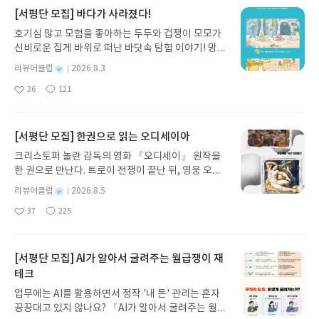
더링턴, 런던에서 온 도박 클럽 운영자 제임스 프레
따라 죽을지, 살릴지가 결정됩니다. '이 책을 읽는 방
의 살인>을 보겠습니다.화자이자 주인공 히류 소이
[서평단 모집] 바다가 사라졌다!
임, 퇴물 대중가수 스틸 아이언사이드, 런던에서 온
법'을 보고 나면 이야기의 첫 장을 아무 생각 없이 넘
치는 화가로 작년에 안뜰 벚나무에 목매달아 죽은 아
광고 회사 이사 피터 젱킨스로, 매기는 심장이 아주
호기심 많고 모험을 좋아하는 두두와 겁쟁이 모모가
기곤 했던 행동이 망설여집니다. 도대체 무엇부터 읽
버지가 살던 교토의 인형관으로 옵니다. 친엄마 미와
약하다 보니 그녀의 남편은 아주 부유한 남자가 될 거
신비로운 집게 바위로 떠난 바닷속 탐험 이야기! 망둥
어야 할 것인지, 고민 끝에 결국 하나를 선택했고 그
코는 28년 전 사고로 죽었고, 이후 아버지는 그를 이
라고 말합니다. 하지만 남편을 택하기도 전에 갑작스
이, 소라게, 낙지 같은 바다 친구들과 신나게 놀던 중
에 따른 결말도 감수하기로 했습니다. 본문은 두 개의
모 이케오 사와코에게 맡겼습니다. 그렇게 25년 동안
별
리뷰어클럽
2026.8.3
러운 불길에 휩싸인 자동차 안에서 그녀는 죽습니다.
갑자기 거대해진 집게 바위의 비밀을 마주하게 되는
장이 상하가 거꾸로 인쇄되어 있는데, 평범하게 인쇄
남남처럼 지내다 이모이자 길러준 엄마인 사와코와
명
작
사고사인지, 타살인지 해미시 맥베스는 수사를 시작
26
121
데, 과연 바다에 무슨 일이 벌어진 걸까요? 상상력을
되어 있으면 대부분 첫 번째 편부터 읽게 마련이어서
이곳으로 7월에 이사했습니다. 서양식 건물인 녹영
좋
댓
작
성
하는데, 자세한 이야기는 <매춘부의 죽음>에서 확인
아
글
성
자극하는 환상적인 해양 모험 동화 속으로 풍덩 빠져
이를 막기 위해 뒤집힌 장을 먼저 배치했다고 합니다.
장은 하숙집으로 사용 중인데, 소이치와 6촌이자 작
일
요
일
하세요.스코틀랜드 최북단 로흐두 마을의 순경 해미
보세요!바다가 사라졌다!글쓴이서휘 글출판사풀
제목은 위아래를 뒤집어도 같은 형태가 되는 알파벳
가인 쓰지이 유키히토, 동물학 전공인 대학원생 구라
시 맥베스가 없다면?! 그야말로 팥 없는 단팥빵이자
빛 예스24 바로가기 닫기모집인원 : 20명신청기간 :
'I'로 'I am'에서 따왔다고 합니다. 두 개의 장의 이름
[서평단 모집] 한권으로 읽는 오디세이아
타니 마코토, 마사지사인 기즈가와 신조가 머물고 있
붕어빵일 것입니다. 그만큼 해미시 맥베스의 존재감
2026.08.03 ~ 2026.08.07발표일자 : 2026.08.13리
은 '페트리코'와 '지오스민'으로 처음엔 등장인물의
습니다. 미즈지리 부부가 청소와 수리, 식사를 담당하
크리스토퍼 놀란 감독의 영화 『오디세이』 원작을
은 시리즈를 더해갈수록 커져갑니다. 윗사람들에게
뷰 작성기한 : 도서/상품 받고 2주 이내 ▶ 주소/연락
이름인가 했습니다. 그런데 아무리 읽어도 나타나지
고 있으며 소이치와 사와코는 일본식 건물 인형관에
한 권으로 만난다. 트로이 전쟁이 끝난 뒤, 영웅 오디
책잡힐 구실을 만들지 않겠다는 굳은 결심을 한 그가
처 업데이트 : 신청 전 상품 받으실 주소/연락처를 업
않아서 어떤 뜻일까 궁금했는데, 본문에 나오더라고
머뭅니다. 조각가인 아버지가 건물 안에 인형들을 설
세우스는 고향 이타케로 돌아가기 위해 키클롭스, 마
과연 형사들을 도와 열심히 수사를 할 것인지 궁금합
데이트 해주세요! (선정 후 수정 불가)▶ 서평단 신청
요. 둘 다 그리스어로 비가 내릴 때 나는 냄새인 페트
별
리뷰어클럽
2026.8.5
치했는데, 마네킹과 비슷한 형태지만 신체의 한 부분
녀 키르케, 세이렌의 노래, 포세이돈의 분노를 헤쳐
니다. 그동안 그를 괴롭혔던 블레어 경감 대신 이언
명
작
방법 : 기대평 댓글을 작성해주세요! 먼저 작성한 리
리코는 '돌의 피', 비가 그칠 때 나는 냄새인 지오스민
이 없는 6구의 인형으로, 전부 지금 있는 장소에 그대
37
225
나간다. 그리스 철학 전공자인 옮긴이가 호메로스의
좋
댓
작
성
도나티 경감이 와서 사건을 수사했고, 수사 실력도 좋
뷰를 올려주시면 당첨확률이 올라갑니다!! ※ 신청
은 '대지의 냄새'를 뜻한답니다. 장의 화자는 다르지
로 놓아두라는 주인공의 아버지 유언이 있었습니다.
아
글
성
방대한 24권 서사를 현대적이고 자연스러운 한국어
일
았으며 사건 수사에도 그를 끼워 주었습니다. 도나티
전, 꼭 확인해주세요!- '사락' 개설 후, 이 글의 댓글로
만 비슷한 슬픔을 안고 살아가는 두 주인공의 이야기
소이치도 처음 볼 땐 기괴하고 꺼림직했지만 자꾸 보
요
일
로 풀어내, 고전이 낯선 독자도 이야기의 흐름을 놓치
경감은 좀 다를까 싶었지만 사건 해결의 공을 자신에
신청해주세요.- 기존 YES블로그는 '사락'으로 개편
를 읽다 보면 어느새 다 읽게 됩니다. 그렇게 결말까
다 보니 익숙해진 상황입니다. 소이치는 물려받은 재
지 않고 끝까지 읽을 수 있다. 3천 년을 이어 온 귀향
[서평단 모집] AI가 알아서 굴려주는 월급쟁이 재
게 돌리는 건 똑같습니다. 도나티 경감은 더 좋은 곳
되어 별도로 개설하지 않으셔도 됩니다. ▶ 도서/상
지 다다르면, 더 이상 바뀔 게 없는데 무엇이 바뀌는
산으로 돈에 구애받지 않으며 자기만족으로 그림을
과 모험의 대서사시가 가장 읽기 편한 번역으로 새롭
테크
으로 전출되기 위해 애썼지만, 악연이었던 블레어 경
품 발송- 도서/상품은 최근 배송지가 아닌 회원정보
걸까라는 의구심이 생깁니다. 물음표를 머리에 둔 채
그리다가, 쉬다가, 동네 산책을 나가는 한량 같은 시
게 펼쳐진다.한권으로 읽는 오디세이아글쓴이호메로
감이 해미시가 사건 해결을 한 것임을 알고 총경에게
상의 주소/연락처 (클릭 시 수정 가능)로 발송됩니다.
읽는 순서와 반대로 다시 읽었습니다. 그렇게 읽고 나
간을 보냅니다. 그러다 동네 카페에서 어릴 때 친구인
업무에는 AI를 활용하면서 정작 '내 돈' 관리는 혼자
스 저/육혜원 역출판사이화북스 예스24 바로가기 닫
말했답니다. 정말 사람 일은 모를 일입니다. 어제의
- 주소/연락처에 문제가 있을 시 선정에서 제외되거
니 보이는 또 다른 결말에 감탄하게 됩니다. 이해되지
가케바 히사시게를 우연히 만납니다.8월, 9월에 어린
끙끙대고 있지 않나요? 『AI가 알아서 굴려주는 월급
기모집인원 : 5명신청기간 : 2026.08.05 ~ 2026.08.
악연이 오늘의 인연이 되기도 하는 걸 보면 말입니다.