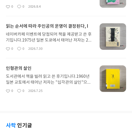
태어난 저자는 로맨스와 추리소설 분야에서 다수의
0
0
2026.8.4
좋
댓
작
작품을 발표하며 왕성하게 활동하고 있습니다. 100
아
글
성
편 이상의 역사 로맨스 소설을 본명인 매리온 채스니
요
일
를 포함, 헬렌 크램프턴, 앤 페어팩스, 제니 트레메인,
읽는 순서에 따라 주인공의 운명이 결정된다, I
샬럿 워드라는 필명으로 발표했으며, M.C.비턴은 추
리소설 작품에 쓰는 필명입니다. 스코틀랜드의 최북
네이버카페 이벤트에 당첨되어 책을 제공받고 쓴 후
단 서덜랜드를 여행하던 중 비턴은 첫 번째 해미시 맥
기입니다.1975년 일본 도쿄에서 태어난 저자는 200
베스 이야기를 떠올리고 본격적으로 추리소설 집필
4년 "등의 눈"으로 제5회 호러서스펜스대상 특별상
0
0
2026.7.30
좋
댓
작
에 전념했습니다. 1985년 "험담꾼의 죽음"을 시작으
을 수상하며 데뷔했습니다. 같은 해 발표한 "해바라
아
글
성
로 '해미시 맥베스 순경 시리즈'는 현재 31번째 권까
기가 피지 않는 여름"은 백만 부 이상 판매되며 베스
요
일
지 발표되었습니다. 그럼, 다섯 번째 <매춘부의 죽음
트셀러가 되었고, "섀도우"로 2007년 본격미스터리
인형관의 살인
>을 보겠습니다.<매춘부의 죽음>은 스트래스베인에
대상을, "까마귀의 엄지"로 2009년 일본추리작가협
서 순찰 중인 해미시 맥베스를 다시 마을로 오게 하려
회상을, "용의 손은 붉게 물들고"로 2010년 오야부
도서관에서 책을 빌려 읽고 쓴 후기입니다.1960년
고 사건사고를 일으키는 마을 사람들의 모습으로 시
하루히코상과 "광매화"로 야마모토슈고로상을, "달
일본 교토에서 태어난 저자는 "십각관의 살인"으로
작합니다. 선두에는 은퇴한 화류계 출신 여성인 매기
과 게"로 2011년 나오키상을 받는 등 화려한 이력을
데뷔했으며, 본격 미스터리 작가 클럽의 설립 선언에
0
0
2026.7.25
베어드가 있습니다. 그녀는 남자들로부터 돈을 뜯어
좋
댓
작
자랑합니다. 그럼, 도전을 멈추지 않는 저자의 신작 <
서도 그의 공적을 직접적으로 언급하고 있을 정도로
아
글
성
냈고, 그 돈을 잘 굴려서 부족함 없이 지내고 있습니
I>를 보겠습니다.<I>는 두 개의 장으로 구성됩니다.
1980년대 이후 본격 추리소설의 부흥에 큰 공헌을
요
일
다. 그녀는 폐암에 걸렸다 나은 조카 앨리슨 커와 이
'페트리코'와 '지오스민'입니다. 어떤 순서로 읽을지
한 대표적인 작가입니다. 이런 공로를 사 2019년 제2
곳에 왔는데, 생각과 다른 자신의 모습에 충격을 받고
는 독자에게 맡기고, 그에 따른 주인공의 운명도 달라
2회 일본 미스터리 문학대상을 수상했고, 2017년에
의술의 힘을 빌려 예전 모습으로 다시 돌아왔습니다.
집니다.설정부터 참신하다 못해 기발한 <I>는 두 개
는 데뷔 30주년을 맞아 코단샤 BOO<CLUP 구락부
매기는 세 번째 결혼을 결심했고 옛 연인 네 명을 초
의 장을 무엇부터 읽을지에 따라 주인공의 운명이 달
에 공식 홈페이지가 설립되었습니다. 그럼 그의 대표
사락
인기글
대했습니다. 런던 핀칠리 자동차 매장주 크리스핀 위
라집니다. 읽는 순서는 자유지만 독자인 나의 선택에
작 중의 하나인 '관 시리즈'의 네 번째 작품 <인형관