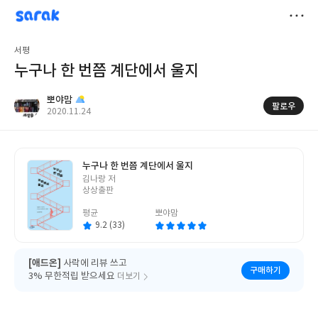
sarak
뽀야맘
저
서평
장
누구나 한 번쯤 계단에서 울지
뽀야맘
팔로우
작
2020.11.24
성
일
누구나 한 번쯤 계단에서 울지
글
김나랑 저
쓴
상상출판
이
평균
뽀야맘
9.2 (33)
[애드온]
사락에 리뷰 쓰고
구매하기
3% 무한적립 받으세요
더보기