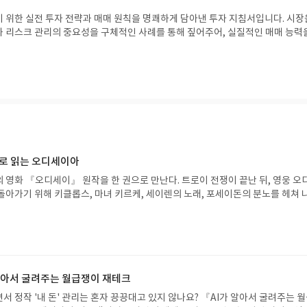
 위한 실전 투자 전략과 매매 원칙을 명쾌하게 담아낸 투자 지침서입니다. 시장
 리스크 관리의 중요성을 구체적인 사례를 통해 짚어주어, 실질적인 매매 능력
에게 큰 도움이 됩니다.#매매의기술 #박병창 #포레스트북스 #주식책추천 #
으로 읽는 오디세이아
 영화 『오디세이』 원작을 한 권으로 만난다. 트로이 전쟁이 끝난 뒤, 영웅 오
돌아가기 위해 키클롭스, 마녀 키르케, 세이렌의 노래, 포세이돈의 분노를 헤쳐 
자인 옮긴이가 호메로스의 방대한 24권 서사를 현대적이고 자연스러운 한국어로 
도 이야기의 흐름을 놓치지 않고 끝까지 읽을 수 있다. 3천 년을 이어 온 귀향과
기 편한 번역으로 새롭게 펼쳐진다.한권으로 읽는 오디세이아글쓴이호메로스 저
24 바로가기 닫기모집인원 : 5명신청기간 : 2026.08.05 ~ 2026.08.09
리뷰 작성기한 : 도서/상품 받고 2주 이내 ▶ 주소/연락처 업데이트 : 신청 전 상품 받으
해주세요! (선정 후 수정 불가)▶ 서평단 신청 방법 : 기대평 댓글을 작성해주세
 알아서 굴려주는 월급쟁이 재테크
주시면 당첨확률이 올라갑니다!! ※ 신청 전, 꼭 확인해주세요!- '사락' 개설 후,
서 정작 '내 돈' 관리는 혼자 끙끙대고 있지 않나요? 『AI가 알아서 굴려주는 
요.- 기존 YES블로그는 '사락'으로 개편되어 별도로 개설하지 않으셔도 됩니다.