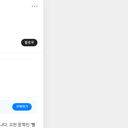
저
장
팔로우
구매하기
다. 고전 문학인 ‘빨