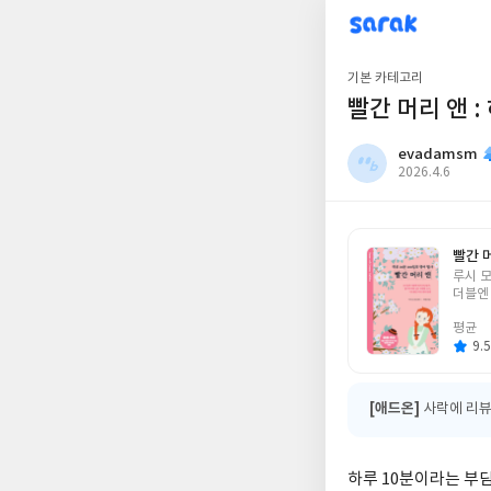
sarak
evadamsm
기본 카테고리
빨간 머리 앤 :
evadamsm
작
2026.4.6
성
일
빨간 머
글
루시 
쓴
더블엔
이
평균
9.5
[애드온]
사락에 리뷰
하루 10분이라는 부담