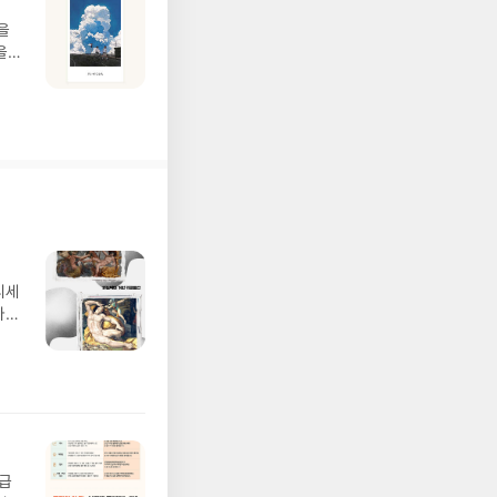
을
을
투자
디세
나간
풀
 모험
/육
발표일
실
요!
 이
월급
 ▶