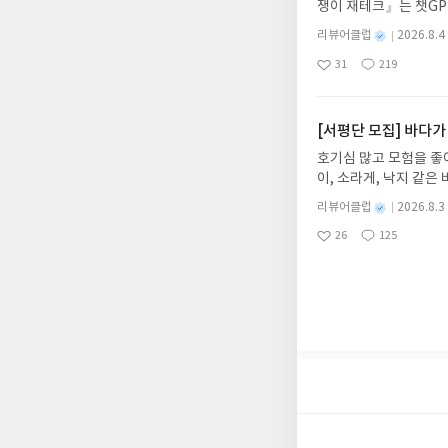
쟁이 재테크』는 챗GP
도서/상품 발송- 도서
다. 재무 진단부터 주식
니다.- 주소/연락처에
별
리뷰어클럽
2026.8.4
차 재무 전문가의 맞춤
명
작
리뷰 작성- 도서/상품을
31
219
던지는 사람이 돈을 법
좋
댓
작
성
내 미작성, 불성실한 리
아
글
성
알아서 굴려주는 월급쟁
일
럽은 개인의 감상이 포
요
일
신청기간 : 2026.08.0
주소/연락처 업데이트 :
[서평단 모집] 바다가
평단 신청 방법 : 기
호기심 많고 모험을 좋
신청 전, 꼭 확인해주세요
이, 소라게, 낙지 같
개편되어 별도로 개설하
데, 과연 바다에 무슨
보상의 주소/연락처 (
별
리뷰어클럽
2026.8.3
보세요!바다가 사라졌다
명
작
나 배송에서 누락될 수 
26
125
6.08.03 ~ 2026.
좋
댓
작
성
셔야 합니다. (포스트가
아
글
성
데이트 : 신청 전 상품
일
시 이후 선정에서 제외
요
일
기대평 댓글을 작성해주
니다.
해주세요!- '사락' 개
개설하지 않으셔도 됩니
처 (클릭 시 수정 가
될 수 있습니다(재발송 
스트가 아닌 '리뷰'로 
서 제외될 수 있습니다