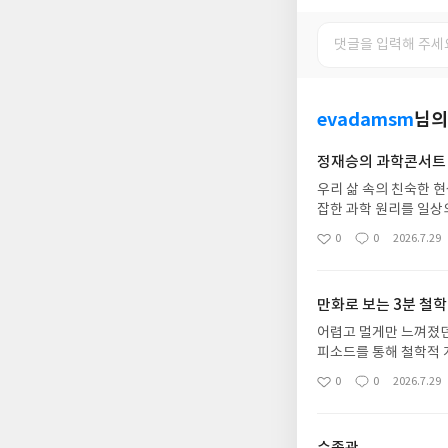
evadamsm
님의
정재승의 과학콘서트
우리 삶 속의 친숙한 
잡한 과학 원리를 일상
는 새로운 통찰력을 
0
0
2026.7.29
좋
댓
작
아
글
성
요
일
만화로 보는 3분 철학
어렵고 멀게만 느껴졌던
피소드를 통해 철학적 
는 유익한 도서입니다.
0
0
2026.7.29
좋
댓
작
아
글
성
요
일