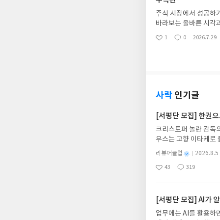
수족관
주식 시장에서 성공하기
바라보는 올바른 시각과
키우고자 하는 투자자들
1
0
2026.7.29
좋
댓
작
노하우
아
글
성
요
일
사락
인기글
[서평단 모집] 한권
크리스토퍼 놀란 감독의
우스는 고향 이타케로 
다. 그리스 철학 전공
별
리뷰어클럽
2026.8.5
어내, 고전이 낯선 독자
명
작
43
319
의 대서사시가 가장 읽
좋
댓
작
성
아
글
성
혜원 역출판사이화북스 예스
일
요
일
자 : 2026.08.13
주소/연락처를 업데이트 
[서평단 모집] AI가
먼저 작성한 리뷰를 올려
업무에는 AI를 활용하면
글의 댓글로 신청해주세