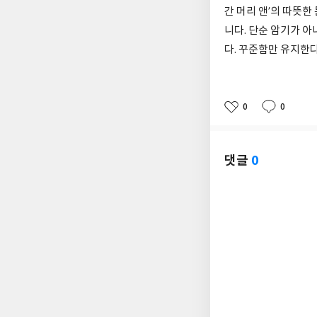
간 머리 앤’의 따뜻
니다. 단순 암기가 
다. 꾸준함만 유지한
0
0
좋
댓
작
아
글
성
요
일
댓글
0