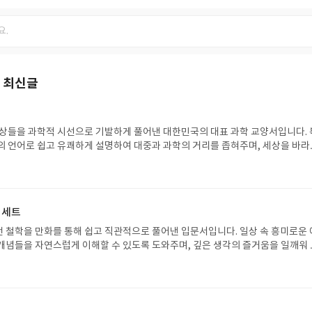
 최신글
현상들을 과학적 시선으로 기발하게 풀어낸 대한민국의 대표 과학 교양서입니다. 
의 언어로 쉽고 유쾌하게 설명하여 대중과 과학의 거리를 좁혀주며, 세상을 바라
선사합니다.#정재승의과학콘서트 #정재승 #어크로스 #과학책추천 #과학고양서
 세트
 철학을 만화를 통해 쉽고 직관적으로 풀어낸 입문서입니다. 일상 속 흥미로운 
개념들을 자연스럽게 이해할 수 있도록 도와주며, 깊은 생각의 즐거움을 일깨워 
#만화로보는3분철학 #김재훈 #서정욱 #카시오페아 #철학입문