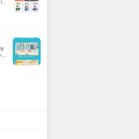
니
발송됩
20년
 ▶
문을
기간
I가
어클
5명
 ▶
 서
 ※
망둥
로
는
정
져
되거
02
해주
 업
 작성
 :
장합
 확인
도로
연락
누락
(포
정에