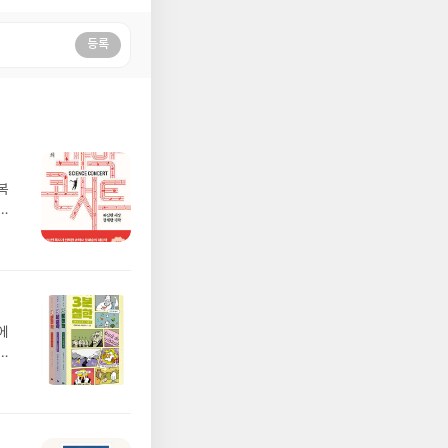
등록
복
보
에
주