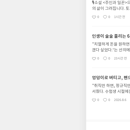
🎙️소설 <주인과 일
의 삶이 그려집니다. 
몸을 덮어 체온을 나눕
0
0
1시간 전
좋
댓
작
과 숭고한 희생이 아닐까
아
글
성
거울 앞에 선 한 인간의
요
일
너머를 보며 따뜻하고 
인생이 술술 풀리는 
녀들🎙️러시아 제국의
이어져 찢어지게 가난하
"치열하게 돈을 원하면
는 시선이 완전히 달라요
겠다 싶었다.”는 선의에
이의 사생아 ✔️티모페이
우리가 살아가는 동안 
0
0
23시간 전
좋
댓
작
어난 아들 ✔️톨스토이
가오기도 하고, 멀찌감치
아
글
성
일꾼으로 살았음✔️톨스
하면 된다”라는 말을 쓰
요
일
아✔️잔 마르그리트 트
어요. 마침 첫 방문 고
엉덩이로 버티고, 펜
망디의 한 위탁 가정에
가봐요!”했지요. 고객 
딸을 끝까지 책임짐🎙
새기며 삶에 적용하는 
"취직만 하면, 정규직만
서 어떻게 자식에게 그
다. 같은 상황을 바라보
서웠다. 수험생 시절에
을 함부로 재단할 만큼
들 ✔️세상의 모든 일은
려움이 덜컥 찾아왔다."
0
0
2026.8.6
이렇게 약속이나 한 듯 
좋
댓
작
고 싶어서 하면 즐거운 
근무하며 월급 200만
아
글
성
를, 같은 해 <크로이체
삶이 행복해질 것인가,
되었다고 합니다. 그것
요
일
토이는 도박으로 큰돈을
내가 바뀌어야 나를 둘러
들어낸 결과였지요. 저자
생 갚지 못할 일이지요
정적인 생각으로 단련된
트‘가 있습니다. 🏷️
까요? 📖 톨스토이는 
우연히 찾아왔을 때 놓
히 유지하는 것이 진짜