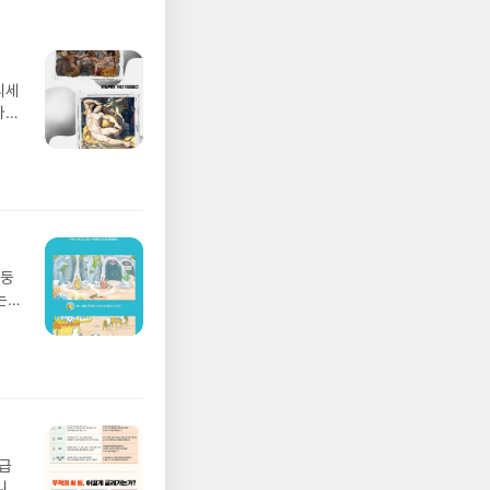
타』
 남
자가
일기
정이
필요
아니
히
 즐
않는
 적
상의
디세
뀌기를
이어서
 그
나간
로
 왜
살았
풀
으로
 저자
톨스
 모험
라도
았습
다
/육
술술
용되
부분
발표일
라진
 혁
을
실
술:
고르
했습
요!
 된
 이
 것
국,
망둥
 ▶
 새
39
는
발송됩
 삶
 버는
져
 ▶
는 아
국
02
기간
 자
 업
어클
 거
입
 :
 여
 확인
 자
도로
 있
연락
월급
치지
누락
니
 확신