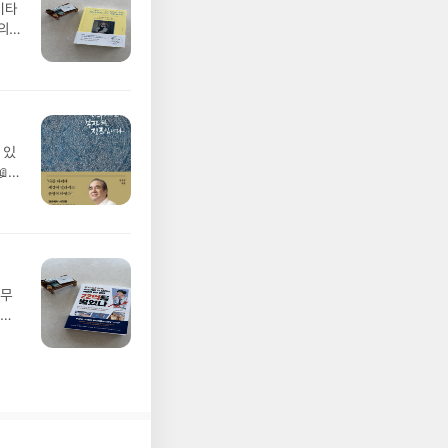
키타
의
사랑
야기,
창문
 소
삶이
보
 있
스토

 태
 다
들의
시작
사생
렀
노르
날인
서도
 늘
되어
입니
 무
 삶
문장
 두
들은
 하
업에
냐
내
억원이
 톨스
️
 만
 평
️긍
있을
이
꾸준
여인
 행
 달