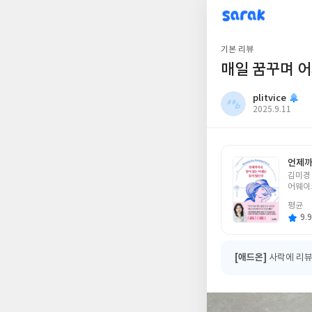
sarak
plitvice
기본 리뷰
매일 꿈꾸며 어
plitvice
작
2025.9.11
성
일
언제까
글
김미경
쓴
어웨이크
이
평균
9.9
[애드온]
사락에 리뷰