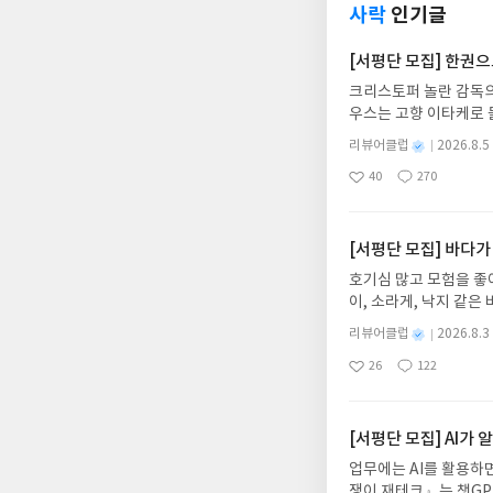
아크시나와의 관계는 만
복해 지는 것이다. 그다
라진다✔️투자는 오늘 잘
사락
인기글
가 되었습니다. 🎙️
들이 만들어 준 긍정은
강한 것이다🎙️최근 
를 읽게 한 것은 정말
살아 있을 때 가장 행복
도 없고 서두르지 않아도
[서평단 모집] 한권
요. 🎨 르누아르는 흔
다. 살아 있는 눈빛과 
읽는 것이 아닌, 한 
겨 싣지 않는 어두운 기
크리스토퍼 놀란 감독의
절제, 먼저 베푸는 손길
기② 각 장의 저자가 
환한 쪽만을 그리며 생
우스는 고향 이타케로 
기다리는 사람은 평생 
읽지 않기🎙️아는 것과
리지 않은 모순을 어떻
다. 그리스 철학 전공
가는 지름길이다. 내 
이 자산을 들고 있는지 
별
리뷰어클럽
2026.8.5
고, 르누아르는 다른 
어내, 고전이 낯선 독자
가는 길이 열린다. ✔
는 책을 통해 고수들의
명
작
토이의 소설은 인간의 
40
270
의 대서사시가 가장 읽
젊은이다. ✔️상처가 없
니다. 수백 페이지짜리
좋
댓
작
성
웠던 그림 <우산>은 
아
글
성
혜원 역출판사이화북스 예스
풀리는 6가지 기술📌
었죠. 🏷️ 저자가 미
일
요
일
만 사랑하는 일은 온전
자 : 2026.08.13
다📌감사의 기술: 감사
명이 더해지면 흐름은 
온 마음으로 사랑하는 
주소/연락처를 업데이트 
아무리 추워도 봄은 온다
[서평단 모집] 바다가
기 위함✔️’우리나라 1등
니다.
먼저 작성한 리뷰를 올려
말'은 바로 ’긍정적인 
7권① EBS 다큐프
호기심 많고 모험을 좋
글의 댓글로 신청해주세
이다‘라고 생각하는 사
《거인의 포트폴리오》 
이, 소라게, 낙지 같
도서/상품 발송- 도서
롭게 도전하고 성장하는
세 김 과장은 어떻 게 
데, 과연 바다에 무슨
니다.- 주소/연락처에
과 운명 또한 바뀔 것을
별
리뷰어클럽
2026.8.3
부동산 투자 시크 릿》⑦
보세요!바다가 사라졌다
명
작
리뷰 작성- 도서/상품을
니듯, 저 또한 현재에
주식 매수 기준✔️공포심리
26
122
6.08.03 ~ 2026.
좋
댓
작
성
내 미작성, 불성실한 리
신에게 외치는 말을 다시
태 ✔️RSI(상대강도지수
아
글
성
데이트 : 신청 전 상품
일
럽은 개인의 감상이 포
야."#출판사로부터 도
시 매수 시작 -20%~-
요
일
기대평 댓글을 작성해주
부 확인 ✨저자가 소개한
해주세요!- '사락' 개
[서평단 모집] AI가
체가 목적이 되어서는 안
개설하지 않으셔도 됩니
업무에는 AI를 활용하면
어요. 현대인들에게는 
처 (클릭 시 수정 가
쟁이 재테크』는 챗GP
않는 것 📌할 수 있는