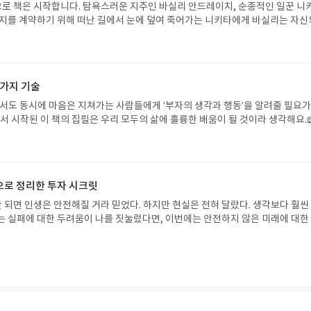
꾼>으로 책은 시작합니다. 탐욕스러운 지주인 바실리 안드레이치, 순종적인 일꾼 니
토지를 계약하기 위해 떠난 길에서 눈에 덮여 죽어가는 니키타에게 바실리는 자신
니다. 인간은 무엇으로 사는가에 대한 철학적 질문에 답을 한다면, 타인을 향한 
 생각합니다. 🏷️ 톨스토이 ✔️자신의 죄, 자신의 내적 갈등과 분열✔️자전적 이
 자화상✔️<주인과 일꾼>, <악마>, <크로이체르 소나타> 🏷️ 르누아르 ✔️일생 
아름다운 것만 그리다✔️따뜻한 햇살이 감싸는 가을들판, 정원, 강변의 점심식사,
6가지 기술
 백작 가문에서 태어나 풍족하게 살았던 톨스토이, 버려진 고아였던 할아버지의 
게 성장한 르누아르.태어나 자란 환경 때문이었을까요? 두 사람은 세상을 바라
서도 동시에 마음은 지쳐가는 사람들에게 ‘부자의 생각과 행동’을 알려줄 필요가
. 톨스토이는 자기 내면을 보았고, 르누아르의 눈은 늘 세상을 향했어요.🏷️ 톨
서 시작된 이 책의 집필은 우리 모두의 삶에 훌륭한 배움이 될 것이라 생각해요.
 예르밀로비치 바지킨. 1861년생.✔️결혼 전 농민 여인 아크시나와의 사이에서
어려움은 끊임없이 찾아온다. 시련 앞에서 어떤 말을 자주 쓰느냐에 따라 행운이
는 아들을 철저히 외면하고 살았음✔️티모페이는 자라서 마부가 되어 평생 동생
 달아나기도 한다. “나는 운이 좋다”, “나는 잘할 수 있다”, “실패했지만 다시 
토이는 아들의 존재에 감정이 없었고 자신의 과거에 무심했음🏷️ 르누아르의 
는 사람 곁에는 행운이 찾아온다.🎙️며칠 전 콘택트 렌즈를 구입하러 안경점에 들
레오. 1870년생.✔️연인이자 모델이었던 리즈 트레오와의 사이에서 태어난 딸✔️
객 등록은 렌즈 구입금액을 할인해준대요. “오, 감사합니다. 저 오늘 행운이 많은 
으로 정리한 투자 시크릿
서 자람✔️르누아르는 딸에게 평생 돈을 보냈다고 함✔️르누아르는 힘든 상황에
등록 마치고 제 렌즈 제품 도수를 확인하더니 1+1제품 행사중이라고 합니다. 저도
️두 거장의 사생아들은 분명 존재하지만 존재하지 않은 삶을 살았어요. 아버지가 
것은 ‘성공과 부를 끌어당기는 비밀이 멀리 있지 알고 내가 하는 말에서 나온다“
 되면 인생은 안전해질 거라 믿었다. 하지만 현실은 전혀 달랐다. 생각보다 훨씬
렇게 할 수 있을까요?하지만 홍선기 작가님은 질문을 던집니다. ”나는, 누군가의
는 관점을 바꾸는 일은 언제나 내가 선택할 수 있음을 믿어요. 🏷️ 마음에 새길 
는 실패에 대한 두려움이 나를 짓눌렀다면, 이번에는 안전하지 않은 미래에 대한
 정말로 완전무결한 삶을 살았는가?“📖 만년의 톨스토이가 쏟아낸 어두운 소설
 그것을 대하는 태도에 따라 오락이 되기도 하고 노동이 되기도 한다. 어떤 일이든
🎙️이 책을 읽기 시작하면서 떠올랐던 단어는 ’절실함‘이었어요. 저자는 중소기
모두 자기 젊은 날을 향했습니다. 1889년의 <악마>는 영지의 농민 여인 아크시
오락이 되고, 하기 싫은데 억지로 하면 힘든 노동이다. ✔️수많은 어려움 앞에서 
 원에서 투자를 시작했는데, 수년간의 반복과 수정을 거치며 현재는 자산이 22
르 소나타>는 소피야와의 결혼생활에 품은 환멸을 고스란히 적었습니다. 🎙️청년
 불행해질 것인가는 세상을 긍정적으로 바라보는 나의 시선과 태도에 달려 있다.✔
은 결코 단기간의 행운이 아닌, 공부한 것을 정리하고 적용하고 검증하는 과정이
 잃고, 술에 취하고, 영지의 농노 여인들과도 관계를 맺었죠. 여성들에게 진 빚은
싼 환경과 세상을 바꿀 수 있다. 내가 먼저 즐거워야 행복과 성공이 찾아온다.✔
의 인생을 바꾼 그 핵심에는 엉덩이로 버티고, 펜으로 정리한, ’단권화 비밀 노
. 소설을 쓰며 자기 얼굴을 끝까지 들여다보는 일로 과연 죗값을 치렀다고 할 수 
 사람은 내면이 단단해 시련을 극복하고 상황을 바꾸는 힘이 있다. 그리고 행운
 성공적인 투자를 위한 조언✔️연 10~20%의 수익률을 부끄러워할 이유가 없다✔️️
가장 사적인 사건, 관계, 대화를 작품으로 바꾸었습니다. 젊은 날 영지에서 농민 
치지 않고 자신의 것으로 만든다.✔️행복해서 긍정적인 것이 아니라 긍정적이어야
 실력이다✔️불필요하게 투자를 중단하지 않기 ✔️조급함을 내려놓는 순간, 투자가