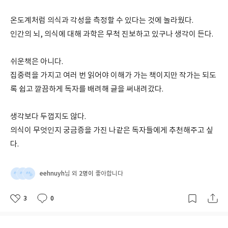
온도계처럼 의식과 각성을 측정할 수 있다는 것에 놀라웠다.
인간의 뇌, 의식에 대해 과학은 무척 진보하고 있구나 생각이 든다.
쉬운책은 아니다.
집중력을 가지고 여러 번 읽어야 이해가 가는 책이지만 작가는 되도
록 쉽고 깔끔하게 독자를 배려해 글을 써내려갔다.
생각보다 두껍지도 않다.
의식이 무엇인지 궁금증을 가진 나같은 독자들에게 추천해주고 싶
다.
eehnuyh
2명이
님 외
좋아합니다
3
0
좋
댓
작
아
글
성
요
일