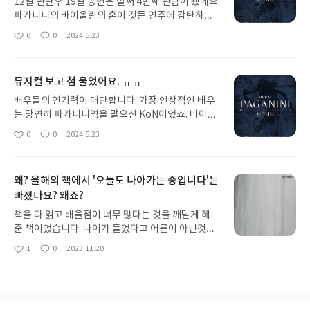
12일 관란후 19일 공연은 벌써 4번째 관람이 됐네요.
파가니니의 바이올린의 혼이 깃든 연주에 감탄하고
다음 공연을 예매해 버렸습니다. 가치를 아는 사람과
0
0
2024.5.23
좋
댓
작
그 가치에 대해 얘기나눌 수 있겠죠. 가치를 아는 분
아
글
성
들이라면 분명 계속 예매를 하고 공연장에 자신이 있
요
일
다는 사실을 아시겠지요. 그 만큼 훌륭한 작품입니다.
뮤지컬 보고 첨 울었어요. ㅠㅠ
^^ 꼭 보고오세요. 제가 추천하는 조합은 (KoN, 백인
태/윤형렬, 기세중/이준혁, 유소리/성민재 ) 추천드
배우들의 연기력이 대단합니다. 가장 인상적인 배우
립니다. 예매 서두르세용~
는 당연히 파가니니역을 맡으신 KoN이었죠. 바이올
린 연주에 혼이 깃든것처럼 마치 홀리는 것처럼 악마
0
0
2024.5.23
좋
댓
작
가 아니냐는 소문이 왜 붙었을지 충분히 이해가 됐습
아
글
성
니다. 루치오 신부가 파가니니의 뒤를 캐며 혹시 악마
요
일
가 아닐지도 모른다는 가정속에서 힘들어 하는 장면
왜? 올해의 책에서 '오늘도 나아가는 중입니다'는
도 명장면이구요. 극의 하이라이트인 악마의 연주 7
빠졌나요? 왜죠?
분을 보기 위해서라도 이 뮤지컬을 추천합니다.(Ko
N)추천 별 다섯☆☆☆☆☆
책을 다 읽고 배울점이 너무 많다는 것을 깨닫게 해
준 책이었습니다. 나이가 들었다고 어른이 아닌것처
럼 조민 작가의 에세이는 어른이 되어가는 조민의 삶
1
0
2023.11.20
좋
댓
작
이 읽기 쉽게 적혀 있었습니다.다음에 고양이에 관한
아
글
성
책도 내주었으면 좋겠습니다.고양이를 좋아하지 않
요
일
지만 동물를 키울 사람들이 조민처럼 동물을 양육할
태도를 지니고 있어야 동물을 키울 자격이 있다고 생