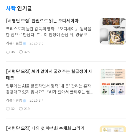
각 되며책을 읽고 고양이에게 관심이 좀 더 생기게 되
었거든요.아무튼 예스24의 올해의 책 선별은 많이 이
사락
인기글
상해 보입니다.
[서평단 모집] 한권으로 읽는 오디세이아
크리스토퍼 놀란 감독의 영화 『오디세이』 원작을
한 권으로 만난다. 트로이 전쟁이 끝난 뒤, 영웅 오디
세우스는 고향 이타케로 돌아가기 위해 키클롭스, 마
별
리뷰어클럽
2026.8.5
녀 키르케, 세이렌의 노래, 포세이돈의 분노를 헤쳐
명
작
45
325
나간다. 그리스 철학 전공자인 옮긴이가 호메로스의
좋
댓
작
성
아
글
성
방대한 24권 서사를 현대적이고 자연스러운 한국어
일
요
일
로 풀어내, 고전이 낯선 독자도 이야기의 흐름을 놓치
지 않고 끝까지 읽을 수 있다. 3천 년을 이어 온 귀향
[서평단 모집] AI가 알아서 굴려주는 월급쟁이 재
과 모험의 대서사시가 가장 읽기 편한 번역으로 새롭
테크
게 펼쳐진다.한권으로 읽는 오디세이아글쓴이호메로
업무에는 AI를 활용하면서 정작 '내 돈' 관리는 혼자
스 저/육혜원 역출판사이화북스 예스24 바로가기 닫
끙끙대고 있지 않나요? 『AI가 알아서 굴려주는 월급
기모집인원 : 5명신청기간 : 2026.08.05 ~ 2026.08.
쟁이 재테크』는 챗GPT·클로드·제미나이·퍼플렉시
09발표일자 : 2026.08.13리뷰 작성기한 : 도서/상품
별
리뷰어클럽
2026.8.4
티를 나만의 재테크 팀으로 만드는 실전 가이드입니
받고 2주 이내 ▶ 주소/연락처 업데이트 : 신청 전 상
명
작
32
219
다. 재무 진단부터 주식 투자, 부동산, 절세, 자산 관
좋
댓
작
성
품 받으실 주소/연락처를 업데이트 해주세요! (선정
아
글
성
리 자동화 루틴까지, 코딩 없이도 프롬프트 하나로 2
일
후 수정 불가)▶ 서평단 신청 방법 : 기대평 댓글을 작
요
일
0년 차 재무 전문가의 맞춤 조언을 받을 수 있습니다.
성해주세요! 먼저 작성한 리뷰를 올려주시면 당첨확
좋은 정보를 찾는 시대는 끝났습니다. 이제는 좋은 질
[서평단 모집] 나의 첫 야생화 수채화 그리기
률이 올라갑니다!! ※ 신청 전, 꼭 확인해주세요!- '사