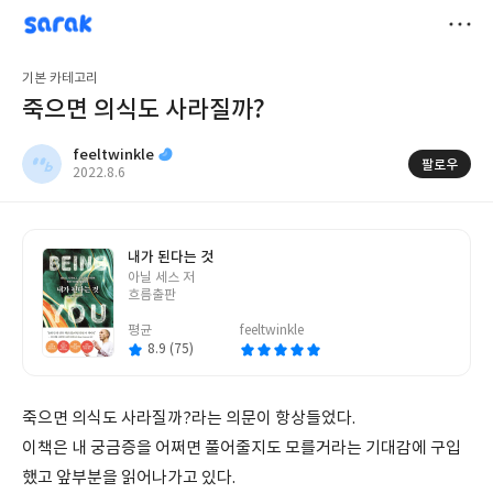
sarak
feeltwinkle
저
기본 카테고리
장
죽으면 의식도 사라질까?
feeltwinkle
팔로우
작
2022.8.6
성
일
내가 된다는 것
글
아닐 세스 저
쓴
흐름출판
이
평균
feeltwinkle
8.9 (75)
죽으면 의식도 사라질까?라는 의문이 항상들었다.
이책은 내 궁금증을 어쩌면 풀어줄지도 모를거라는 기대감에 구입
했고 앞부분을 읽어나가고 있다.