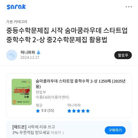
sarak
혀니파파
저
기본 카테고리
장
중등수학문제집 시작 숨마쿰라우데 스타트업
중학수학 2-상 중2수학문제집 활용법
혀니파파
팔로우
작
2024.12.27
성
일
숨마쿰라우데 스타트업 중학수학 2-상 1250제 (2025년
용)
글
편집부
쓴
이룸E&B(이룸이앤비)
이
평균
혀니파파
9.8 (55)
[애드온]
사락에 리뷰 쓰고
구매하기
3% 무한적립 받으세요
더보기