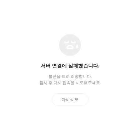
네
트
워
크
오
서버 연결에 실패했습니다.
류
불편을 드려 죄송합니다.
잠시 후 다시 접속을 시도해주세요.
다시 시도