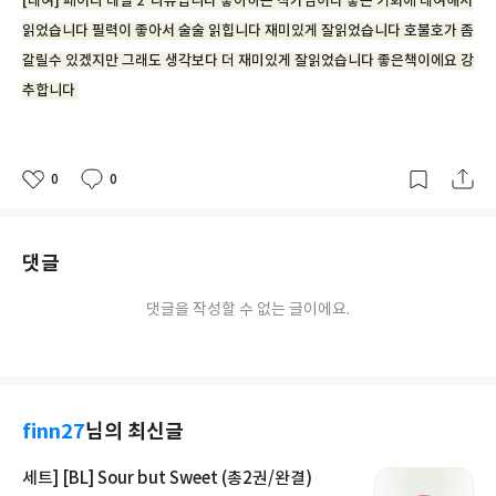
[대여] 페어리 테일 2 리뷰입니다 좋아하는 작가님이라 좋은 기회에 대여해서
읽었습니다 필력이 좋아서 술술 읽힙니다 재미있게 잘읽었습니다 호불호가 좀
갈릴수 있겠지만 그래도 생각보다 더 재미있게 잘읽었습니다 좋은책이에요 강
추합니다
0
0
좋
댓
작
아
글
성
요
일
댓글
댓글을 작성할 수 없는 글이에요.
finn27
님의 최신글
세트] [BL] Sour but Sweet (총2권/완결)