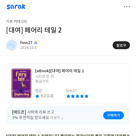
sarak
finn27
저
기본 카테고리
장
[대여] 페어리 테일 2
finn27
팔로우
작
2024.10.1
성
일
[eBook]
[대여] 페어리 테일 2
글
스티븐 킹 저
쓴
황금가지
이
평균
finn27
9.2 (13)
[애드온]
사락에 리뷰 쓰고
구매하기
3% 무한적립 받으세요
더보기