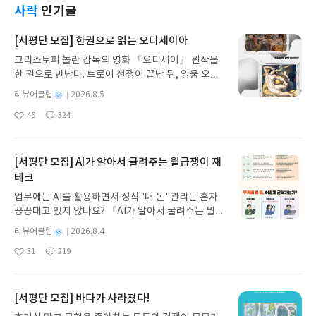
사락
인기글
[서평단 모집] 한권으로 읽는 오디세이아
크리스토퍼 놀란 감독의 영화 『오디세이』 원작을
한 권으로 만난다. 트로이 전쟁이 끝난 뒤, 영웅 오디
세우스는 고향 이타케로 돌아가기 위해 키클롭스, 마
별
리뷰어클럽
2026.8.5
녀 키르케, 세이렌의 노래, 포세이돈의 분노를 헤쳐
명
작
45
324
나간다. 그리스 철학 전공자인 옮긴이가 호메로스의
좋
댓
작
성
아
글
성
방대한 24권 서사를 현대적이고 자연스러운 한국어
일
요
일
로 풀어내, 고전이 낯선 독자도 이야기의 흐름을 놓치
지 않고 끝까지 읽을 수 있다. 3천 년을 이어 온 귀향
[서평단 모집] AI가 알아서 굴려주는 월급쟁이 재
과 모험의 대서사시가 가장 읽기 편한 번역으로 새롭
테크
게 펼쳐진다.한권으로 읽는 오디세이아글쓴이호메로
업무에는 AI를 활용하면서 정작 '내 돈' 관리는 혼자
스 저/육혜원 역출판사이화북스 예스24 바로가기 닫
끙끙대고 있지 않나요? 『AI가 알아서 굴려주는 월급
기모집인원 : 5명신청기간 : 2026.08.05 ~ 2026.08.
쟁이 재테크』는 챗GPT·클로드·제미나이·퍼플렉시
09발표일자 : 2026.08.13리뷰 작성기한 : 도서/상품
별
리뷰어클럽
2026.8.4
티를 나만의 재테크 팀으로 만드는 실전 가이드입니
받고 2주 이내 ▶ 주소/연락처 업데이트 : 신청 전 상
명
작
31
219
다. 재무 진단부터 주식 투자, 부동산, 절세, 자산 관
좋
댓
작
성
품 받으실 주소/연락처를 업데이트 해주세요! (선정
아
글
성
리 자동화 루틴까지, 코딩 없이도 프롬프트 하나로 2
일
후 수정 불가)▶ 서평단 신청 방법 : 기대평 댓글을 작
요
일
0년 차 재무 전문가의 맞춤 조언을 받을 수 있습니다.
성해주세요! 먼저 작성한 리뷰를 올려주시면 당첨확
좋은 정보를 찾는 시대는 끝났습니다. 이제는 좋은 질
[서평단 모집] 바다가 사라졌다!
률이 올라갑니다!! ※ 신청 전, 꼭 확인해주세요!- '사
문을 던지는 사람이 돈을 법니다. 경제적 자유를 앞당
락' 개설 후, 이 글의 댓글로 신청해주세요.- 기존 YE