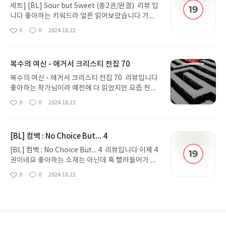
세트] [BL] Sour but Sweet (총2권/완결) 리뷰 입
니다 좋아하는 키워드라 얼른 읽어보았습니다 가볍
게 읽기 좋아요 표지도 좋고 내용도 괜찮았어요 생각
0
0
2024.10.22
좋
댓
작
보다 더 재미있게 잘읽었습니다 전작들이 궁금해요
아
글
성
ㅎㅎ 재미있게 잘읽었습니다
요
일
복수의 여신 - 애거서 크리스티 전집 70
복수의 여신 - 애거서 크리스티 전집 70 리뷰입니다
좋아하는 작가님이라 예전에 다 읽었지만 요즘 천천
히 다시 읽고 있습니다 다시 읽어도 역시나 재미있어
0
0
2024.10.22
좋
댓
작
요 전집을 쭉 다 읽고싶은데 가능할지 모르겠네요 옛
아
글
성
스러운 느낌도 참 좋아요 재미있게 잘 읽었습니다
요
일
[BL] 컴백 : No Choice But... 4
[BL] 컴백 : No Choice But... 4 리뷰입니다 이제 4
권이네요 좋아하는 소재는 아닌데 훅 빨려들어가 읽
고 있습니다 잘쓴 글이고 재미있는데 기 빨리는? 느
0
0
2024.10.22
좋
댓
작
낌은 있어요 읽는 동안 홀려서 그런걸까요 재미있게
아
글
성
잘읽었습니다 다음권으로 갑니다
요
일