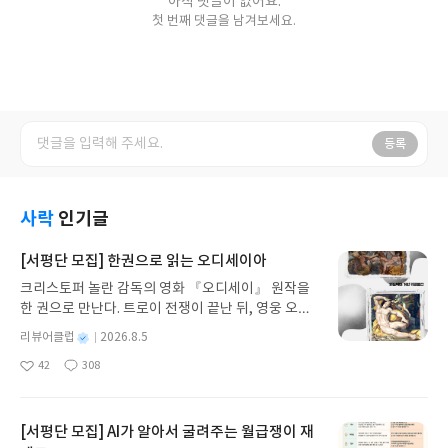
아직 댓글이 없어요.
첫 번째 댓글을 남겨보세요.
등록
사락
인기글
[서평단 모집] 한권으로 읽는 오디세이아
크리스토퍼 놀란 감독의 영화 『오디세이』 원작을
한 권으로 만난다. 트로이 전쟁이 끝난 뒤, 영웅 오디
세우스는 고향 이타케로 돌아가기 위해 키클롭스, 마
별
리뷰어클럽
2026.8.5
녀 키르케, 세이렌의 노래, 포세이돈의 분노를 헤쳐
명
작
42
308
나간다. 그리스 철학 전공자인 옮긴이가 호메로스의
좋
댓
작
성
아
글
성
방대한 24권 서사를 현대적이고 자연스러운 한국어
일
요
일
로 풀어내, 고전이 낯선 독자도 이야기의 흐름을 놓치
지 않고 끝까지 읽을 수 있다. 3천 년을 이어 온 귀향
[서평단 모집] AI가 알아서 굴려주는 월급쟁이 재