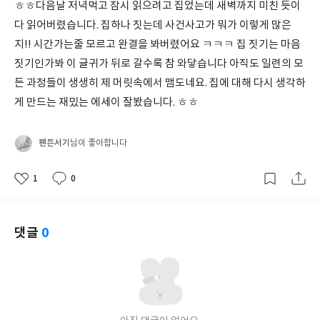
ㅎㅎ다음날 저녁먹고 잠시 읽으려고 집었는데 새벽까지 미친 듯이
다 읽어버렸습니다. 집하나 짓는데 사건사고가 뭐가 이렇게 많은
지!! 시간가는줄 모르고 완결을 봐버렸어요 ㅋㅋㅋ 집 짓기는 마음
짓기인가봐 이 글귀가 뒤로 갈수록 참 와닿습니다 아직도 일련의 모
든 과정들이 생생히 제 머릿속에서 맴도네요. 집에 대해 다시 생각하
게 만드는 재밌는 에세이 잘봤습니다. ㅎㅎ
펜든서기
님이 좋아합니다
1
0
좋
댓
작
아
글
성
요
일
댓글
0