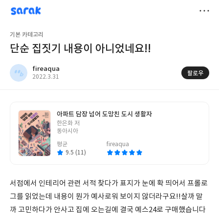
sarak
fireaqua
저
기본 카테고리
장
단순 집짓기 내용이 아니었네요!!
fireaqua
팔로우
작
2022.3.31
성
일
아파트 담장 넘어 도망친 도시 생활자
글
한은화 저
쓴
동아시아
이
평균
fireaqua
9.5 (11)
서점에서 인테리어 관련 서적 찾다가 표지가 눈에 확 띄어서 프롤로
그를 읽었는데 내용이 뭔가 예사로워 보이지 않더라구요!!살까 말
까 고민하다가 안사고 집에 오는길에 결국 예스24로 구매했습니다