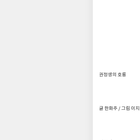
권정생의 호롱
글 한화주 / 그림 이