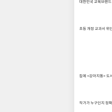
대한민국 교육브랜드
초등 개정 교과서 위
집에 <강아지똥> 도
작가가 누구인지 정확