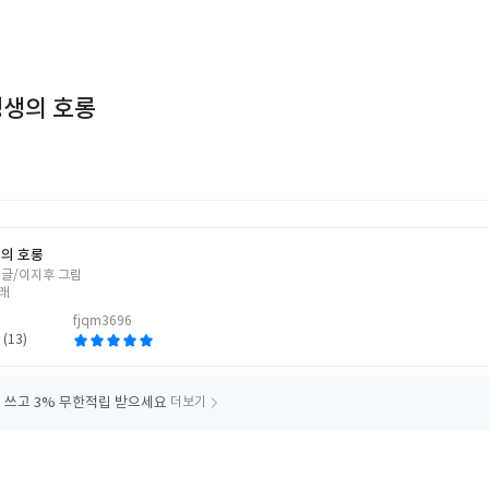
정생의 호롱
의 호롱
 글/이지후 그림
래
fjqm3696
 (13)
 쓰고
3% 무한적립 받으세요
더보기