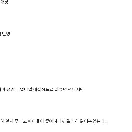
 대상
인 반영
서가 정말 너덜너덜 해질정도로 읽었던 책이지만
히 알지 못하고 아이들이 좋아하니까 열심히 읽어주었는데....