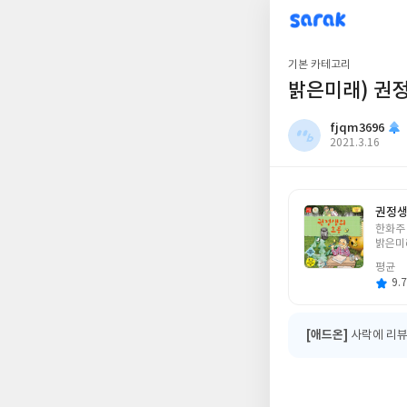
sarak
fjqm3696
기본 카테고리
밝은미래) 권
fjqm3696
작
2021.3.16
성
일
권정생
글
한화주
쓴
밝은미
이
평균
9.7
[애드온]
사락에 리뷰