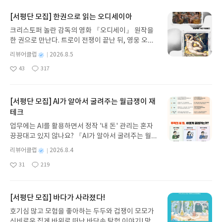
의 사실 여부도 함께 찾아서 표기한다.이 부분만 놓고
이오넬의 태만한 정치 행보를 비판하고 있었다.라이
보면 편집부의 일이 아닌가 하는 생각이 들기도 한다.
오넬은 태만했고 뭔가에 홀려 있었고, 불가능한 욕망
[서평단 모집] 한권으로 읽는 오디세이아
예전에 좋아하는 출판사의 좋아하는 작가의 번역본
만 꽉 차 있었다고 말했다.여섯 살 라이오넬은 아버지
크리스토퍼 놀란 감독의 영화 『오디세이』 원작을
에 달린 주석에 황당해했던 일이 떠올랐다,미국 스포
와 가정 교사 덕분에 또래보다 조숙했다.집밖에 나가
한 권으로 만난다. 트로이 전쟁이 끝난 뒤, 영웅 오디
츠를 잘 몰라 그랬다고 생각할 수 있지만 아쉬운 부분
노는 것을 허락받고 놀다가 길을 잃었다.그러다 어느
세우스는 고향 이타케로 돌아가기 위해 키클롭스, 마
이다.지금은 그냥 무난하게 넘어가지만 이전에는 시
벽에서 발견한 담쟁이 덩굴이 에워싼 초록 문을 발견
별
리뷰어클럽
2026.8.5
녀 키르케, 세이렌의 노래, 포세이돈의 분노를 헤쳐
대와 맞지 않다고 생각하는 것을 열심히 찾은 적도 있
한다.이 문을 열고 들어가서 보게 되는 푸른 하늘과
명
작
43
317
나간다. 그리스 철학 전공자인 옮긴이가 호메로스의
다.어떤 책은 원서를 찾아 확인까지 한 적이 있는데
지평선 가득한 정원.이 문을 열고 들어오기 전까지 고
좋
댓
작
성
아
글
성
방대한 24권 서사를 현대적이고 자연스러운 한국어
이젠 그럴 시간도 열정도 없다.단순히 쿠쥬 씨만 보여
민은 연 후에 사라진다.이곳에서 만난 동물과 친구들,
일
요
일
로 풀어내, 고전이 낯선 독자도 이야기의 흐름을 놓치
준다면 조금 늘어질 수도 있다.그녀에게 맡겨진 신입
함께 즐겁게 놀면서 시간을 보낸다.이 장면을 보면서
지 않고 끝까지 읽을 수 있다. 3천 년을 이어 온 귀향
사원 미즈가키 씨를 같이 다루면서 교열 업무에 대한
[서평단 모집] AI가 알아서 굴려주는 월급쟁이 재
머릿속에 서로 다른 시간의 흐름을 다룬 중국 이야기
과 모험의 대서사시가 가장 읽기 편한 번역으로 새롭
다양한 정보를 전달한다.개인적으로 낯선 일본 작가
가 떠올랐다.아이가 즐겁게 보낸 하루가 현실에서 몇
테크
게 펼쳐진다.한권으로 읽는 오디세이아글쓴이호메로
들의 수많은 이야기는 그것대로 보는 재미를 준다.특
년 혹은 몇 십년이 지났다는 설정 말이다.하지만 내
업무에는 AI를 활용하면서 정작 '내 돈' 관리는 혼자
스 저/육혜원 역출판사이화북스 예스24 바로가기 닫
히 손으로 쓴 원고 편으로 넘어가면 내가 현실에서 경
예상과 달리 다른 이야기를 풀어내고, 같은 시간의 흐
끙끙대고 있지 않나요? 『AI가 알아서 굴려주는 월급
기모집인원 : 5명신청기간 : 2026.08.05 ~ 2026.08.
험한 수많은 악필이 떠오른다.실제 책 속에서 예시로
름으로 흘러간다.이 녹색 문 안에서 보낸 행복하고 즐
쟁이 재테크』는 챗GPT·클로드·제미나이·퍼플렉시
09발표일자 : 2026.08.13리뷰 작성기한 : 도서/상품
보여준 글자는 원래의 모습이 너무 많이 사라진 것들
별
리뷰어클럽
2026.8.4
거운 시간은 쉽게 사라지지 않는다.다시 발견하려고
티를 나만의 재테크 팀으로 만드는 실전 가이드입니
받고 2주 이내 ▶ 주소/연락처 업데이트 : 신청 전 상
이다.나 자신도 어느 순간 손 글씨가 엉망이 되면서
명
작
했지만 찾지 못하고 시간이 흘러간다.그러다 자신이
31
219
다. 재무 진단부터 주식 투자, 부동산, 절세, 자산 관
좋
댓
작
성
품 받으실 주소/연락처를 업데이트 해주세요! (선정
내가 쓴 글자를 몰라보는 경우가 있다.이제는 워드 프
해야 할 일이 있을 때 그 문이 그 앞에 나타난다.가는
아
글
성
리 자동화 루틴까지, 코딩 없이도 프롬프트 하나로 2
일
후 수정 불가)▶ 서평단 신청 방법 : 기대평 댓글을 작
로그램으로 작업해 이런 일이 없다고 하지만 아직 손
발걸음을 돌려 그 문을 열고 들어갈 수 있었지만 그렇
요
일
0년 차 재무 전문가의 맞춤 조언을 받을 수 있습니다.
성해주세요! 먼저 작성한 리뷰를 올려주시면 당첨확
으로 쓰는 경우도 있는 모양이다.정말 이런 경우라면
게 하지 않는다.이후에도 그는 몇 번이나 이 초록 문
좋은 정보를 찾는 시대는 끝났습니다. 이제는 좋은 질
[서평단 모집] 바다가 사라졌다!
률이 올라갑니다!! ※ 신청 전, 꼭 확인해주세요!- '사
그 글자를 알 수 있는 사람이 정말 꼭 필요할 듯하다.
을 발견하지만 열지 않는다.이때마다 그는 더 성공하
문을 던지는 사람이 돈을 법니다. 경제적 자유를 앞당
락' 개설 후, 이 글의 댓글로 신청해주세요.- 기존 YE
그리고 내가 아는 작가의 글이 깨끗하다는 부분에서
고, 더 높은 곳으로 올라간다.초록 문을 열고 들어가
호기심 많고 모험을 좋아하는 두두와 겁쟁이 모모가
기고 싶은 월급쟁이라면, 이 책이 바로 그 시작입니
S블로그는 '사락'으로 개편되어 별도로 개설하지 않
는 왠지 조금 안심이 되었다.신쵸사 교열부만 단순히
행복한 시간을 보내는 대신 현실의 지위를 선택한 것
신비로운 집게 바위로 떠난 바닷속 탐험 이야기! 망둥