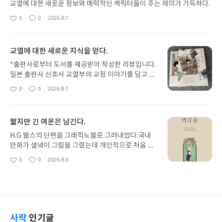
교열에 대한 새로운 정보와 매력적인 캐릭터들이 주는 재미가 가득하다.
0
0
2026.8.7
좋
댓
작
아
글
성
요
일
교열에 대한 새로운 지식을 얻다.
*출판사로부터 도서를 제공받아 작성한 리뷰입니다.
일본 출판사 신쵸사 교열부의 교정 이야기를 담고 있
다.이 출판사의 크기가 어느 정도인지는 모르지만 교
0
0
2026.8.7
좋
댓
작
정부 직원이 대단히 많다.교정부 직원만 50명이라고
아
글
성
하니 놀라지 않을 수 없다.책 속에도 나오지만 이렇게
요
일
까지 교정 직원이 많은 경우는 드문 모양이다.이렇게
짧지만 긴 여운은 남긴다.
직원이 많은 이유로 “백 년 뒤에도 남을 한 권을 만들
어 가겠다는 의지야.”라고 말한다.이 문장을 읽고 이
H.G 웰스의 단편을 그래픽노블로 그려내었다.국내
출판사의 책에는 오타 같은 것은 없을 것 같다는 생각
만화가 샐녘이 그림을 그렸는데 개인적으로 처음 만
을 했다.하지만 현실에서는 여전히 출판된 뒤에 오타
난 작가다.이루리북스 클래식 1권인데 현재 2권까지
0
0
2026.8.6
좋
댓
작
가 발견된다.실제 교열부에서 하는 일과 그들의 열정
나와 있다.그래픽노블로 시리즈가 구성될 것 같았는
아
글
성
등을 담고 있는 만화다.기대한 것보다 훨씬 재밌게 읽
데 아닌 모양이다.화자가 자신의 친구가 경험했던 것
요
일
어 다음 이야기가 기다려진다.쿠쥬 씨는 교열부 10년
을 이야기로 풀어낸다.친구의 이름은 라이오넬 월러
차 직원이다.그녀가 교열하는 방식과 열정을 보면 놀
스다.그는 어릴 때부터 앞서 나갔고, 성공적인 삶을
라지 않을 수 없다.편집에서 넘어온 교열본을 단순히
살고 있었다.그런 그가 언젠가부터 낯빛이 어두워졌
오자만 수정하는 것에 그치지 않는다.문맥이나 정보
고, 처음으로 초록 문 이야기를 했다.화자는 그때 라
사락
인기글