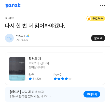
sarak
flow2
저
책 리뷰
주간우수
장
다시 한 번 더 읽어봐야겠다.
flow2
팔로우
작
2009.4.5
성
일
황천의 개
글
후지와라 신야 저
쓴
청어람미디어
이
평균
flow2
9 (22)
[애드온]
사락에 리뷰 쓰고
구매하기
3% 무한적립 받으세요
더보기