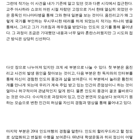
그런데 작가는 이 사건을 내가 기존에 알고 있던 것과 다른 시각에서 접근한다.
교주 아사하라 쇼코의 어린 시절 자랐던 고장으로 가서 한때 열심히 외었던 수
은 중독인 미나마타병을 통해 그와 현대 일본을 보는 것이다. 옴진리교가 왜 그
렇게 국가를 부인하는 무시무시한 테러를 하게 되었는지 작가는 하나의 병을
통해서, 그리고 그가 가르침과 깨우침을 받았다는 인도의 요기를 통해 풀어낸
다. 그 과정이 조금은 기대했던 내용과 너무 달라 혼란스러웠지만 그 시도와 접
근 방식은 상당히 신선하다.
다섯 장으로 나누어져 있지만 크게 세 부분으로 나눌 수 있다. 첫 부분은 옴진
리교 사건의 발생 원인을 찾아보는 것이고, 다음 부분은 한 독자와의 인터뷰를
통해 자신이 경험한 인도의 풍경과 삶을 보여준다. 이 부분에서 놀라운 황천의
개를 만나게 되는데 우리가 계속 주입 받고 있는 인간의 존엄성이니 하는 것이
얼마나 허구적이며 관념적인지 알게 된다. 물론 인도의 풍경이 결코 올바르다
는 것은 아니다. 수사적으로 과장되어 있고, 인간 본연의 모습보다 보여지기 원
하는 모습으로 변한 인간의 허상을 자신의 경험과 명상을 통해 풀어내고 있다.
마지막 부분은 20대 인도여행의 경험을 말한다. 인도의 할리우드라고 할 정도
로 상업화되고 변질된 수행을 보여준다. 60년대 학생운동과 히피 정신이 어떻