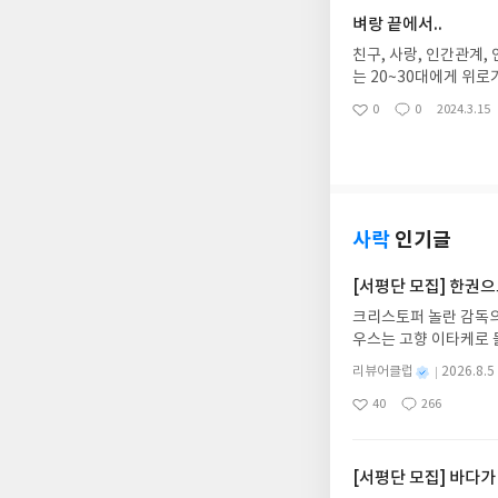
벼랑 끝에서..
친구, 사랑, 인간관계,
는 20~30대에게 위로
에 함몰되어 허우적거리
0
0
2024.3.15
좋
댓
작
안, 치유를 느끼는 거
아
글
성
요
일
사락
인기글
[서평단 모집] 한권
크리스토퍼 놀란 감독의
우스는 고향 이타케로 
다. 그리스 철학 전공
별
리뷰어클럽
2026.8.5
어내, 고전이 낯선 독자
명
작
40
266
의 대서사시가 가장 읽
좋
댓
작
성
아
글
성
혜원 역출판사이화북스 예스
일
요
일
자 : 2026.08.13
주소/연락처를 업데이트 
[서평단 모집] 바다가
먼저 작성한 리뷰를 올려