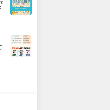
망둥
 ▶
는
발송됩
져
 ▶
02
기간
 업
어클
 :
 확인
도로
연락
월급
누락
니
(포
20년
정에
문을
I가
5명
 ▶
 서
 ※
로
정
되거
해주
 작성