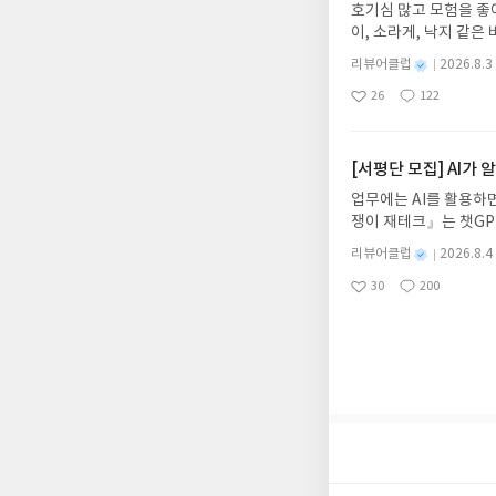
호기심 많고 모험을 좋
글의 댓글로 신청해주세
이, 소라게, 낙지 같
도서/상품 발송- 도서
데, 과연 바다에 무슨
니다.- 주소/연락처에
별
리뷰어클럽
2026.8.3
보세요!바다가 사라졌다
명
작
리뷰 작성- 도서/상품을
26
122
6.08.03 ~ 2026.
좋
댓
작
성
내 미작성, 불성실한 리
아
글
성
데이트 : 신청 전 상품
일
럽은 개인의 감상이 포
요
일
기대평 댓글을 작성해주
해주세요!- '사락' 개
[서평단 모집] AI가
개설하지 않으셔도 됩니
업무에는 AI를 활용하면
처 (클릭 시 수정 가
쟁이 재테크』는 챗GP
될 수 있습니다(재발송 
다. 재무 진단부터 주식
스트가 아닌 '리뷰'로 
별
리뷰어클럽
2026.8.4
차 재무 전문가의 맞춤
명
작
서 제외될 수 있습니다
30
200
던지는 사람이 돈을 법
좋
댓
작
성
아
글
성
알아서 굴려주는 월급쟁
일
요
일
신청기간 : 2026.08.0
주소/연락처 업데이트 :
평단 신청 방법 : 기
신청 전, 꼭 확인해주세요
개편되어 별도로 개설하
보상의 주소/연락처 (
나 배송에서 누락될 수 
셔야 합니다. (포스트가