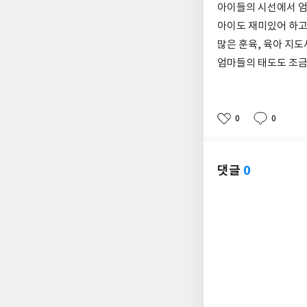
아이들의 시선에서 엄
아이도 재미있어 하고
많은 훈육, 육아 지
엄마들의 태도도 조금 
0
0
좋
댓
작
아
글
성
요
일
댓글
0