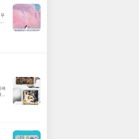
 우
감정
 동
디세
나간
풀
 모험
/육
발표일
실
요!
 이