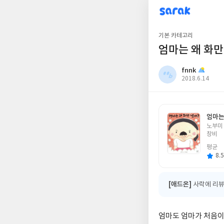
sarak
fnnk
기본 카테고리
엄마는 왜 화만
fnnk
작
2018.6.14
성
일
엄마는
글
노부미
쓴
창비
이
평균
8.5
[애드온]
사락에 리뷰
엄마도 엄마가 처음이