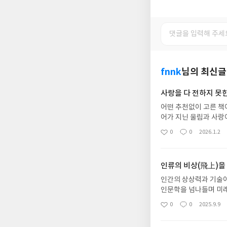
fnnk
님의 최신글
사랑을 다 전하지 못한
어떤 추천없이 고른 책
어가 지닌 울림과 사랑
한다. 작가가 감정을 
0
0
2026.1.2
좋
댓
작
자신의 경험을 자연스럽
아
글
성
했기에 더 오래 마음에
요
일
과도하게 끌어올리지 않
인류의 비상(飛上)을
가 어떤 태도로 살아가
인간의 상상력과 기술이
인문학을 넘나들며 미래
류가 가진 잠재력과 책
0
0
2025.9.9
좋
댓
작
아
글
성
요
일