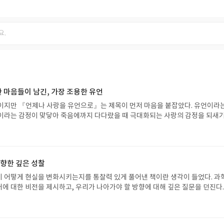
 마음들이 남긴, 가장 조용한 유언
이지만 『언제나 사랑을 유언으로』는 제목이 먼저 마음을 붙잡았다. 유언이라는
이라는 감정이 맞닿아 죽음에까지 다다랐을 때 극대화되는 사랑의 감정을 되새
설명하기보다 남겨두고, 판단하기보다 기다리는 문장들이 이어지며 읽는이로 하
게 겹쳐 보게 만든다. 사랑은 반드시 완성된 형태로 남지 않아도 되고, 다 전하지
 남는다는 메시지는 담담하지만 깊은 울림을 준다. 간결하고 절제된 문장은 감정
아서 더 마음에 든 듯 하다. 화려하지 않지만 진정성있는 묘사와 표현에 지금 
 향한 깊은 성찰
야 하는지를 되돌아보게 한다.
 어떻게 현실을 변화시키는지를 통찰력 있게 풀어낸 책이란 생각이 들었다. 과
에 대한 비전을 제시하고, 우리가 나아가야 할 방향에 대해 깊은 질문을 던진다.
임에 대해 다시 생각하게 된 시간이었다.