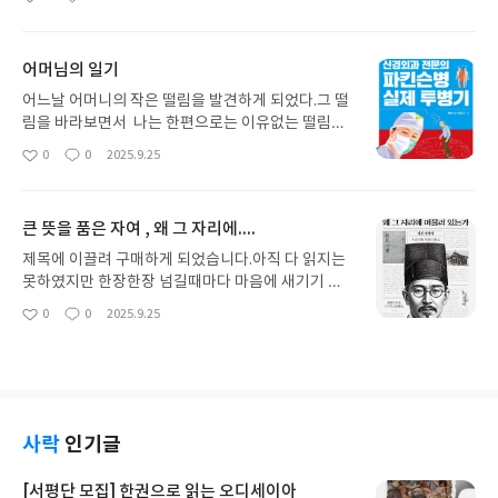
좋
댓
작
르지만 조금 지루함감도 없지 않아 있는거 같습니다.
아
글
성
암튼 열심히 완독해 보겠습니다.
요
일
어머님의 일기
어느날 어머니의 작은 떨림을 발견하게 되었다.그 떨
림을 바라보면서 나는 한편으로는 이유없는 떨림은
없을텐데 생각을 하면서도 별 대수롭지 않게 두가지
0
0
2025.9.25
좋
댓
작
의 시선으로 바라보았던거 같았다.병원을 모시고 가
아
글
성
야겠다 생각은 하였지만 이래저래 바쁘다는 핑계로
요
일
빨리 병원에 가지는 못 하였다.점점 더 심해지는 떨림
큰 뜻을 품은 자여 , 왜 그 자리에....
을 바라보며 아니 주변의 파킨슨병이 아니냐는 말에
의해 나는 신경과를 예약하고답답하면서도 긴장되는
제목에 이끌려 구매하게 되었습니다.아직 다 읽지는
마음으로 몇가지 검사후 파킨스병이라는 진단을 받
못하였지만 한장한장 넘길때마다 마음에 새기기 위
았다. 그 말을 듣는 순간 예상을 하여서 그런지 나는
해 곱씹어 가면서 읽어가고 있습니다.큰사람의 마음
0
0
2025.9.25
좋
댓
작
담담하였고 아니면 어머님의 연세때문에 담담했던건
을 얻고 싶다면 한번 읽어보기를 권합니다. 나이에 상
아
글
성
지 뭔지 모르겠지만 약간의 멘붕상태로 의사가 하는
관없이 깨달음을 얻기위해 노력하고 있습니다.
요
일
말에 아무말도 못하고 그냥 복잡한 마음으로 서 있었
다.어찌됐든 파킨슨에 대해 알아야 할거 같아 구매하
게 되었다. 작은 도움이라도 얻고 싶어 구매하게 되었
다. 읽으면서도 복잡하고 머리가 아프고 우울하고 슬
사락
인기글
펐다. 인간에게 왜 이런병이 생겨 환자뿐만아니라 가
족들까지 슬프게 하는건지. 인간이 오래사는것만 행
[서평단 모집] 한권으로 읽는 오디세이아