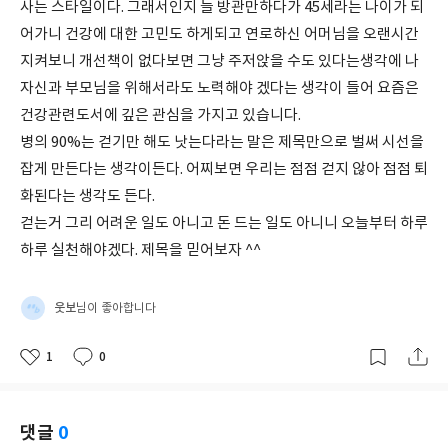
사는 스타일이다. 그래서인지 늘 방관만하다가 45세라는 나이가 되
어가니 건강에 대한 고민도 하게되고 연로하신 어머님을 오랜시간
지켜보니 개선책이 없다보면 그냥 주저앉을 수도 있다는생각에 나
자신과 부모님을 위해서라도 노력해야 겠다는 생각이 들어 요즘은
건강관련도서에 깊은 관심을 가지고 있습니다.
병의 90%는 걷기만 해도 낫는다라는 말은 제목만으로 벌써 시선을
잡게 만든다는 생각이든다. 어찌보면 우리는 점점 걷지 않아 점점 퇴
화된다는 생각도 든다.
걷는거 그리 어려운 일도 아니고 돈 드는 일도 아니니 오늘부터 하루
하루 실천해야겠다. 제목을 믿어보자 ^^
웃보
님이 좋아합니다
1
0
좋
댓
작
아
글
성
요
일
댓글
0