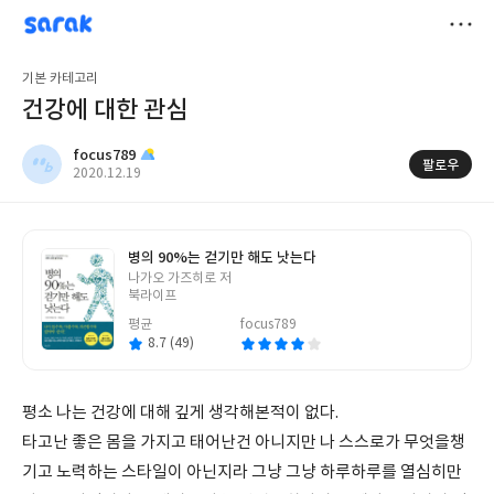
sarak
focus789
저
기본 카테고리
장
건강에 대한 관심
focus789
팔로우
작
2020.12.19
성
일
병의 90%는 걷기만 해도 낫는다
글
나가오 가즈히로 저
쓴
북라이프
이
평균
focus789
8.7 (49)
평소 나는 건강에 대해 깊게 생각해본적이 없다.
타고난 좋은 몸을 가지고 태어난건 아니지만 나 스스로가 무엇을챙
기고 노력하는 스타일이 아닌지라 그냥 그냥 하루하루를 열심히만