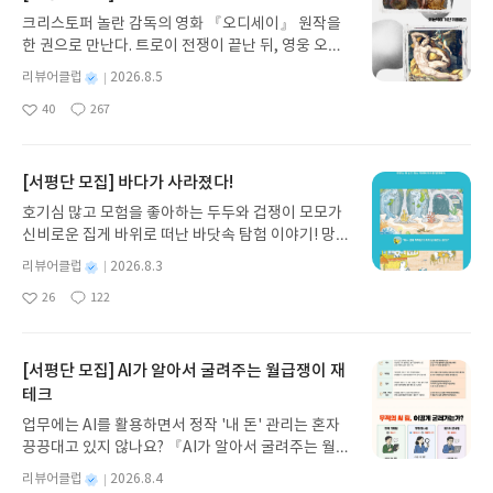
복한건 아니라는 생각과 여러가지 감정이 들었다.암
크리스토퍼 놀란 감독의 영화 『오디세이』 원작을
튼 전 지금도 열심히 케어하고 있지만 긴병에 효자 없
한 권으로 만난다. 트로이 전쟁이 끝난 뒤, 영웅 오디
다는 말은 맞는거 같습니다.부모만한 자식없다는 말
세우스는 고향 이타케로 돌아가기 위해 키클롭스, 마
고 맞는거 같습니다.
별
리뷰어클럽
2026.8.5
녀 키르케, 세이렌의 노래, 포세이돈의 분노를 헤쳐
명
작
40
267
나간다. 그리스 철학 전공자인 옮긴이가 호메로스의
좋
댓
작
성
아
글
성
방대한 24권 서사를 현대적이고 자연스러운 한국어
일
요
일
로 풀어내, 고전이 낯선 독자도 이야기의 흐름을 놓치
지 않고 끝까지 읽을 수 있다. 3천 년을 이어 온 귀향
[서평단 모집] 바다가 사라졌다!
과 모험의 대서사시가 가장 읽기 편한 번역으로 새롭
호기심 많고 모험을 좋아하는 두두와 겁쟁이 모모가
게 펼쳐진다.한권으로 읽는 오디세이아글쓴이호메로
신비로운 집게 바위로 떠난 바닷속 탐험 이야기! 망둥
스 저/육혜원 역출판사이화북스 예스24 바로가기 닫
이, 소라게, 낙지 같은 바다 친구들과 신나게 놀던 중
기모집인원 : 5명신청기간 : 2026.08.05 ~ 2026.08.
별
리뷰어클럽
2026.8.3
갑자기 거대해진 집게 바위의 비밀을 마주하게 되는
명
작
09발표일자 : 2026.08.13리뷰 작성기한 : 도서/상품
26
122
데, 과연 바다에 무슨 일이 벌어진 걸까요? 상상력을
좋
댓
작
성
받고 2주 이내 ▶ 주소/연락처 업데이트 : 신청 전 상
아
글
성
자극하는 환상적인 해양 모험 동화 속으로 풍덩 빠져
일
품 받으실 주소/연락처를 업데이트 해주세요! (선정
요
일
보세요!바다가 사라졌다!글쓴이서휘 글출판사풀
후 수정 불가)▶ 서평단 신청 방법 : 기대평 댓글을 작
빛 예스24 바로가기 닫기모집인원 : 20명신청기간 :
[서평단 모집] AI가 알아서 굴려주는 월급쟁이 재
성해주세요! 먼저 작성한 리뷰를 올려주시면 당첨확
2026.08.03 ~ 2026.08.07발표일자 : 2026.08.13리
테크
률이 올라갑니다!! ※ 신청 전, 꼭 확인해주세요!- '사
뷰 작성기한 : 도서/상품 받고 2주 이내 ▶ 주소/연락
락' 개설 후, 이 글의 댓글로 신청해주세요.- 기존 YE
업무에는 AI를 활용하면서 정작 '내 돈' 관리는 혼자
처 업데이트 : 신청 전 상품 받으실 주소/연락처를 업
S블로그는 '사락'으로 개편되어 별도로 개설하지 않
끙끙대고 있지 않나요? 『AI가 알아서 굴려주는 월급
데이트 해주세요! (선정 후 수정 불가)▶ 서평단 신청
으셔도 됩니다. ▶ 도서/상품 발송- 도서/상품은 최근
쟁이 재테크』는 챗GPT·클로드·제미나이·퍼플렉시
방법 : 기대평 댓글을 작성해주세요! 먼저 작성한 리
별
리뷰어클럽
2026.8.4
배송지가 아닌 회원정보상의 주소/연락처 (클릭 시
티를 나만의 재테크 팀으로 만드는 실전 가이드입니