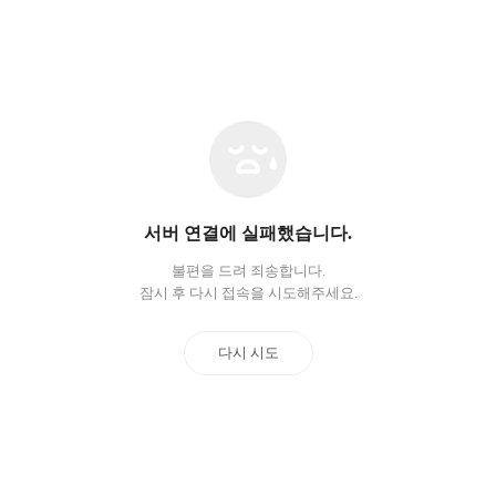
네
트
워
크
오
서버 연결에 실패했습니다.
류
불편을 드려 죄송합니다.
잠시 후 다시 접속을 시도해주세요.
다시 시도