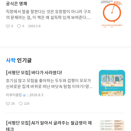
공식은 명쾌
나의 공통된 인식 위에 올려놓는 언어라고 생각한다.
“잘 되고 있다”, “문제가 있다”라는 추상적인 표현 대
직장에서 말을 잘한다는 것은 유창함이 아니라 구조
신 숫자가 있으면 현재 위치를 확인하고, 즉시 판단할
의 문제라는 걸, 이 책은 꽤 설득력 있게 보여준다.맥
수 있는 로직을 만들 수 있다. 숫자는 조직이 같은 방
락과 의도, 핵심 메시지를 15초 안에 전달하고, 나머
0
0
2026.3.8
향을 바라보게 하는 기준점이다. 또 하나 인상 깊었던
좋
댓
작
지 45초로 목표·문제·솔루션을 압축하는 GPS 프레
아
글
성
부분은 분석 과정에서 실패가 필요하다는 점이다. 좋
임은 단순하지만 쓸모가 있다. 특히 "문제를 설명하
요
일
은 분석은 처음부터 정답을 찾는 과정이 아니다. 먼저
지 말고, 해결책을 중심으로 말하라"는 방향 전환은
가설을 세우고, 영향을 줄 것으로 예상되는 변수를 정
실무에서 바로 써볼 수 있다.다만 예시들이 뭐라힐까
의하고, 검증하면서 틀린 것을 제거해 나가는 과정이
자연스럽지 못한 느낌, 마치 번역이 너무 직설적으로
다. 실패한 분석도 의미가 있다. 실패를 통해 무엇이
도니 듯한 느낌이 든다. . 공식은 맞는데 번역이 그 간
사락
인기글
영향이 없는 변수인지 알게 되고, 문제의 구조가 더
극을 좁히지 못한 느낌이다. 기법은 가져가되, 예시는
명확해지기 때문이다. 중요한 것은 변수를 찾는 방식
직접 현지화해서 써야 하는 책이다.
[서평단 모집] 바다가 사라졌다!
이다. 변수는 단순한 데이터 나열에서 나오는 것이 아
니라 가설에서 출발해야 한다. 이후 검증을 통해 결과
호기심 많고 모험을 좋아하는 두두와 겁쟁이 모모가
에 가장 큰 영향을 주는 핵심 변수를 찾아 집중해야
신비로운 집게 바위로 떠난 바닷속 탐험 이야기! 망둥
한다. 모든 것을 관리하려 하면 오히려 복잡성이 증가
이, 소라게, 낙지 같은 바다 친구들과 신나게 놀던 중
별
리뷰어클럽
2026.8.3
한다. 엔트로피 법칙처럼 관리되지 않는 시스템은 자
갑자기 거대해진 집게 바위의 비밀을 마주하게 되는
명
작
연스럽게 무질서해진다. 그래서 좋은 관리는 많은 숫
26
120
데, 과연 바다에 무슨 일이 벌어진 걸까요? 상상력을
좋
댓
작
성
자를 보는 것이 아니라, 정말 중요한 소수의 변수를
아
글
성
자극하는 환상적인 해양 모험 동화 속으로 풍덩 빠져
일
요
일
관리하는 것이라고 생각한다. 하지만 숫자가 항상 진
보세요!바다가 사라졌다!글쓴이서휘 글출판사풀
실을 보여주는 것은 아니다. 특히 확률, 평균과 같이
빛 예스24 바로가기 닫기모집인원 : 20명신청기간 :
[서평단 모집] AI가 알아서 굴려주는 월급쟁이 재
복잡한 현상을 하나의 값으로 압축하는 숫자는 주의
2026.08.03 ~ 2026.08.07발표일자 : 2026.08.13리
테크