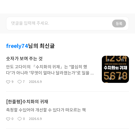
등록
freely74
님의 최신글
숫자가 보여 주는 것
안도 고다이의 『수치화의 귀재』는 “열심히 했
다”가 아니라 “무엇이 얼마나 달라졌는가”로 일을 바
라보게 만드는 책이다. 저자는 감각과 경험에 의존하
9
7
2026.6.9
좋
댓
작
는 것이 아니라, 업무와 성과를 숫자로 정의하고 개선
아
글
성
하는 사고법을 강조한다. 이 책을 읽으며 가장 크게
요
일
남은 메시지는 “측정 가능해야 개선될 수 있다”는 것
[한줄평]수치화의 귀재
이다. 일에서 수치화한다는 것은 단순히 숫자를 붙이
는 행위가 아니다. 진짜 중요한 것은 “무엇을 측정할
측정할 수있어야 개선할 수 있다가 떠오르는 책
것인가”를 결정하는 일이다. 같은 현상이라도 어떤
0
0
2026.6.9
좋
댓
작
지표를 선택하느냐에 따라 문제를 바라보는 관점과
아
글
성
해결 방법이 완전히 달라진다. 결국 수치화란 일을 객
요
일
관화하는 과정이다. 사람마다 다른 경험과 감각을 하