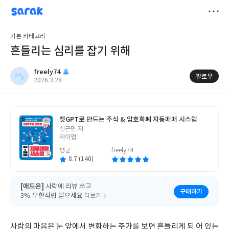
sarak
freely74
저
기본 카테고리
장
흔들리는 심리를 잡기 위해
freely74
팔로우
작
2026.3.28
성
일
챗GPT로 만드는 주식 & 암호화폐 자동매매 시스템
글
설근민 저
쓴
제이펍
이
평균
freely74
8.7 (140)
[애드온]
사락에 리뷰 쓰고
구매하기
3% 무한적립 받으세요
더보기
사람의 마음은 눈 앞에서 변화하는 주가를 보면 흔들리게 되 어 있는