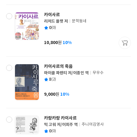
격
카이사르
리처드 플랫 저
문학동네
글
평
0
(0)
쓴
출
균
이
판
사
10,800
10%
원
가
격
카이사르의 죽음
마이클 파렌티 저/이종인 역
무우수
글
평
8
(2)
쓴
출
균
이
판
사
9,000
10%
원
가
격
카랑카랑 카이사르
믹 고워 저/이희주 역
주니어김영사
글
평
0
(0)
쓴
출
균