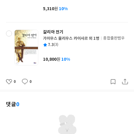
이
판
사
5,310
10%
원
가
격
갈리아 전기
가이우스 율리우스 카이사르 외 1명
종합출판범우
글
평
7.3
(3)
쓴
출
균
이
판
사
10,800
10%
원
가
격
0
0
좋
댓
작
아
글
성
요
일
댓글
0