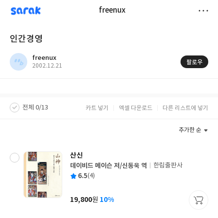
sarak
freenux
저
인간경영
장
freenux
팔로우
작
2002.12.21
성
일
전체 0/13
카트 넣기
엑셀 다운로드
다른 리스트에 넣기
추가한 순
산신
데이비드 메이슨 저/신동욱 역
한림출판사
글
평
6.5
(4)
쓴
출
균
이
판
사
19,800
10%
원
가
격