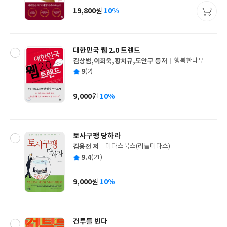
사
19,800
10%
원
가
격
대한민국 웹 2.0 트렌드
김상범,이희욱,황치규,도안구 등저
행복한나무
글
평
9
(2)
쓴
출
균
이
판
사
9,000
10%
원
가
격
토사구팽 당하라
김용전 저
미다스북스(리틀미다스)
글
평
9.4
(21)
쓴
출
균
이
판
사
9,000
10%
원
가
격
건투를 빈다