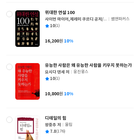
위대한 연설 100
사이먼 마이어,제레미 쿠르디 공저/
쌤앤파커스
글
이현주 역
평
10
(1)
쓴
출
균
이
판
사
16,200
10%
원
가
격
유능한 사람은 왜 유능한 사람을 키우지 못하는가
요시다 덴세 저
웅진윙스
글
평
10
(1)
쓴
출
균
이
판
사
10,800
10%
원
가
격
디테일의 힘
왕중추 저
올림
글
평
7.8
(176)
쓴
출
균
이
판