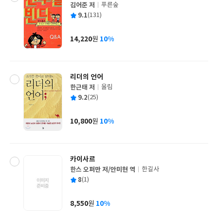
김어준 저
푸른숲
글
평
9.1
(131)
쓴
출
균
이
판
사
14,220
10%
원
가
격
리더의 언어
한근태 저
올림
글
평
9.2
(25)
쓴
출
균
이
판
사
10,800
10%
원
가
격
카이사르
한스 오퍼만 저/안미현 역
한길사
글
평
8
(1)
쓴
출
균
이
판
사
8,550
10%
원
가