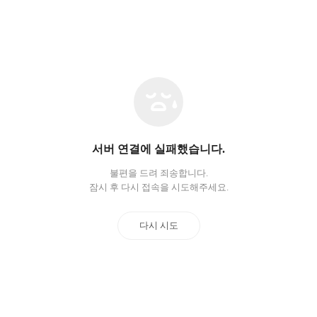
네
트
워
크
오
서버 연결에 실패했습니다.
류
불편을 드려 죄송합니다.
잠시 후 다시 접속을 시도해주세요.
다시 시도