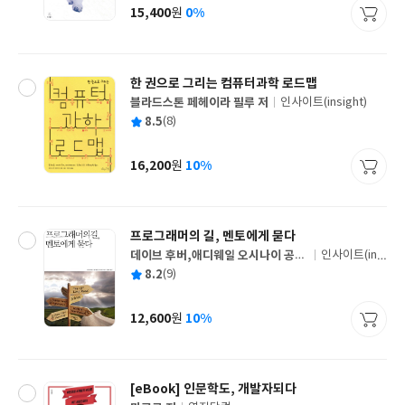
사
15,400
0%
원
가
격
한 권으로 그리는 컴퓨터과학 로드맵
블라드스톤 페헤이라 필루 저
인사이트(insight)
글
평
8.5
(8)
쓴
출
균
이
판
사
16,200
10%
원
가
격
프로그래머의 길, 멘토에게 묻다
데이브 후버,애디웨일 오시나이 공
인사이트(insi
글
저/강중빈 역
ght)
평
8.2
(9)
쓴
출
균
이
판
사
12,600
10%
원
가
격
[eBook] 인문학도, 개발자되다