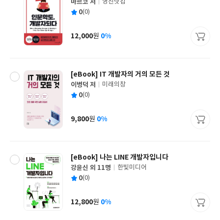
마르코 저
영진닷컴
글
평
0
(0)
쓴
출
균
이
판
사
12,000
0%
원
가
격
[eBook] IT 개발자의 거의 모든 것
이병덕 저
미래의창
글
평
0
(0)
쓴
출
균
이
판
사
9,800
0%
원
가
격
[eBook] 나는 LINE 개발자입니다
강윤신 외 11명
한빛미디어
글
평
0
(0)
쓴
출
균
이
판
사
12,800
0%
원
가
격