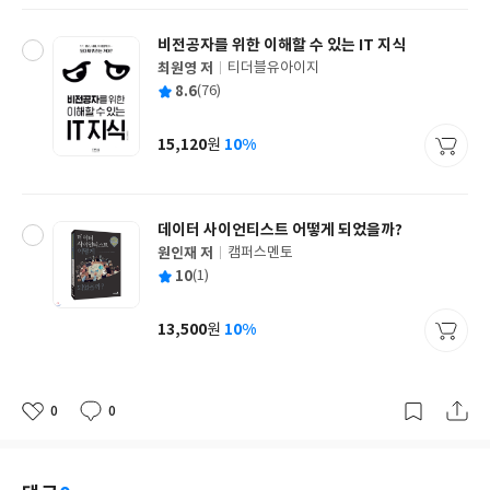
비전공자를 위한 이해할 수 있는 IT 지식
최원영 저
티더블유아이지
글
평
8.6
(76)
쓴
출
균
이
판
사
15,120
10%
원
가
격
데이터 사이언티스트 어떻게 되었을까?
원인재 저
캠퍼스멘토
글
평
10
(1)
쓴
출
균
이
판
사
13,500
10%
원
가
격
0
0
좋
댓
작
아
글
성
요
일