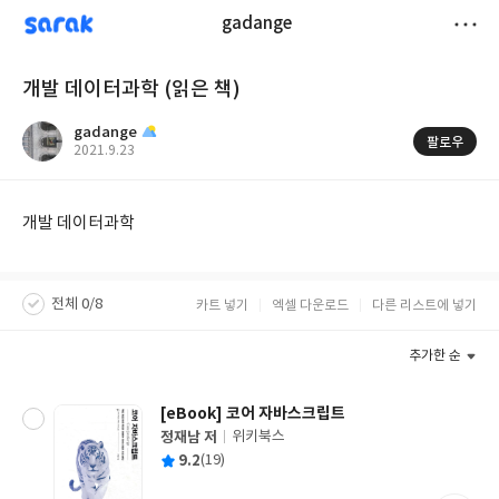
sarak
gadange
저
개발 데이터과학 (읽은 책)
장
gadange
팔로우
작
2021.9.23
성
일
개발 데이터과학
전체 0/8
카트 넣기
엑셀 다운로드
다른 리스트에 넣기
추가한 순
[eBook] 코어 자바스크립트
정재남 저
위키북스
글
평
9.2
(19)
쓴
출
균
이
판