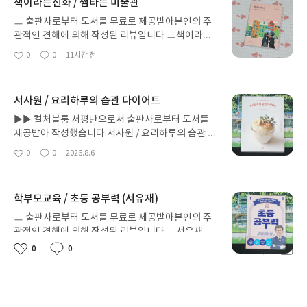
책이라는신화 / 썸타는 미술관
ㅡ 출판사로부터 도서를 무료로 제공받아본인의 주
관적인 견해에 의해 작성된 리뷰입니다 ㅡ 책이라는
신화 / 썸타는 미술관::: 그림과 연애하듯 살아가다미
0
0
11시간 전
좋
댓
작
술 문외한인지라 미술쪽이나 미술관쪽으로는완전 젬
아
글
성
병이 따로 없는 책 제목이 태초부터 없던미술세포를
요
일
새롭게 만들어주는 느낌이 들더라구요책제목보고 반
서사원 / 요리하루의 습관 다이어트
했다가 작가님한테 더 빠져버린 도서그래서 아껴서
읽고 있는 도서가 바로 <썸타는 미술관>이예요도서
▶▶ 컬처블룸 서평단으로서 출판사로부터 도서를
<썸타는 미술관>을 몇장 읽다보면그림이나 미술관
제공받아 작성했습니다. 서사원 / 요리하루의 습관 다
이 아니라예술과 연애하는 아트디렉터 김용임 작가
이어트::: 속세 맛으로 입 터짐을 막는 지속 가능한 다
0
0
2026.8.6
좋
댓
작
님과연애하는 느낌을 받게 된답니다장녀라서 동생만
이어트다이어트에 성공에 있어서 운동과 식단의 비
아
글
성
있는 저는 언니 삼고 싶어진다고나 할까요? ^^아직
율을 따지자면99.99999%가 식단이예요땀 흘리는
요
일
예술작품도 미술관도 너무나도 서툰이에게연애할때
운동을 하고 와서 식단을 하지 않고입터져서 먹어버
학부모교육 / 초등 공부력 (서유재)
의 감각으로 썸타듯 조금씩 알아가는 맛을 알게 해주
리면 운동효과 말짱 꽝에 건돼가 되거든요처음 운동
는미술교양 입문서 <썸타는 미술관>어느 분야든 아
을 할 때는 열심히 닭가슴살에 계란에 야채까지~제
ㅡ 출판사로부터 도서를 무료로 제공받아본인의 주
는만큼 보인다는게 정석이지만예술만큼 이말이 딱들
대로 된 식단으로 몸무게가 줄어드는 쾌락을 느끼지
관적인 견해에 의해 작성된 리뷰입니다 ㅡ 서유재
어맞는 분야도 없을거예요 그림이 이야기가 되어 삶
만조금만 방심하면 맛있는 분식에 빵에~ 고기까지~
/ 초등 공부력::: 공부의 기초체력을 만드는 초등 공부
0
0
0
0
2026.8.4
좋
댓
작
으로 들어왔다는그래서 미술에 홀려버렸다는 프롤로
좋
댓
작
~참은 기간만큼 아주 야무지게 먹어서 요요를 경험
습관우리나라 1호 학부모교육 전문가손병목 비상교
아
글
성
아
글
성
그의 문구부터 매료되었다가미술작품 감상포인트를
하고결국 다이어트 이전보다 더 찌는 상황까지 가는
육 T-러닝 컴퍼니 대표의따끈따끈한 학부모교육 도
요
일
요
일
잘 못잡는 내게망치 한대 맞은 듯한 반전을 준 작품은
거죠오늘 소개해드릴 도서 <요리하루의 습관 다이어
서초중고등맘 키우는 학부모가 안 읽어볼 순 없겠죠?
가나아트센터에서 개최된 전시 <시간>이예요많은
트>는간을 일반적인 속세맛으로 맛있게 해서 먹되식
세상 인자한 표정의 표지에 홀딱 반했고목차 읽어보