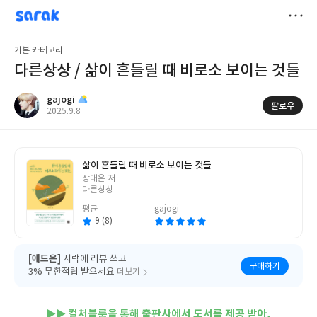
sarak
gajogi
저
기본 카테고리
장
다른상상 / 삶이 흔들릴 때 비로소 보이는 것들
gajogi
팔로우
작
2025.9.8
성
일
삶이 흔들릴 때 비로소 보이는 것들
글
장대은 저
쓴
다른상상
이
평균
gajogi
9 (8)
[애드온]
사락에 리뷰 쓰고
구매하기
3% 무한적립 받으세요
더보기
▶▶ 컬처블룸을 통해 출판사에서 도서를 제공 받아,