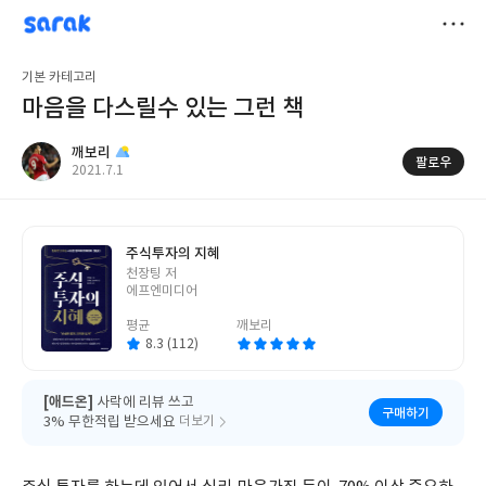
sarak
깨보리
저
기본 카테고리
장
마음을 다스릴수 있는 그런 책
깨보리
팔로우
작
2021.7.1
성
일
주식투자의 지혜
글
천장팅 저
쓴
에프엔미디어
이
평균
깨보리
8.3 (112)
[애드온]
사락에 리뷰 쓰고
구매하기
3% 무한적립 받으세요
더보기