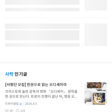
사락
인기글
[서평단 모집] 한권으로 읽는 오디세이아
크리스토퍼 놀란 감독의 영화 『오디세이』 원작을
한 권으로 만난다. 트로이 전쟁이 끝난 뒤, 영웅 오디
세우스는 고향 이타케로 돌아가기 위해 키클롭스, 마
별
리뷰어클럽
2026.8.5
녀 키르케, 세이렌의 노래, 포세이돈의 분노를 헤쳐
명
작
38
235
나간다. 그리스 철학 전공자인 옮긴이가 호메로스의