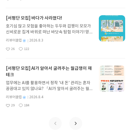
좋
댓
작
성
아
글
성
방대한 24권 서사를 현대적이고 자연스러운 한국어
일
요
일
로 풀어내, 고전이 낯선 독자도 이야기의 흐름을 놓치
지 않고 끝까지 읽을 수 있다. 3천 년을 이어 온 귀향
[서평단 모집] 바다가 사라졌다!
과 모험의 대서사시가 가장 읽기 편한 번역으로 새롭
호기심 많고 모험을 좋아하는 두두와 겁쟁이 모모가
게 펼쳐진다.한권으로 읽는 오디세이아글쓴이호메로
신비로운 집게 바위로 떠난 바닷속 탐험 이야기! 망둥
스 저/육혜원 역출판사이화북스 예스24 바로가기 닫
이, 소라게, 낙지 같은 바다 친구들과 신나게 놀던 중
기모집인원 : 5명신청기간 : 2026.08.05 ~ 2026.08.
별
리뷰어클럽
2026.8.3
갑자기 거대해진 집게 바위의 비밀을 마주하게 되는
명
작
09발표일자 : 2026.08.13리뷰 작성기한 : 도서/상품
26
122
데, 과연 바다에 무슨 일이 벌어진 걸까요? 상상력을
좋
댓
작
성
받고 2주 이내 ▶ 주소/연락처 업데이트 : 신청 전 상
아
글
성
자극하는 환상적인 해양 모험 동화 속으로 풍덩 빠져
일
품 받으실 주소/연락처를 업데이트 해주세요! (선정
요
일
보세요!바다가 사라졌다!글쓴이서휘 글출판사풀
후 수정 불가)▶ 서평단 신청 방법 : 기대평 댓글을 작
빛 예스24 바로가기 닫기모집인원 : 20명신청기간 :
[서평단 모집] AI가 알아서 굴려주는 월급쟁이 재
성해주세요! 먼저 작성한 리뷰를 올려주시면 당첨확
2026.08.03 ~ 2026.08.07발표일자 : 2026.08.13리
테크
률이 올라갑니다!! ※ 신청 전, 꼭 확인해주세요!- '사
뷰 작성기한 : 도서/상품 받고 2주 이내 ▶ 주소/연락
락' 개설 후, 이 글의 댓글로 신청해주세요.- 기존 YE
업무에는 AI를 활용하면서 정작 '내 돈' 관리는 혼자
처 업데이트 : 신청 전 상품 받으실 주소/연락처를 업
S블로그는 '사락'으로 개편되어 별도로 개설하지 않
끙끙대고 있지 않나요? 『AI가 알아서 굴려주는 월급
데이트 해주세요! (선정 후 수정 불가)▶ 서평단 신청
으셔도 됩니다. ▶ 도서/상품 발송- 도서/상품은 최근
쟁이 재테크』는 챗GPT·클로드·제미나이·퍼플렉시
방법 : 기대평 댓글을 작성해주세요! 먼저 작성한 리
별
리뷰어클럽
2026.8.4
배송지가 아닌 회원정보상의 주소/연락처 (클릭 시
티를 나만의 재테크 팀으로 만드는 실전 가이드입니
뷰를 올려주시면 당첨확률이 올라갑니다!! ※ 신청
명
작
수정 가능)로 발송됩니다.- 주소/연락처에 문제가 있
29
184
다. 재무 진단부터 주식 투자, 부동산, 절세, 자산 관
좋
댓
작
성
전, 꼭 확인해주세요!- '사락' 개설 후, 이 글의 댓글로
을 시 선정에서 제외되거나 배송에서 누락될 수 있습
아
글
성
리 자동화 루틴까지, 코딩 없이도 프롬프트 하나로 2
일
신청해주세요.- 기존 YES블로그는 '사락'으로 개편
요
일
니다(재발송 불가). ▶ 리뷰 작성- 도서/상품을 받고
0년 차 재무 전문가의 맞춤 조언을 받을 수 있습니다.
되어 별도로 개설하지 않으셔도 됩니다. ▶ 도서/상
2주 이내 리뷰를 작성해주셔야 합니다. (포스트가 아
좋은 정보를 찾는 시대는 끝났습니다. 이제는 좋은 질
품 발송- 도서/상품은 최근 배송지가 아닌 회원정보
닌 '리뷰'로 작성)- 기간내 미작성, 불성실한 리뷰, 도
문을 던지는 사람이 돈을 법니다. 경제적 자유를 앞당