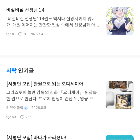
요
일
요.시종일관 긴박한 전투가 이어지면서도 중간중간
비실비실 선생님 14
터지는 유머 코드가 완벽하게 균형을 잡아주네요. 캐
릭터들의 개성이 더욱 뚜렷해지고 세계관도 한층 넓
'비실비실 선생님' 14권도 역시나 실망시키지 않네
어져서 읽는 재미가 쏠쏠합니다. 액션 장르를 좋아하
요! 매권 이어지는 잔잔한 일상 속에서 선생님과 아이
신다면 절대 후회 없을 거예요. 다음 이야기가 너무
들이 보여주는 따뜻한 교감은 언제 봐도 마음을 몽글
0
0
2026.7.4
좋
댓
작
궁금해서 참기 힘들 정도입니다. 사카모토 데이즈 특
몽글하게 만듭니다. 이번 권에서는 아이들의 성장이
아
글
성
유의 스타일리시한 액션을 제대로 만끽한 최고의 한
특히 돋보여서 읽는 내내 엄마 미소를 지으며 힐링하
요
일
권이었습니다!
는 시간을 보냈어요.특유의 편안한 그림체와 서술 방
식 덕분에 지친 일상 속에서 큰 위로를 얻고 있습니
다. 자극적인 전개 없이도 이렇게 깊은 감동과 웃음을
줄 수 있다는 게 이 작품만의 큰 매력인 것 같아요. 소
사락
인기글
소하지만 행복한 이야기를 좋아하시는 분들이라면
이번 권도 무조건 필독입니다!
[서평단 모집] 한권으로 읽는 오디세이아
크리스토퍼 놀란 감독의 영화 『오디세이』 원작을
한 권으로 만난다. 트로이 전쟁이 끝난 뒤, 영웅 오디
세우스는 고향 이타케로 돌아가기 위해 키클롭스, 마
별
리뷰어클럽
2026.8.5
녀 키르케, 세이렌의 노래, 포세이돈의 분노를 헤쳐
명
작
40
266
나간다. 그리스 철학 전공자인 옮긴이가 호메로스의
좋
댓
작
성
아
글
성
방대한 24권 서사를 현대적이고 자연스러운 한국어
일
요
일
로 풀어내, 고전이 낯선 독자도 이야기의 흐름을 놓치
지 않고 끝까지 읽을 수 있다. 3천 년을 이어 온 귀향
[서평단 모집] 바다가 사라졌다!