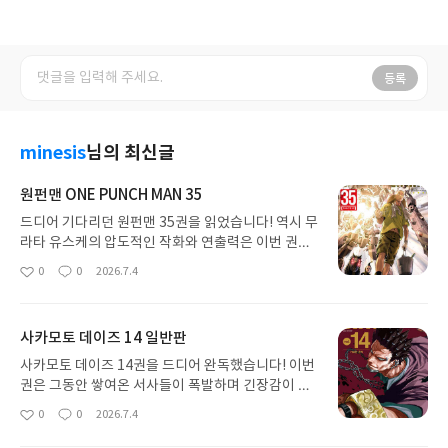
등록
minesis
님의 최신글
원펀맨 ONE PUNCH MAN 35
드디어 기다리던 원펀맨 35권을 읽었습니다! 역시 무
라타 유스케의 압도적인 작화와 연출력은 이번 권에
서도 빛을 발하네요. 박진감 넘치는 전투 장면들은 한
0
0
2026.7.4
좋
댓
작
페이지 한 페이지 넘길 때마다 카타르시스가 느껴질
아
글
성
정도로 강렬했습니다.단순한 액션을 넘어 점점 깊어
요
일
지는 세계관과 캐릭터들의 서사까지 챙기니 몰입감
사카모토 데이즈 14 일반판
이 최고예요. 지루할 틈 없이 휘몰아치는 전개 덕분에
순식간에 완독했습니다. 압도적인 힘과 그 속에 담긴
사카모토 데이즈 14권을 드디어 완독했습니다! 이번
긴장감, 그리고 특유의 유머까지 완벽하게 어우러진
권은 그동안 쌓여온 서사들이 폭발하며 긴장감이 최
최고의 시리즈입니다. 다음 권은 또 어떤 경이로운 작
고조에 달하네요. 특히 사카모토 일행의 화려한 액션
0
0
2026.7.4
좋
댓
작
화를 보여줄지 벌써부터 기대가 큽니다.
연출은 볼 때마다 감탄이 나옵니다. 압도적인 작화와
아
글
성
특유의 속도감 덕분에 페이지가 순식간에 넘어갔어