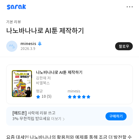
sarak
minesis
저
기본 리뷰
장
나노바나나로 AI툰 제작하기
minesis
팔로우
작
2026.3.9
성
일
나노바나나로 AI툰 제작하기
글
김한재 저
쓴
비엘북스
이
평균
minesis
10 (5)
[애드온]
사락에 리뷰 쓰고
구매하기
3% 무한적립 받으세요
더보기
요즘 대세인 나노바나나의 활용처와 예제를 통해 조금 더 발전할 수