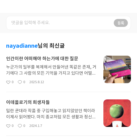
등록
nayadianne
님의 최신글
인간이란 어떠해야 하는가에 대한 질문
누군가의 일부를 복제해서 만들어낸 똑같은 존재, 거
기에다 그 사람의 모든 기억을 가지고 있다면 어떨까.
그 사람이 가지고 있던 버릇, 좋아하던 음식이나 향
0
0
2025.8.12
좋
댓
작
기, 사랑하던 사람과의 추억까지. 반복해서 복제될수
아
글
성
록 원래 주인이 가지고 있던 기억들은 점차 희미해지
요
일
지만 사랑의 기억을 놓치지않기 위해서 애쓰는 복제
이데올로기의 희생자들
인간들이 있다. 급기야 글을 이용해서 기억을 남기고
그렇게 만들어진 노트 한 권이 대를 이어 물려진
밀란 쿤데라 작품 중 구입해놓고 읽지않았던 책이라
다. 돌아가신 엄마, 사랑했던 연인, 심지어 출산전에
이제사 읽어봤다. 마치 종교처럼 모든 생활과 정신을
죽어서 얼굴도 모르는 아이에게 품은 그야말로 성별
점유해버린 이데올로기에 매몰되어버린 사람들. 어
0
0
2024.1.7
좋
댓
작
과 세대를 뚸어넘는 다양한 사랑의 형태가 등장한다.
떤 이는 인간성을 잊어버리고 잔인한 짓을 하기도 하
아
글
성
복제인간의 입장에서 원인도 이유도 없이 갑자기 떠
고, 자신의 신념을 버리지 못해 스스로 물러나거나 절
요
일