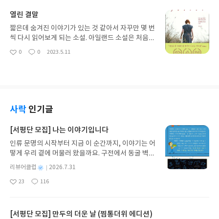
오르는 시 구절이나 애틋한 감정들 때문에 난감해하
치부심으로 돌아와 복수를 하는 다양한 인물들이 그
열린 결말
는 장면에서는 살짝 찡해지는 느낌도 들었다. 복제인
려진다. 혁명이 종교처럼 모든 것의 중심이 되어버린
간 이브의 용도가 결국은 전쟁을 위한 병기였다는 설
세상에서 개인적인 울분으로 했던 농담이 자신의 성
짧은데 숨겨진 이야기가 있는 것 같아서 자꾸만 몇 번
정, 오싹했다. 다른 ’이브‘들과는 다른 특별함을 가진
공가도를 날려버린 남자 루드비크. 자기를 그렇게 만
씩 다시 읽어보게 되는 소설. 아일랜드 소설은 처음인
몇몇 이브들이 잊었던 인간성을 찾아가는 고군분투
든 친구에게 복수하지만 이미 그 친구는 예전의 모습
듯 한데, 상당히 독특하다. 이야기의 마지막이 도대체
0
0
2023.5.11
의 과정에서는 새삼 ’사람의 본성‘에 대해 생각해보는
좋
댓
작
이 아니다. 조금 다른 스탠스를 취하며 또다른 세계에
무엇인지 명확하게 잡히지가 않는다. 열린 결말처럼
아
글
성
기회가 됐다. “ 사람들에게는 시간이 필요했다. 사람
서 자리를 잡아버린 행복한 친구의 모습에서 허탈함
각자가 좋은대로 상상해야 할지. 거칠고 무능력한 아
요
일
들은 최선을 다하고 있었다. 사람들은 존중받아야 했
을 느낀다. 세상이 달라졌다. 이데올로기가 빠져버린
버지와 다섯 아이들을 키우는 엄마. 이제 출산을 앞두
다. 이 마지막 명제가 결정적이었다. 남을 존중하고
순수함만 남은 상태에서 일행과 함께 어린시절 좋아
고 있어서 아이들 중 누군가를 친척의 손에 잠시 맡기
존중받는 것이 사람을 사람으로 만들었다. ”“ “신뢰,
했던 민속음악을 연주하면서 이제사야 마음의 평화
기로 한다. 졸지에 익숙치 않은 친척 아줌마 아저씨와
타인에 대한 신념, 호의.” 엘렌이 말을 이었다. “이것
를 얻지만 아끼던 절친 야로슬라프의 죽음을 목도하
함께 살게된 소녀. 사연 있어보이는 늙은 아줌마 아저
사락
인기글
이 우리를 인간으로 만들어주는 요소들 중 일부입니
게 된다. 야로슬라프라는 인물이 안쓰럽다. 옛 전통을
씨들은 소녀에게 너무나 친철하다. 덕분에 침대에 실
다. 이것이 인간을 인간이 아닌 것과 구분해 줍니다.
존중한다는 당의 방침에 따라 사랑하는 민속음악에
례를 하기도 하고 대답도 제대로 못하던 소녀는 하루
[서평단 모집] 나는 이야기입니다
이브 개체로서 여러분은 주는 것만 알고 받는 것은 알
매진하며 당의 선전 선통에 이용당하지만, 정작 자신
가 다르게 살이 붙고 밝아진다. 마음 속 한구석에서부
지 못했습니다. 그러나 인간성은 계속 주기만 함으로
인류 문명의 시작부터 지금 이 순간까지, 이야기는 어
은 너무나 행복하다. 그가 하는 음악은 이미 당의 입
터 따스해지는 낯선 감각에 어리둥절 하기도 하지만
써 성취할 수 있는 것이 아닙니다. 인간성은 또한 공
떻게 우리 곁에 머물러 왔을까요. 구전에서 동굴 벽화
맛대로 가감되어진 절반의 민속음악이라는 친구 루
이런 분위기에도 점차 적응해간다. 어느 날 호기심많
동체에서 받아줄 것을 요구합니다. 몸이 세포로 만들
와 점토판을 거쳐 종이와 책으로, 그리고 오늘날 수천
드비크의 비난에 절망한다. 평생을 당의 명령대로 공
은 이웃 아줌마의 제보 덕분에 아줌마 아저씨에게 있
별
리뷰어클럽
2026.7.31
어졌는지 나노봇으로 이루어져 있는지 여부가 아니
권의 인쇄본으로 이어지는 이야기의 여정을 따라가
연을 다니고 음악을 연주했지만, 어느 순간부터 그들
었던 비극적인 사건을 알게 되고, 이웃들의 동정이나
명
작
라 우리의 신뢰가 여러분에게 인간성을 부여한다는
23
116
는 그림책입니다. 때로는 즐거움을, 때로는 위로를,
을 찾는 횟수가 줄고 그야말로 초라한 신세가 된다.
뒷이야기들에도 시종일관 침묵으로 일관하며 묵묵히
좋
댓
작
성
사실을 언제나 기억하십시오.” ”작가는 인간의 가장
아
글
성
때로는 두려움의 대상이 되기도 했던 이야기가 우리
갑자기 고향으로 돌아온 절친 루드비크를 자신의 민
하루하루 살아가는 두 사람의 황보에서 깨달음을 얻
일
요
일
큰 특징을 ‘사랑‘으로 설명하고, 사랑은 곧 기억하는
일상에 어떻게 녹아들어 있는지 되짚어보며 이야기
속음악 공연에 불러 함께 연주해줄 것을 청하고, 함께
는다. 시간은 흘러 두 사람과 함께 했던 여름이 끝나
것으로, 그 기억을 이야기로 남겨 누군가에게로 계속
가 지닌 본질적 가치와 이야기를 누리는 기쁨을 다시
행복한 연주를 하면서 죽음을 맞는다. 이데올로기의
[서평단 모집] 만두의 더운 날 (찜통더위 에디션)
가고, 엄마도 아기를 낳아 다시 집으로 돌아갈 날이