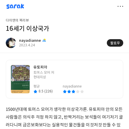
sarak
nayadianne
저
다이앤의 북리뷰
장
16세기 이상국가
nayadianne
팔로우
작
2023.4.24
성
일
유토피아
글
토머스 모어 저
쓴
현대지성
이
평균
nayadianne
8.5 (226)
1500년대에 토머스 모어가 생각한 이상국가론. 유토피아 안의 모든
사람들은 의식주 걱정 하지 않고, 반짝거리는 보석들이 여기저기 굴
러다니며 금은보화보다는 실용적인 물건들을 이것저것 만들 수 있