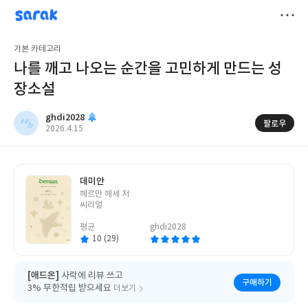
sarak
ghdi2028
저
기본 카테고리
장
나를 깨고 나오는 순간을 고민하게 만드는 성
장소설
ghdi2028
팔로우
작
2026.4.15
성
일
데미안
글
헤르만 헤세 저
쓴
씨리얼
이
평균
ghdi2028
10 (29)
[애드온]
사락에 리뷰 쓰고
구매하기
3% 무한적립 받으세요
더보기