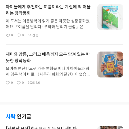
익살과 해학을 현대적인 감각으로 재미있게 풀어낸
아이들에게 추천하는 여름이라는 계절에 딱 어울
작품입니다.아이를 놀래주러 찾아온 일곱 도깨비가
리는 창작동화
오히려 아이에게 “도깨비보다 임금님이 더 무섭다”는
말을 듣게 되면서 이야기가 시작되는데, 이 설정부터
이 도서는 여름방학에 읽기 좋은 따뜻한 성장동화였
무척 재미있습니다. 결국 서로 임금이 되겠다며 다투
어요.『여름을 달리다 : 푸하하 달리기 클럽』은
는 도깨비들의 모습이 무섭기보다는 장난꾸러기 같
『푸하하 달리기 클럽』의 후속 이야기로, 열한 살
0
0
5시간 전
고 귀엽게 느껴져 아이도 무척 재미있어했습니다.특
좋
댓
작
재민이와 친구 태우의 특별한 여름을 담고 있습니다.
아
글
성
히 솥뚜껑, 망태기, 빗자루, 호리병, 벼루처럼 우리 옛
특히 재민이를 괴롭혔던 태우가 재민이에게 달리기
요
일
생활에서 볼 수 있었던 물건들이 도깨비로 등장하는
를 가르쳐 달라고 부탁하면서 두 아이의 관계가 달라
부분이 인상적이었습니다. 책을 읽고 나니 평소 아무
재미와 감동, 그리고 배움까지 모두 담겨 있는 따
져 가는 과정이 흥미로웠어요. 처음에는 불편하고 티
렇지 않게 보던 물건들도 혹시 도깨비가 숨어 있는 것
뜻한 창작동화
격태격하지만 함께 달리고 시간을 보내면서 서로의
은 아닐까 상상하게 되더라고요.청색과 적색 두 가지
모습을 새롭게 알아가는 모습이 인상적이었습니다.
올여름 변산반도로 가족 여행을 떠나며 아이들과 함
색을 중심으로 완성한 그림도 아주 독특합니다. 색은
이 책에서 ‘달리기’는 단순한 운동이 아니라 아이들의
께 읽은 책이 바로 《사투리 회화의 달인》이었습니
단순하지만 그림의 힘이 강하고, 우리 민화 특유의 멋
성장과 마음을 보여주는 소재라는 점도 좋았어요. 힘
다. 여행지에서 여유롭게 읽어서인지 책 속 이야기에
과 익살스러운 표정이 잘 살아 있어 보는 재미가 있습
0
0
2026.8.6
들어도 한 걸음씩 앞으로 나아가는 모습이 친구 관계
좋
댓
작
더욱 몰입할 수 있었고, 아이들도 평소보다 재미있게
니다.무엇보다 좋았던 점은 단순히 재미있는 도깨비
아
글
성
에서 겪는 고민과 상처를 극복하고 조금씩 성장해 가
읽는 모습을 보여 기억에 오래 남는 독서 시간이 되었
요
일
이야기에서 끝나지 않는다는 것입니다. ‘가장 귀한 보
는 아이들의 모습과 잘 닮아 있었습니다.친구 관계,
습니다.처음에는 제목만 보고 제주 사투리를 배우는
물은 무엇일까?’라는 질문을 자연스럽게 던지며 아이
자존감, 용서와 화해처럼 초등학생들이 실제로 고민
유쾌한 이야기라고 생각했는데, 읽을수록 단순히 사
와 자신의 소중한 것에 대해 이야기해 볼 수 있어 독
할 만한 주제도 어렵지 않고 자연스럽게 담겨 있어 아
투리를 배우는 내용이 아니라 서로 다른 환경에서 살
후활동으로도 좋았습니다.무섭기만 한 도깨비가 아
이가 이야기에 몰입하면서 읽을 수 있을 것 같아요.무
아온 가족이 마음을 열고 이해해 가는 따뜻한 성장 이
사락
인기글
닌, 장난스럽고 허술하고 사랑스러운 우리 도깨비를
조건 사이좋게 지내야 한다는 식으로 관계를 이야기
야기라는 점이 인상 깊었습니다.특히 제주 사투리가
만나볼 수 있는 그림책.우리 옛이야기의 해학과 상상
하지 않고, 함께 시간을 보내며 서로를 이해하고 관계
자연스럽게 등장해 아이들이 "이 말은 무슨 뜻일까?"
[서평단 모집] 한권으로 읽는 오디세이아