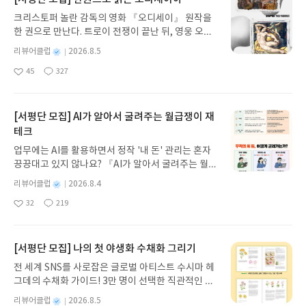
력을 재미있게 경험하고 싶은 아이들에게 추천하고
가 변화하는 과정을 보여준다는 점이 특히 마음에 들
하며 함께 이야기하고 맞혀 보는 과정이 재미있었습
싶은 책입니다.
었습니다.책을 읽고 나서 아이와 ‘친구와 다투었을 때
크리스토퍼 놀란 감독의 영화 『오디세이』 원작을
니다. 사투리를 통해 제주 지역의 문화와 정서를 엿볼
어떻게 하면 좋을까?’, ‘나를 힘들게 했던 친구를 다시
한 권으로 만난다. 트로이 전쟁이 끝난 뒤, 영웅 오디
수 있었고, 지역마다 다른 말이 틀린 것이 아니라 각
이해할 수 있을까?’ 같은 이야기를 나누어 보는 것도
세우스는 고향 이타케로 돌아가기 위해 키클롭스, 마
자의 삶과 역사가 담긴 소중한 언어라는 점도 자연스
별
리뷰어클럽
2026.8.5
좋을 것 같아요.여름이라는 계절감도 잘 느껴지고, 재
녀 키르케, 세이렌의 노래, 포세이돈의 분노를 헤쳐
럽게 배울 수 있었습니다.재혼가정이라는 소재도 아
명
작
45
327
미있는 이야기 속에 우정과 성장에 대한 생각거리까
나간다. 그리스 철학 전공자인 옮긴이가 호메로스의
이들의 눈높이에서 따뜻하게 풀어내어 부담 없이 읽
좋
댓
작
성
지 담겨 있어 여름방학 동안 읽을 초등 창작동화로 추
아
글
성
방대한 24권 서사를 현대적이고 자연스러운 한국어
을 수 있었고, 새로운 가족을 이해하고 받아들이는 과
일
요
일
천하고 싶은 책입니다.아이들에게도 결국 중요한 건
로 풀어내, 고전이 낯선 독자도 이야기의 흐름을 놓치
정이 잔잔한 감동을 전해 주었습니다. 화려한 사건보
가장 빨리 달리는 것이 아니라, 힘들 때도 다시 한 걸
지 않고 끝까지 읽을 수 있다. 3천 년을 이어 온 귀향
[서평단 모집] AI가 알아서 굴려주는 월급쟁이 재
다 인물들의 감정과 변화에 집중한 이야기라 읽고 난
음 내딛는 힘이 아닐까 싶어요.재민이와 태우의 여름
과 모험의 대서사시가 가장 읽기 편한 번역으로 새롭
뒤에도 오래 여운이 남았습니다.아이와 함께 읽으며
테크
을 따라가며 웃고 고민하다 보면 아이의 마음도 한 뼘
게 펼쳐진다.한권으로 읽는 오디세이아글쓴이호메로
가족의 의미, 배려와 소통, 서로를 이해하는 방법에
업무에는 AI를 활용하면서 정작 '내 돈' 관리는 혼자
자라 있을 것 같은 책이었습니다.
스 저/육혜원 역출판사이화북스 예스24 바로가기 닫
대해 많은 이야기를 나눌 수 있었던 것도 이 책의 큰
끙끙대고 있지 않나요? 『AI가 알아서 굴려주는 월급
기모집인원 : 5명신청기간 : 2026.08.05 ~ 2026.08.
장점이었습니다. 국어뿐 아니라 사회 교과와도 연계
쟁이 재테크』는 챗GPT·클로드·제미나이·퍼플렉시
09발표일자 : 2026.08.13리뷰 작성기한 : 도서/상품
별
리뷰어클럽
2026.8.4
해 읽기 좋은 작품이라 초등 중·고학년 친구들에게 특
티를 나만의 재테크 팀으로 만드는 실전 가이드입니
받고 2주 이내 ▶ 주소/연락처 업데이트 : 신청 전 상
명
작
히 추천하고 싶습니다.여행의 추억과 함께 더욱 특별
32
219
다. 재무 진단부터 주식 투자, 부동산, 절세, 자산 관
좋
댓
작
성
품 받으실 주소/연락처를 업데이트 해주세요! (선정
하게 기억되는 책이었습니다. 재미와 감동, 그리고 배
아
글
성
리 자동화 루틴까지, 코딩 없이도 프롬프트 하나로 2
일
후 수정 불가)▶ 서평단 신청 방법 : 기대평 댓글을 작
움까지 모두 담겨 있는 따뜻한 창작동화를 찾고 있다
요
일
0년 차 재무 전문가의 맞춤 조언을 받을 수 있습니다.
성해주세요! 먼저 작성한 리뷰를 올려주시면 당첨확
면 《사투리 회화의 달인》을 꼭 읽어보시길 추천드
좋은 정보를 찾는 시대는 끝났습니다. 이제는 좋은 질
[서평단 모집] 나의 첫 야생화 수채화 그리기
률이 올라갑니다!! ※ 신청 전, 꼭 확인해주세요!- '사
립니다.
문을 던지는 사람이 돈을 법니다. 경제적 자유를 앞당
락' 개설 후, 이 글의 댓글로 신청해주세요.- 기존 YE
전 세계 SNS를 사로잡은 글로벌 아티스트 수시마 헤
기고 싶은 월급쟁이라면, 이 책이 바로 그 시작입니
S블로그는 '사락'으로 개편되어 별도로 개설하지 않
그데의 수채화 가이드! 3만 명이 선택한 직관적인 튜
다.AI가 알아서 굴려주는 월급쟁이 재테크글쓴이김
으셔도 됩니다. ▶ 도서/상품 발송- 도서/상품은 최근
토리얼로 라벤더, 양귀비 등 약 30가지 야생화를 쉽
태형 저출판사한빛미디어 예스24 바로가기 닫기모
별
리뷰어클럽
2026.8.5
배송지가 아닌 회원정보상의 주소/연락처 (클릭 시