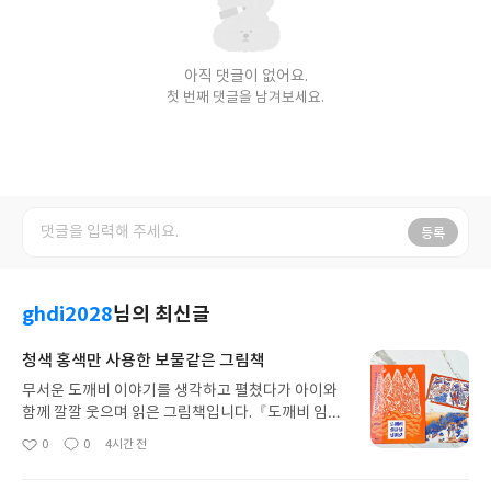
아직 댓글이 없어요.
첫 번째 댓글을 남겨보세요.
등록
ghdi2028
님의 최신글
청색 홍색만 사용한 보물같은 그림책
무서운 도깨비 이야기를 생각하고 펼쳤다가 아이와
함께 깔깔 웃으며 읽은 그림책입니다.『도깨비 임금
님 납시오』는 『호랑이 생일날이렷다』로 대한민
0
0
4시간 전
좋
댓
작
국 그림책상 특별상을 수상한 강혜숙 작가가 선보이
아
글
성
는 K-도깨비 이야기로, 우리 옛이야기 속 도깨비의
요
일