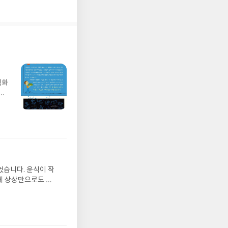
다.
상한
 같
벽화
가
 일
발견
기모
 받고
수정
올라
그는
었습니다. 윤식이 작
 아
게 상상만으로도 더
에서
 풍덩 빠진 차가운
뷰를
 날 (찜통더위 에디
관한
.08.04발표일자 :
리뷰
 주소/연락처를 업데