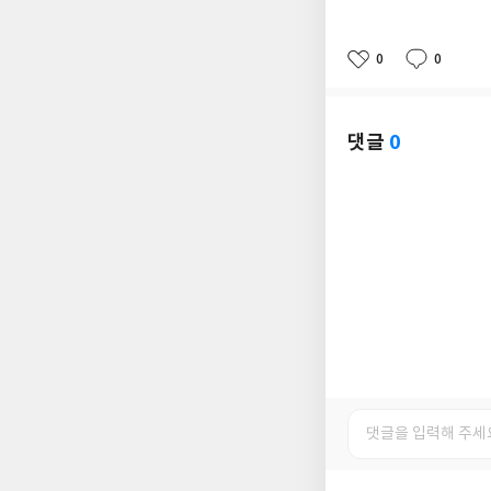
0
0
좋
댓
작
아
글
성
요
일
댓글
0