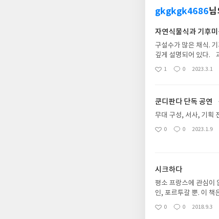
gkgkgk4686
님
자연식물식과 기후미
구설수가 많은 채식. 
깊게 설명되어 있다. 과학적, 통계적으로 채식(그중에서 자연식물식)을 해야하는 이유가 기술되어 있다.
예를 들어 논란이 많은
1
0
2023.3.1
좋
댓
작
파괴하였으나, 생산량 
아
글
성
다. 팜유만큼 올리브유
요
일
에 기름을 먹지 않은 것
쿤디판다 단독 공연 〈TH
무대 구성, 서사, 기획
0
0
2023.1.9
좋
댓
작
아
글
성
요
일
시크하다
평소 프랑스에 관심이 
인, 포르투갈 뿐. 이 
에 관심있는 사람이 읽
0
0
2018.9.3
좋
댓
작
한 사람이 많지 않기 
아
글
성