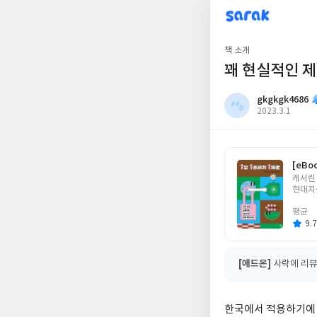
sarak
gkgkgk4686
책 소개
꽤 현실적인 제
gkgkgk4686
작
2023.3.1
성
일
[eBo
글
캐서린
쓴
현대지
이
평균
9.7
[애드온]
사락에 리뷰
한국에서 적용하기에 