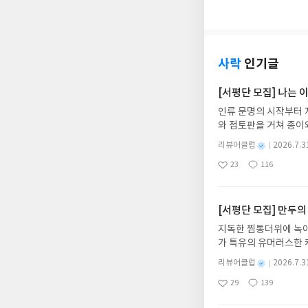
로 성공하려 한다. 여
요
일
이것 때문에 자격지심을
점은 모두 같은 길로 
다.
사락
인기글
[서평단 모집] 나는
인류 문명의 시작부터 
와 점토판을 거쳐 종이
는 그림책입니다. 때로
별
리뷰어클럽
2026.7.3
상에 어떻게 녹아들어 
명
작
23
116
하게 합니다.나는 이
좋
댓
작
성
아
글
성
집인원 : 10명신청기간 : 
일
요
일
2주 이내 ▶ 주소/연락
불가)▶ 서평단 신청 
[서평단 모집] 만두의
갑니다!! ※ 신청 전, 
지독한 찜통더위에 녹아
'사락'으로 개편되어 
가 특유의 유머러스한 
닌 회원정보상의 주소/
위가 싹 가시는 통쾌한
제외되거나 배송에서 누락
별
리뷰어클럽
2026.7.3
냉면 물결 속에서 짜릿
명
작
작성해주셔야 합니다. (
29
139
션)글쓴이윤식이 저출판사소
좋
댓
작
성
리뷰 작성 시 이후 선
아
글
성
2026.08.06리뷰 작
일
를 권장합니다.
요
일