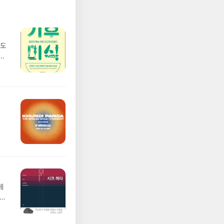
심도
림을
요하
기
페
랑스
성공
공부