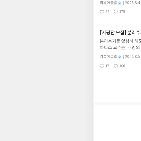
다. 재무 진단부터 주식
스트가 아닌 '리뷰'로 
별
리뷰어클럽
2026.8.4
차 재무 전문가의 맞춤
명
작
서 제외될 수 있습니다
28
175
던지는 사람이 돈을 법
좋
댓
작
성
아
글
성
알아서 굴려주는 월급쟁
일
요
일
신청기간 : 2026.08.0
주소/연락처 업데이트 :
[서평단 모집] 분리
평단 신청 방법 : 기
분리수거를 열심히 해도
신청 전, 꼭 확인해주세요
아티스 교수는 '개인의
개편되어 별도로 개설하
소비라는 서사가 기후 
보상의 주소/연락처 (
별
리뷰어클럽
2026.8.5
온 역설을 날카롭게 파
명
작
나 배송에서 누락될 수 
17
106
변화로 이끄는 도약대로
좋
댓
작
성
셔야 합니다. (포스트가
아
글
성
는 길을 제시합니다.분
일
시 이후 선정에서 제외
요
일
판사황소걸음 예스24 바로가
니다.
08.13리뷰 작성기한 
처를 업데이트 해주세요!
한 리뷰를 올려주시면 당
로 신청해주세요.- 기존
품 발송- 도서/상품은 
주소/연락처에 문제가 
작성- 도서/상품을 받고
작성, 불성실한 리뷰, 
개인의 감상이 포함된 