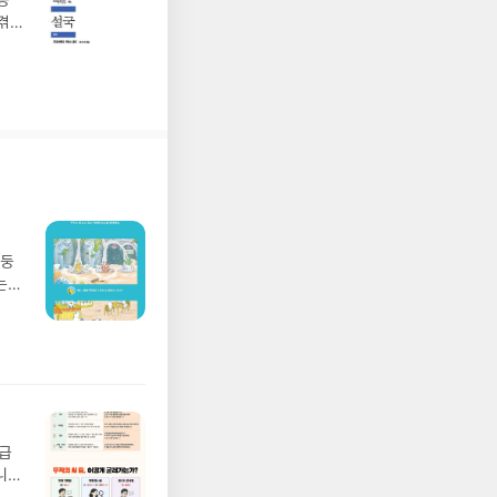
동
겪
망둥
는
져
02
 업
 :
 확인
도로
연락
월급
누락
니
(포