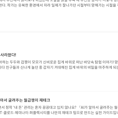
께서 추천해서 읽어보게 되었는데 소설을 읽을 수록 왜 주인공 남자가 저렇게 행
한다. 작가는 유복한 환경에서 자라 일제가 잘나가던 시절부터 망해가는 시절을 
허무함을 글에 묻어 나오는 거 같다.
 사라졌다!
아하는 두두와 겁쟁이 모모가 신비로운 집게 바위로 떠난 바닷속 탐험 이야기! 
은 바다 친구들과 신나게 놀던 중 갑자기 거대해진 집게 바위의 비밀을 마주하게 되
 일이 벌어진 걸까요? 상상력을 자극하는 환상적인 해양 모험 동화 속으로 풍덩 빠
!글쓴이서휘 글출판사풀빛 예스24 바로가기 닫기모집인원 : 20명신청기간 : 2
08.07발표일자 : 2026.08.13리뷰 작성기한 : 도서/상품 받고 2주 이내 ▶ 주소/연락처
 받으실 주소/연락처를 업데이트 해주세요! (선정 후 수정 불가)▶ 서평단 신청 방법
세요! 먼저 작성한 리뷰를 올려주시면 당첨확률이 올라갑니다!! ※ 신청 전, 꼭
설 후, 이 글의 댓글로 신청해주세요.- 기존 YES블로그는 '사락'으로 개편되어 별
 알아서 굴려주는 월급쟁이 재테크
다. ▶ 도서/상품 발송- 도서/상품은 최근 배송지가 아닌 회원정보상의 주소/
서 정작 '내 돈' 관리는 혼자 끙끙대고 있지 않나요? 『AI가 알아서 굴려주는 
능)로 발송됩니다.- 주소/연락처에 문제가 있을 시 선정에서 제외되거나 배송에서 
T·클로드·제미나이·퍼플렉시티를 나만의 재테크 팀으로 만드는 실전 가이드입
불가). ▶ 리뷰 작성- 도서/상품을 받고 2주 이내 리뷰를 작성해주셔야 합니다. 