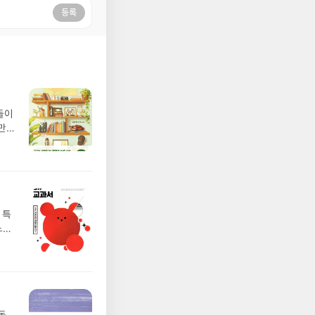
등록
들이
만
 특
느정