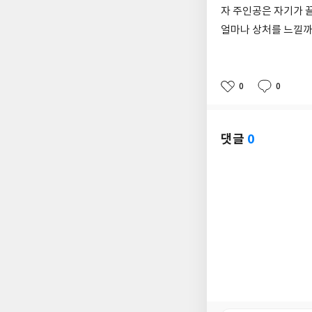
자 주인공은 자기가 
얼마나 상처를 느낄까
0
0
좋
댓
작
아
글
성
요
일
댓글
0