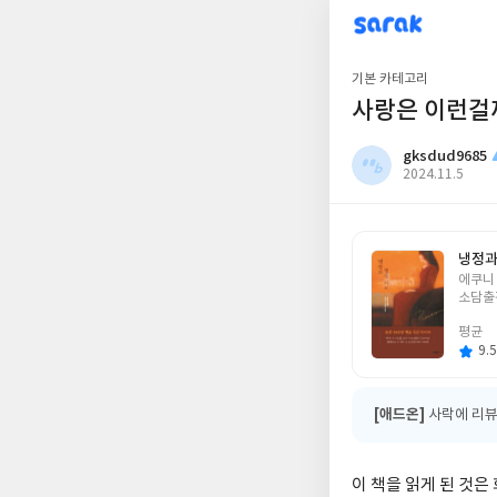
sarak
gksdud9685
기본 카테고리
사랑은 이런걸
gksdud9685
작
2024.11.5
성
일
냉정과 
글
에쿠니
쓴
소담출
이
평균
9.5
[애드온]
사락에 리뷰
이 책을 읽게 된 것은