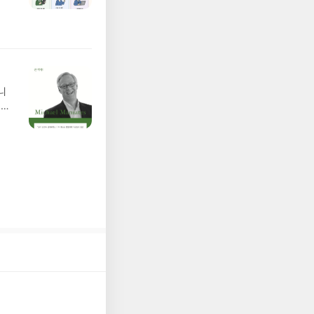
20년
정에
문을
I가
5명
 ▶
 서
 ※
니
로
환경
정
바꿔
되거
대한
해주
아가
 작성
역출
장합
26.
연락
 작성
 댓글
/상
.-
뷰
 미
럽은