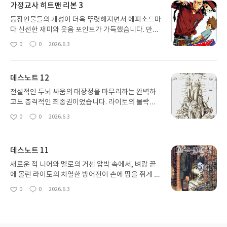
가정교사 히트맨 리본 3
등장인물들의 개성이 더욱 뚜렷해지면서 에피소드마
다 신선한 재미와 웃음 포인트가 가득했습니다. 만화
특유의 밝고 경쾌한 에너지가 읽는 내내 기분을 좋게
0
0
2026.6.3
좋
댓
작
만들어 주네요. 부담 없이 즐길 수 있는 소년 만화의
아
글
성
정석 같은 매력을 보여준 권으로 기분 좋게 추천합니
요
일
다.
데스노트 12
전설적인 두뇌 싸움의 대장정을 마무리하는 완벽하
고도 충격적인 최종권이었습니다. 라이토의 몰락과
신세계의 결말이 강렬한 필력과 연출을 통해 처절하
0
0
2026.6.3
좋
댓
작
게 그려졌네요. 첫 권부터 마지막 권까지 긴장감을 잃
아
글
성
지 않고 완벽한 기승전결을 보여준, 만화 역사에 길이
요
일
남을 진정한 명작입니다. 추천합니다.
데스노트 11
새로운 적 니어와 멜로의 거센 압박 속에서, 벼랑 끝
에 몰린 라이토의 치열한 방어전이 손에 땀을 쥐게 만
듭니다. 완결을 향해 달려가는 만큼 심리전의 밀도가
0
0
2026.6.3
좋
댓
작
엄청나고, 텍스트 하나하나가 주는 긴장감이 대단하
아
글
성
네요. 한 치 앞도 예측할 수 없는 전개에 눈을 뗄 수 없
요
일
었습니다.