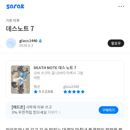
sarak
glass2440
저
기본 리뷰
장
데스노트 7
glass2440
팔로우
작
2026.6.3
성
일
DEATH NOTE 데스 노트 7
글
오바 츠구미 글/오바타 타케시 그림
쓴
대원
이
평균
glass2440
9.3 (184)
[애드온]
사락에 리뷰 쓰고
구매하기
3% 무한적립 받으세요
더보기