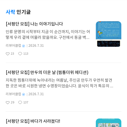
사락
인기글
[서평단 모집] 나는 이야기입니다
인류 문명의 시작부터 지금 이 순간까지, 이야기는 어
떻게 우리 곁에 머물러 왔을까요. 구전에서 동굴 벽화
와 점토판을 거쳐 종이와 책으로, 그리고 오늘날 수천
별
리뷰어클럽
2026.7.31
권의 인쇄본으로 이어지는 이야기의 여정을 따라가
명
작
23
113
는 그림책입니다. 때로는 즐거움을, 때로는 위로를,
좋
댓
작
성
아
글
성
때로는 두려움의 대상이 되기도 했던 이야기가 우리
일
요
일
일상에 어떻게 녹아들어 있는지 되짚어보며 이야기
가 지닌 본질적 가치와 이야기를 누리는 기쁨을 다시
[서평단 모집] 만두의 더운 날 (찜통더위 에디션)
발견하게 합니다.나는 이야기입니다글쓴이댄 야카리
지독한 찜통더위에 녹아내리는 여름날, 주인공 만두가 우연히 발견
노 글/유수현 역출판사소원나무 예스24 바로가기 닫
한 곳은 바로 시원한 냉면 수영장이었습니다. 윤식이 작가 특유의 유
기모집인원 : 10명신청기간 : 2026.07.31 ~ 2026.0
머러스한 캐릭터와 밝은 색감으로 그려낸 이 국내 창작 그림책은 무
8.04발표일자 : 2026.08.06리뷰 작성기한 : 도서/상
별
리뷰어클럽
2026.7.31
더위에 지친 독자들에게 상상만으로도 더위가 싹 가시는 통쾌한 탈출
명
작
품 받고 2주 이내 ▶ 주소/연락처 업데이트 : 신청 전
29
137
구를 선사합니다. 소원나무 베스트셀러 시리즈의 세 번째 이야기로,
좋
댓
작
성
상품 받으실 주소/연락처를 업데이트 해주세요! (선
아
글
성
만두가 풍덩 빠진 차가운 냉면 물결 속에서 짜릿한 여름 해방감을 만
일
정 후 수정 불가)▶ 서평단 신청 방법 : 기대평 댓글을
요
일
끽하는 모습이 마음속까지 시원하게 파고듭니다.만두의 더운 날 (찜
작성해주세요! 먼저 작성한 리뷰를 올려주시면 당첨
통더위 에디션)글쓴이윤식이 저출판사소원나무 예스24 바로가기 닫
[서평단 모집] 바다가 사라졌다!
확률이 올라갑니다!! ※ 신청 전, 꼭 확인해주세요!-
기모집인원 : 5명신청기간 : 2026.07.31 ~ 2026.08.04발표일자 : 20