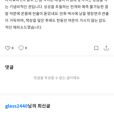
라이토와 L의 길고 긴 숨 막히는 대결이 마침내 충격적인 정점을 찍
는 기념비적인 권입니다. 상상을 초월하는 전개와 예측 불가능한 결
말 덕분에 온몸에 전율이 돋았네요. 만화 역사에 남을 명장면과 연출
이 가득하여, 책장을 덮은 후에도 한동안 여운이 가시지 않는 압도
적인 에피소드였습니다.
0
0
좋
댓
작
아
글
성
요
일
댓글
댓글을 작성할 수 없는 글이에요.
glass2440
님의 최신글