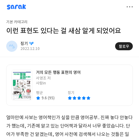
sarak
징기
저
기본 카테고리
장
이런 표현도 있다는 걸 새삼 알게 되었어요
징기
팔로우
작
2022.12.10
성
일
거의 모든 행동 표현의 영어
글
서영조 저
쓴
사람in
이
평균
징기
9.6 (95)
얼마만에 사보는 영어책인가 싶을 만큼 영어공부.. 진짜 놓다 안놓다
가 했는데, 기존에 알고 있는 단어책과 달라서 너무 좋았습니다. 단
어가 부족한 건 알겠는데, 영어 사전에 검색해서 나오는 것들은 일