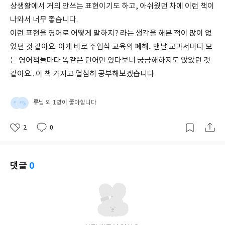
상생활에서 거의 안쓰는 표현이기도 하고, 아쉬웠던 차에 이런 책이
나와서 너무 좋습니다.
이런 표현을 영어로 어떻게 말하지? 라는 생각을 해본 적이 많이 없
었던 것 같아요. 이게 바로 주입식 교육의 폐해.. 맨날 교과서마다 모
든 영어책들마다 똑같은 단어만 있다보니 궁금해하지도 않았던 것
같아요.. 이 책 가지고 열심히 공부해보겠습니다
류
1명이
님 외
좋아합니다
2
0
좋
댓
작
아
글
성
요
일
댓글
0