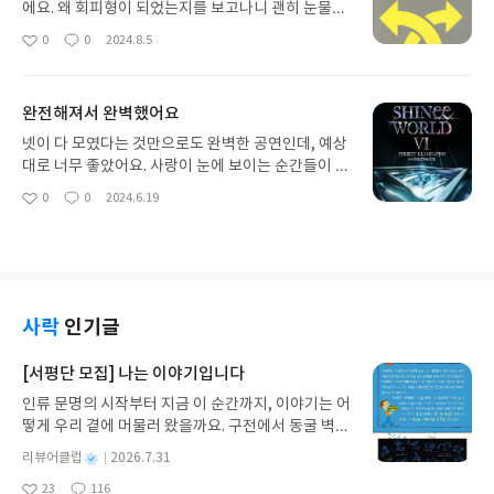
에요. 왜 회피형이 되었는지를 보고나니 괜히 눈물이
나더라고요. 어떻게 극복하는 지 등 자세하게 설명되
0
0
2024.8.5
좋
댓
작
어 있어 좋았습니다. 성격장애도 여러가지 있다는 걸
아
글
성
처음 알게 되었어요. 잘 읽었습니다
요
일
완전해져서 완벽했어요
넷이 다 모였다는 것만으로도 완벽한 공연인데, 예상
대로 너무 좋았어요. 사랑이 눈에 보이는 순간들이 많
아 오랜 팬으로서 그저 행복하기만 했습니다. 앞으로
0
0
2024.6.19
좋
댓
작
도 찬란하고 빛날 샤이니를 계속 응원하고, 응원할 수
아
글
성
있겠다는 다짐과 확신을 여러번 하고 돌아왔어요. 항
요
일
상 응원해! 샤이니 건강하고 진기야 돌아와줘서 감사
해!
사락
인기글
[서평단 모집] 나는 이야기입니다
인류 문명의 시작부터 지금 이 순간까지, 이야기는 어
떻게 우리 곁에 머물러 왔을까요. 구전에서 동굴 벽화
와 점토판을 거쳐 종이와 책으로, 그리고 오늘날 수천
별
리뷰어클럽
2026.7.31
권의 인쇄본으로 이어지는 이야기의 여정을 따라가
명
작
23
116
는 그림책입니다. 때로는 즐거움을, 때로는 위로를,