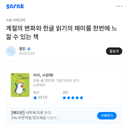
sarak
셀린
저
기본 카테고리
장
계절의 변화와 한글 읽기의 재미를 한번에 느
낄 수 있는 책
셀린
팔로우
작
2025.9.18
성
일
아이, 시원해!
글
김들 글/정원재 그림/이상교 감수
쓴
노란돼지
이
평균
셀린
10 (7)
[애드온]
사락에 리뷰 쓰고
구매하기
3% 무한적립 받으세요
더보기