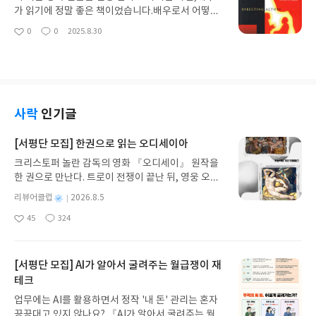
보는 책이에요.그래서 저는 주변인에게 선물 할 책을
가 읽기에 정말 좋은 책이었습니다.배우로서 어떻게
을 찾고 있다면 이 책을 추천 합니다🧡
연기를 해 나가야 할지 감독해드릭 팅이 와닿지 않을
0
0
2025.8.30
좋
댓
작
때 꼭 이 책을 기억하세요.내가 어떤 연기를 해 나가
아
글
성
야 될지 모른채 길을 잃었다고 생각이 들면 읽어보세
요
일
요.이 책은 훌륭한 지도자로써 긿을은 배우를 이끌어
줍니다.
사락
인기글
[서평단 모집] 한권으로 읽는 오디세이아
크리스토퍼 놀란 감독의 영화 『오디세이』 원작을
한 권으로 만난다. 트로이 전쟁이 끝난 뒤, 영웅 오디
세우스는 고향 이타케로 돌아가기 위해 키클롭스, 마
별
리뷰어클럽
2026.8.5
녀 키르케, 세이렌의 노래, 포세이돈의 분노를 헤쳐
명
작
45
324
나간다. 그리스 철학 전공자인 옮긴이가 호메로스의
좋
댓
작
성
아
글
성
방대한 24권 서사를 현대적이고 자연스러운 한국어
일
요
일
로 풀어내, 고전이 낯선 독자도 이야기의 흐름을 놓치
지 않고 끝까지 읽을 수 있다. 3천 년을 이어 온 귀향
[서평단 모집] AI가 알아서 굴려주는 월급쟁이 재
과 모험의 대서사시가 가장 읽기 편한 번역으로 새롭
테크
게 펼쳐진다.한권으로 읽는 오디세이아글쓴이호메로
업무에는 AI를 활용하면서 정작 '내 돈' 관리는 혼자
스 저/육혜원 역출판사이화북스 예스24 바로가기 닫
끙끙대고 있지 않나요? 『AI가 알아서 굴려주는 월급