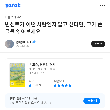
sarak
gogori111
저
기본 카테고리
장
빈센트가 어떤 사람인지 알고 싶다면, 그가 쓴
글을 읽어보세요
gogori111
팔로우
작
2025.8.30
성
일
반 고흐, 영혼의 편지
글
빈센트 빌럼 반 고흐 저
쓴
위즈덤하우스
이
평균
gogori111
9 (82)
[애드온]
사락에 리뷰 쓰고
구매하기
3% 무한적립 받으세요
더보기