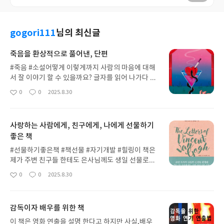
gogori111
님의 최신글
죽음을 환상적으로 풀어낸, 단편
#죽음 #소설어떻게 이렇게까지 사람의 마음에 대해
서 잘 이야기 할 수 있을까요? 글자를 읽어 나가다 보
면 그 마음이 내 마음이 된 듯한 기분이 듭니다.표지
0
0
2025.8.30
좋
댓
작
를 보고 로맨스 소설인 줄 알고 읽었던 책인데 4개 단
아
글
성
편으로, 이야기를 잘 구성 해 낸 책이에요.사실 단편
요
일
집을 그렇게 좋아하진 않는데, 이 책은...정말 군더더
사랑하는 사람에게, 친구에게, 나에게 선물하기
기 없이 깔끔하게 단편 으로써의 매력을 딱 보여줍니
좋은 책
다. 시간이 없을 때 봐도 많을 때 봐도 많은 생각과 사
념을 하게 만드는 정말 좋은 책이었습니다.
#선물하기좋은책 #책선물 #자기개발 #힐링이 책은
제가 주변 친구들 한테도 은사님께도 생일 선물로많
이 선물한 책인데요,사실 책을 구매 하지 않게 되는
0
0
2025.8.30
좋
댓
작
이유는 다시 보지않아서, 굳이 소장 할 이유가 없어
아
글
성
서일 때도 많은데 이 책은 두고두고 생각나는 구절들
요
일
도 있고 그냥 문득 마음이 지쳤을 때 책을 펴 보면 가
감독이자 배우를 위한 책
슴 속 한 켠으로 따스한 봄바람이 불어 들어오는 기분
을 느낄 만큼 책장 속에서 계속 일년에 한두번은 꺼내
이 책은 영화 연출을 설명 한다고 하지만 사실,배우