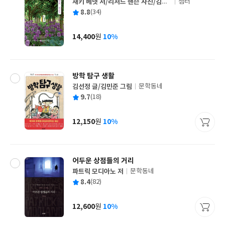
재키 베넷 저/리처드 핸슨 사진/김명
샘터
글
신 역
평
8.8
(34)
쓴
출
균
이
판
사
14,400
10%
원
가
격
방학 탐구 생활
김선정 글/김민준 그림
문학동네
글
평
9.7
(18)
쓴
출
균
이
판
사
12,150
10%
원
가
격
어두운 상점들의 거리
파트릭 모디아노 저
문학동네
글
평
8.4
(82)
쓴
출
균
이
판
사
12,600
10%
원
가
격