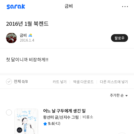
sarak
금비
저
2016년 1월 북켄드
장
금비
팔로우
작
2016.1.4
성
일
첫 달이니까 비장하게!!
전체 0/8
카트 넣기
엑셀 다운로드
다른 리스트에 넣기
추가한 순
어느 날 구두에게 생긴 일
황선미 글/신지수 그림
비룡소
글
평
9.6
(42)
쓴
출
균
이
판