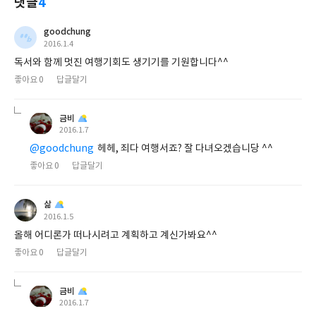
댓글
4
goodchung
작
2016.1.4
성
독서와 함께 멋진 여행기회도 생기기를 기원합니다^^
일
좋아요
0
답글달기
금비
작
2016.1.7
성
@goodchung
헤헤, 죄다 여행서죠? 잘 다녀오겠습니당 ^^
일
좋아요
0
답글달기
삶
작
2016.1.5
성
올해 어디론가 떠나시려고 계획하고 계신가봐요^^
일
좋아요
0
답글달기
금비
작
2016.1.7
성