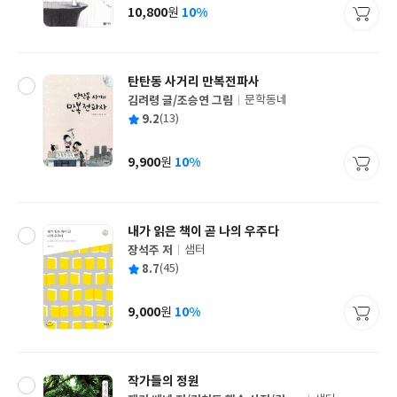
사
10,800
10%
원
가
격
탄탄동 사거리 만복전파사
김려령 글/조승연 그림
문학동네
글
평
9.2
(13)
쓴
출
균
이
판
사
9,900
10%
원
가
격
내가 읽은 책이 곧 나의 우주다
장석주 저
샘터
글
평
8.7
(45)
쓴
출
균
이
판
사
9,000
10%
원
가
격
작가들의 정원