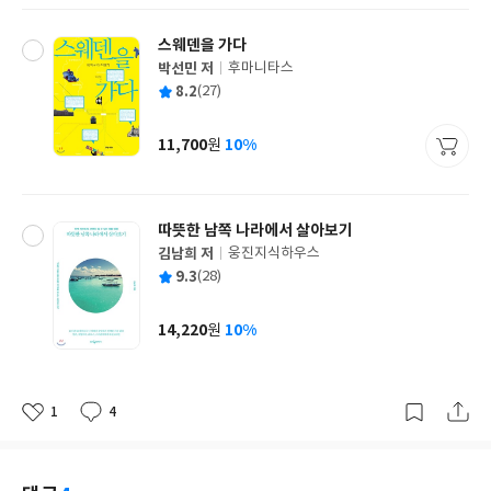
스웨덴을 가다
박선민 저
후마니타스
글
평
8.2
(27)
쓴
출
균
이
판
사
11,700
10%
원
가
격
따뜻한 남쪽 나라에서 살아보기
김남희 저
웅진지식하우스
글
평
9.3
(28)
쓴
출
균
이
판
사
14,220
10%
원
가
격
1
4
좋
댓
작
아
글
성
요
일