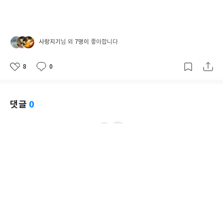
사랑지기
7명이
님 외
좋아합니다
8
0
좋
댓
작
아
글
성
요
일
댓글
0
아직 댓글이 없어요.
첫 번째 댓글을 남겨보세요.