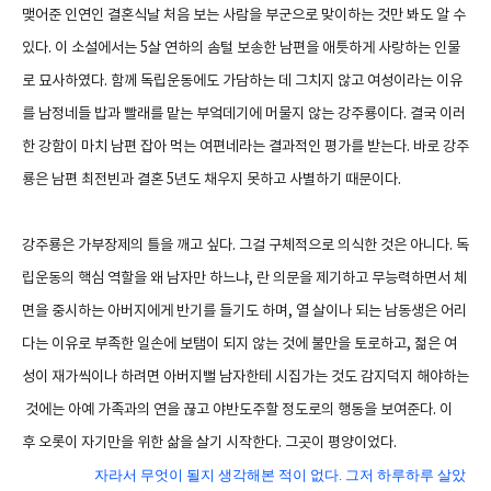
맺어준 인연인 결혼식날 처음 보는 사람을 부군으로 맞이하는 것만 봐도 알 수
있다. 이 소설에서는 5살 연하의 솜털 보송한 남편을 애틋하게 사랑하는 인물
로 묘사하였다. 함께 독립운동에도 가담하는 데 그치지 않고 여성이라는 이유
를 남정네들 밥과 빨래를 맡는 부엌데기에 머물지 않는 강주룡이다. 결국 이러
한 강함이 마치 남편 잡아 먹는 여편네라는 결과적인 평가를 받는다. 바로 강주
룡은 남편 최전빈과 결혼 5년도 채우지 못하고 사별하기 때문이다.
강주룡은 가부장제의 틀을 깨고 싶다. 그걸 구체적으로 의식한 것은 아니다. 독
립운동의 핵심 역할을 왜 남자만 하느냐, 란 의문을 제기하고 무능력하면서 체
면을 중시하는 아버지에게 반기를 들기도 하며, 열 살이나 되는 남동생은 어리
다는 이유로 부족한 일손에 보탬이 되지 않는 것에 불만을 토로하고, 젊은 여
성이 재가씩이나 하려면 아버지뻘 남자한테 시집가는 것도 감지덕지 해야하는
것에는 아예 가족과의 연을 끊고 야반도주할 정도로의 행동을 보여준다. 이
후 오롯이 자기만을 위한 삶을 살기 시작한다. 그곳이 평양이었다.
자라서 무엇이 될지 생각해본 적이 없다. 그저 하루하루 살았