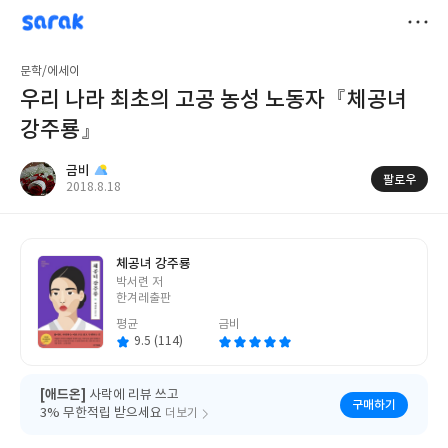
sarak
금비
저
문학/에세이
장
우리 나라 최초의 고공 농성 노동자『체공녀
강주룡』
금비
팔로우
작
2018.8.18
성
일
체공녀 강주룡
글
박서련 저
쓴
한겨레출판
이
평균
금비
9.5 (114)
[애드온]
사락에 리뷰 쓰고
구매하기
3% 무한적립 받으세요
더보기