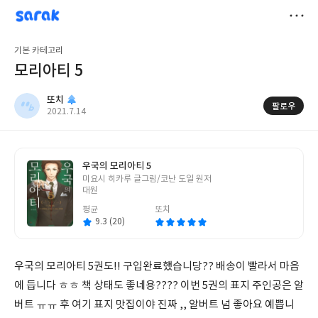
sarak
또치
저
기본 카테고리
장
모리아티 5
또치
팔로우
작
2021.7.14
성
일
우국의 모리아티 5
글
미요시 히카루 글그림/코난 도일 원저
쓴
대원
이
평균
또치
9.3 (20)
우국의 모리아티 5권도!! 구입완료했습니당?? 배송이 빨라서 마음
에 듭니다 ㅎㅎ 책 상태도 좋네용???? 이번 5권의 표지 주인공은 알
버트 ㅠㅠ 후 여기 표지 맛집이야 진짜 ,, 알버트 넘 좋아요 예쁩니