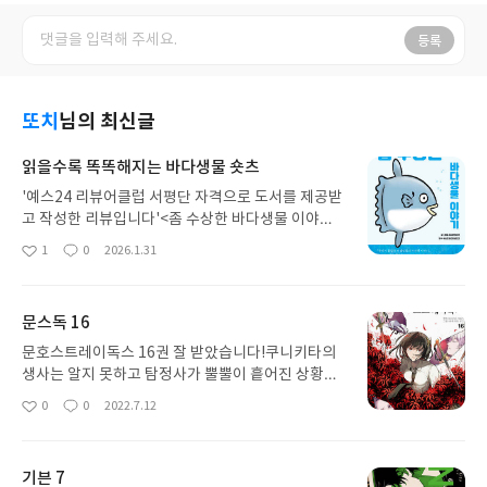
등록
또치
님의 최신글
읽을수록 똑똑해지는 바다생물 숏츠
'예스24 리뷰어클럽 서평단 자격으로 도서를 제공받
고 작성한 리뷰입니다'<좀 수상한 바다생물 이야기>
에서는 21마리의 바다생물들을 한 마리당 약 3장의
1
0
2026.1.31
좋
댓
작
분량으로 소개하고 있습니다.호흡이 빠르고 전문적
아
글
성
인 지식이 비교적 부족한 편이지만, 사람들이 궁금해
요
일
하거나 생각해보지 못한 소재(예를 들면 농사짓는 물
문스독 16
고기)를 도입부로 하여 호기심을 자극하고, 궁금증을
해결하는 과정을 만화로 표현하여 좀 더 쉽고 재밌게
문호스트레이독스 16권 잘 받았습니다!쿠니키타의
배울 수 있었습니다.이러한 이유로 나이에 상관없이
생사는 알지 못하고 탐정사가 뿔뿔이 흩어진 상황에
바다생물에 입문하는 책으로는 더할 나위없이 좋았
서 이번 16권은 요사노 아키코의 과거 서사가 메인스
0
0
2022.7.12
좋
댓
작
고,책의 진행 방식이 개인적으로는 유튜브 숏츠를 보
토리가 아닐까 싶네요 그리고 그 당시에도 정말 따뜻
아
글
성
는 것 같아 심심할 때 한 번씩 꺼내읽기 좋은 책인 것
한 란포와 사장님.. 너무 좋은 사람입니다ㅠㅠ(저도
요
일
같습니다.이 책의 목차를 읽으면서 흥미가 조금이라
들어가고 싶어요??) 이번에도 너무 재밌게 읽었습니
기븐 7
도 생겼다면, 누구나 재밌게 볼 수 있을 것 같습니다.
다!!다음편도 바로 사서 읽어야겠어요 감사합니다