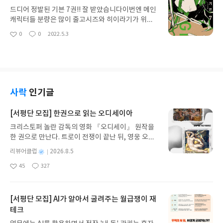
#리뷰어클럽리뷰
드디어 정발된 기븐 7권!! 잘 받았습니다이번엔 메인
캐릭터들 분량은 많이 줄고시즈와 히이라기가 위주
인 스토리네요 계속 기다린 둘 이야기 드디어 풀어주
0
0
2022.5.3
좋
댓
작
는군요ㅜㅜ둘도 너무 좋지만 우에노야마와 셋의 케
아
글
성
미도 꽤 재밌게 봤습니다ㅋㅋㅋㅋ 앞으로도 기대되
요
일
는군요근데 살짝 가독성이 떨어진 느낌이라 여러번
읽긴 했지만..그래도 잘 봤습니다! 다음 권도 빨리 보
고싶네요!
사락
인기글
[서평단 모집] 한권으로 읽는 오디세이아
크리스토퍼 놀란 감독의 영화 『오디세이』 원작을
한 권으로 만난다. 트로이 전쟁이 끝난 뒤, 영웅 오디
세우스는 고향 이타케로 돌아가기 위해 키클롭스, 마
별
리뷰어클럽
2026.8.5
녀 키르케, 세이렌의 노래, 포세이돈의 분노를 헤쳐
명
작
45
327
나간다. 그리스 철학 전공자인 옮긴이가 호메로스의
좋
댓
작
성
아
글
성
방대한 24권 서사를 현대적이고 자연스러운 한국어
일
요
일
로 풀어내, 고전이 낯선 독자도 이야기의 흐름을 놓치
지 않고 끝까지 읽을 수 있다. 3천 년을 이어 온 귀향
[서평단 모집] AI가 알아서 굴려주는 월급쟁이 재
과 모험의 대서사시가 가장 읽기 편한 번역으로 새롭
테크
게 펼쳐진다.한권으로 읽는 오디세이아글쓴이호메로