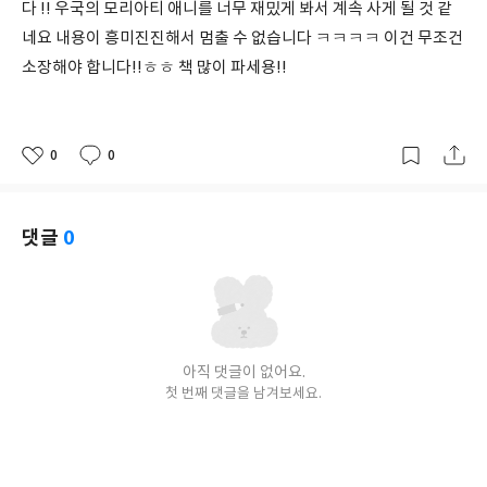
다 !! 우국의 모리아티 애니를 너무 재밌게 봐서 계속 사게 될 것 같
네요 내용이 흥미진진해서 멈출 수 없습니다 ㅋㅋㅋㅋ 이건 무조건
소장해야 합니다!!ㅎㅎ 책 많이 파세용!!
0
0
좋
댓
작
아
글
성
요
일
댓글
0
아직 댓글이 없어요.
첫 번째 댓글을 남겨보세요.