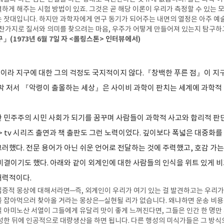
하게 해주는 시험 방법이 있죠. 그것은 곧 해당 이론이 우리가 측정할 수 있는 
 잣대입니다. 하지만 과학자에게 연구 동기가 되어주는 내면의 열정은 아주 예
마찬가지로 질서와 의미를 찾으려는 마음, 우주가 어떻게 만들어져 있는지 탐구하
」(1973년 6월 7일 자 <롤링스톤> 인터뷰에서)
이라 지구에 대한 그의 걱정도 국지적이지 않다.『창백한 푸른 점』이 지
막 저서 『악령이 출몰하는 세상』은 사이비 과학이 판치는 세계에 과학적
한 민주주의 시민 사회가 되기를 꿈꾸며 사람들이 과학적 사고와 합리적 판단
 tv 시리즈 출연과 책 출판도 그런 노력이었다. 깊이보다 폭넓은 대중화를
그러했다. 전문 용어가 아닌 쉬운 언어로 전달하는 것에 주력했고, 호감 가
 비결이기도 했다. 아래와 같이
외계인에 대한 사람들의 인식을 위트 있게 
매력적이다.
집증적 몽상에 대해서라면─즉, 외계인이 우리가 여기 있는 걸 발견하고는 우리가
 잡아먹으러 찾아올 거라는 몽상은─실현될 리가 없습니다. 왜냐하면 운송 비용
 아미노산 서열이 그들에게 유달리 맛이 좋게 느껴진다면, 그들은 인간 한 명만
성한 뒤에 인공적으로 대량생산을 하면 됩니다. 다른 행성의 미식가들은 그 방