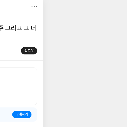
저
장
주 그리고 그 너
팔로우
구매하기