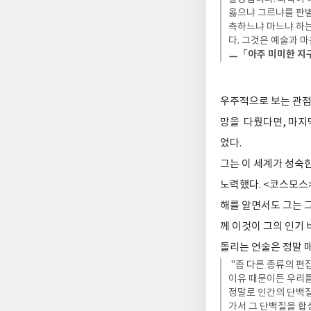
옳으냐 그르냐를 판별
측하느냐 마느냐 하는
다. 그것은 예술과 
ㅡ「아주 미미한 지구
우주적으로 보는 관점
망을 다뤘다면, 마지
었다.
그는 이 세계가 성숙
노력했다. <코스모스>
해를 알면서도 그는 
께 이것이 그의 인기
돌리는 언술은 정말 
"좀 다른 종류의 편
이유 때문이든 우리를
정말로 인간의 단백질
가서 그 단백질을 합