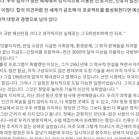
다. 우주 탐사가 냉전 체제에서 정치적으로 이용된 건 맞지만, 인류의 발전
 이뤘다. 칼의 의견처럼 전 세계가 공조해 이 프로젝트를 활성화한다면 예
가적 대항과 경쟁으로 남아 있다.
산이 국방 예산만큼 크다고 생각하지만 실제로는 그 5퍼센트밖에 안 되죠."
 덧붙이자면, 만일 수많은 시급한 사회문제, 환경문제, 그 밖의 문제들을 처리할
 끝난 지금도─간접비를 포함하여─연간 3000억 달러 이상을 지출하는 국방
점입니다."
폴로 프로그램이 특별했던 이유는, 그가 1961년에 그 역사적 연설을 하면서 아
되지도 않은 합금, 아직 구상되지도 않은 랑데부와 도킹 기술을 써서 아직 아무도 
나 그걸 1960년대 말까지 해내겠다고 말했다는 것입니다. 선언 시점에는 미국
말입니다. 그러나 그 일정은 정치적으로 도달 가능한 일정이었습니다. 그리고 
다는 것입니다. 그것은 정말로 놀라운 기술적·인간적 성취였습니다."
렬히 지지하고, 지난 35년 동안 로봇 탐사에 관여해왔습니다. 우리가 과학을 하
, 인간의 목숨을 걸지 않아도 되고, 더 위험한 곳에도 갈 수 있고, 기타 등등 장점
현실에서 유인 우주 비행을 지지하는 정당한 근거는 그보다 훨씬 더 폭넓은 정
전 그런 근거가 세 가지 있다고 봅니다. 첫째는 감정적인 것인데─많은 사람이 이
니다─바로 우리가 방랑자에서, 수렵 채집인에서 유래했다는 점입니다. 인류는 
고정된 주거지가 없는 상태로 살았습니다. 아주 오래 그렇게 지내다가 최근에야 
구에 대한 탐험은 모두 끝났기 때문에 우리는 일시적으로 정주하는 상태가 되었습