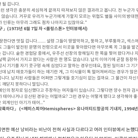
 될 겁니다.
 그런 생각은 충분히 세심하게 끝까지 따져보지 않은 결과라고 봅니다. 전 누군가
않습니다. 거꾸로 우리가 누군가에게 가할지 모르는 위협도 별들 사이의 방대한
가 인류는 아무리 그래도 점차 나아지고 있잖아요."
」(1973년 6월 7일 자 <롤링스톤> 인터뷰에서)
문한다면 멋질 겁니다……. 설령 그들이 땅딸막하고, 뚱하고, 부루퉁하고, 섹스
도 그들이 발전된 문명의 전령으로서 이곳을 찾아왔다면 아무쪼록 꼭 그들을 발
 겁니다. 숱한 경험담 중에서, 우주선 선장의 항해일지 한 쪽을 찢어 왔다거나 
살짝 긁어서 가지고 왔다는 사람은 한 명도 없습니다. 납치 이야기에 곧잘 등장하
감시 기기를 자기 콧구멍 속에 심었다고 말하는 경우인데요, 잘된 일이죠! 그 기
런데 납치 애호가들이 하는 얘기란 게, 그 이식물이 톡 떨어져버리는 경우가 많
니다. 납치된 사람들은 어쩌면 그렇게들 호기심이 없는 걸까요. 그 물건이 자신
 깨닫지 못하다니 말입니다.
계인의 정자로 임신했다고 주장하는 여자들이 있습니다. 그렇다면 양수 천자 검사
 태어나거나 유산된 경우는 어떨까요? 그런 경우는 어떻게 됐다고 생각해야 좋
외계인인 아기가 태어..."
륙하다」 (<헤미스피어Hemispheres> 유나이티드항공의 기내지, 1994년 
외면한 예산 낭비라는 비난이 전혀 사실과 다르다고 여러 인터뷰에서 논했다.