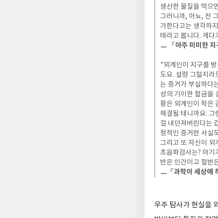
생산한 물질을 먹으면
그러니까, 아뇨, 전
가한다고는 생각하지 
태라고 봅니다. 게다
ㅡ 「아주 미미한 지구
"외계인이 지구를 방
도요. 설령 그럴지라
는 증거가 부실하다는
성의 기이한 합금을 
황은 외계인이 작은 
해결될 테니까요. 그
걸 내던져버린다는 겁
정적인 증거란 사실도
그리고 또 자신이 외
초음파검사는? 아기가
반은 인간이고 절반은 
ㅡ「과학이 세상에 착
우주 탐사가 현실을 