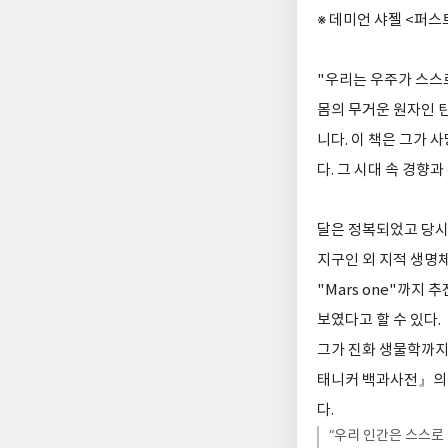
※ 데미언 샤젤 <퍼스
"우리는 우주가 스스로
몸의 무거운 원자인 
니다. 이 책은 그가 
다. 그 시대 속 경향
달은 정복되었고 당시
지구인 외 지적 생명
"Mars one"까지
보였다고 할 수 있다.
그가 진화 생물학까지
태니커 백과사전』의 
다.
“우리 인간은 스스로