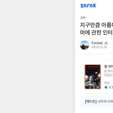
sarak
CircleC
과학
지구만큼 아름다
머에 관한 인
CircleC
작
2018.10.25
성
일
칼 세
글
칼 에
쓴
마음산
이
평균
8.2
[애드온]
사락에 리뷰