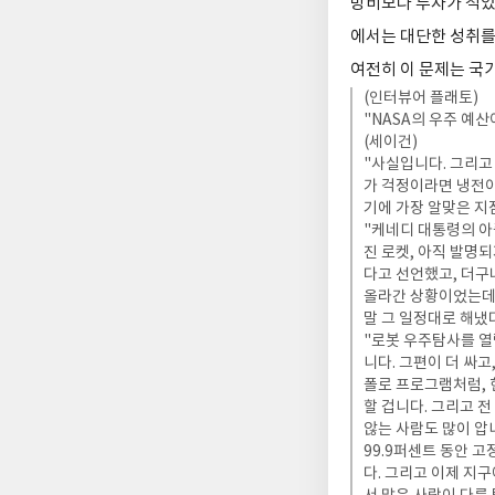
방비보다 투자가 적었
에서는 대단한 성취를
여전히 이 문제는 국
(인터뷰어 플래토)
"NASA의 우주 예
(세이건)
"사실입니다. 그리고
가 걱정이라면 냉전이
기에 가장 알맞은 지
"케네디 대통령의 아
진 로켓, 아직 발명
다고 선언했고, 더구
올라간 상황이었는데 
말 그 일정대로 해냈
"로봇 우주탐사를 열
니다. 그편이 더 싸고
폴로 프로그램처럼, 
할 겁니다. 그리고 
않는 사람도 많이 압
99.9퍼센트 동안 
다. 그리고 이제 지