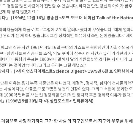
 탐험을 갈망하는 것 같습니다. 모두가 직접 나설 필요는 없습니다. 우리에게는
 그 경험을 많은 사람에게 전달할 수 있습니다. 하지만 만일 당신의 아이가 굶
있게 와 닿지 않겠지요."
 (1994년 12월 16일 방송된 <토크 오브 더 네이션 Talk of the Nati
과학자들에게 아폴로 프로그램에 270억 달러나 썼다며 꾸짖습니다. ‘대체 얼마나 
건 우리가 쓴 게 아니었습니다. 그건 정치적인 이유에서 쓰인 돈이었습니다.” 세
피그만 침공 사건 1961년 4월 16일 쿠바의 카스트로 혁명정권이 사회주의국가 
쿠바 망명자들로 침공대를 조직, 익일 쿠바에 상륙시킨 사건과 유리 가가린의 지
케네디 대통령의 목표는 1960년대 말까지 달의 기원을 밝히겠다는 게 아니라 
겠다는 것이었습니다. 그리고 우리는 그걸 해냈죠.”
다」(<사이언스다이제스트Science Digest> 1979년 6월 호 인터뷰에서
중단된 이유는 용기 부족 때문만은 아니었다. 재정적, 정치적, 심지어 천체물리학
아는 사실이지만, 아폴로 프로그램은 냉전의 연장이었다. 그리고 소련이 붕괴한 
데 1000억 달러를 쓰는 걸 정당화할 단기적인 정치적 혹은 경제적 이유가 없다.
」(1996년 5월 30일 자 <워싱턴포스트> 인터뷰에서)
 폐렴으로 사망하기까지 그가 한 사람의 지구인으로서 지구와 우주를 위해