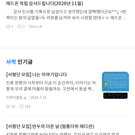
는 것이라고 말할 수도 있겠다. 이것도 인간을 설명하
에드온 적립 감사드립니다(2020년 11월)
투명해지므로 기어코 써야 한다는 압박감 속에 글을
기엔 턱없이 부족하지만, 이렇게 말하고 보니 소설 속
쓴 작가들 글이 대개 그렇다. 하필 내가 읽는 책만 그
감사 인사를 기록으로 남겼다고 생각했는데 깜빡했더군요^^;; <반
인물들이 전혀 비정상으로 여겨지지 않는다. 인간의
런 걸까. 미투 운동 등 페미니즘 열풍으로 이쪽 소재
짝이는 밤의 낱말들>도 리뷰를 남겨야 속이 시원할 텐데ㅎㅎ 에드온 적
수만큼 우리가 보는 만큼 인간의 특성도 미묘하게 다
도 한창 몰려 있다. 각종 콘텐츠의 발달, 에세이 붐으
립, 감사 또 감사드립니다^-^)
2
2
2021.1.8
르면서 많고, 소설가는 내러티브와 책이라는 형태 속
좋
댓
작
로 문학의 소재 빈약은 더 두드러진다. 쓰고 싶다는
아
글
성
에 그런 인간의 모습을 담는다. 수전 손택은 크러스
열망으로 출발했지만, 뭘 써야 하는지 왜 써야 하는지
요
일
너호르커이 라슬로를 “현존하는 묵시록 문학의 최고
공허와 실의에 빠져 있다가 맘을 다잡고 작가는 다시
거장”이라고 평했다는데, 이 책을 읽고 나면 바로 수
글을 쓴다. 모든 작가가 염원하는 '대작'의 길은 여전
긍된다. 나는 벨라 타르 감독의 영화로 이 작품을 먼
히 멀다. 쓰기 자체가 고역인데 이럴 거면 자신이 즐
저 접했는데, 7시간 30분의 러닝 타임보다 영화가 담
거우려고 쓴다는 정지돈 작가의 말이 이해도 된다. 그
사락
인기글
은 경이로움에 더 놀랐다. 안드레이 타르코프스키의
는 독자가 쉽게 읽을 수 있도록 써달라는 당부도 들었
묵시록적인 영화와 또 다른 보석이었다. 내가 타르코
고(대부분의 청탁), 실험 정신을 마음껏 발휘해 달라
[서평단 모집] 나는 이야기입니다
프스키를 떠올린 건 그럴 만했다. 이 소설은 공산주의
는 지지(워크룸프레스 출판사)도 받았다. 세상과 사
가 붕괴되어가던 1980년대 헝가리에서 몰락해가는
인류 문명의 시작부터 지금 이 순간까지, 이야기는 어
람을 따뜻하게 이해하려는 작가라는 평보다 전위적
어느 집단농장 마을 사람들을 그렸다. 번역과 해설을
떻게 우리 곁에 머물러 왔을까요. 구전에서 동굴 벽화
인 냉소주의자라는 평이 더 많은 것 같다. 작가도 여
쓴 조원규 씨 말마따나 이 당시의 몰락은 “정치적 층
와 점토판을 거쳐 종이와 책으로, 그리고 오늘날 수천
러 개성이 있으니, 어떤 점이 더 두드러진 소설만 읽
별
리뷰어클럽
2026.7.31
위보다는 역사적, 심리적, 형이상적 층위”의 몰락이
권의 인쇄본으로 이어지는 이야기의 여정을 따라가
은 사람은 단면만 보고 평가했을 수 있다. 『오리엔
명
작
다. 마을에는 일이 없어 타지역에서 벌어야 하고, 가
23
116
는 그림책입니다. 때로는 즐거움을, 때로는 위로를,
트 특급 살인』이 인간에 내재된 어떤 보편적 욕망의
좋
댓
작
성
난과 실패와 무력감에 찌든 마을 사람들은 서로를 감
아
글
성
때로는 두려움의 대상이 되기도 했던 이야기가 우리
상징적인 표현이라면 『봄에 나는 없었다』는 인간
일
요
일
시하고 속이고 간통하며, 아이들도 나쁜 짓에 서슴없
일상에 어떻게 녹아들어 있는지 되짚어보며 이야기
이라면 누구도 피할 수 없는 어떤 냉혹한 현실과 대면
고, 엄마가 딸이 매춘한 돈을 뺏는 그야말로 작은 소
가 지닌 본질적 가치와 이야기를 누리는 기쁨을 다시
한 의식의 서술이라고 할 수 있다. 앞서 한 사람의
[서평단 모집] 만두의 더운 날 (찜통더위 에디션)
돔과 고모라 같다. 마을 사람들이 함께 나눠야 할 품
발견하게 합니다.나는 이야기입니다글쓴이댄 야카리
삶을 이야기하기 위해 자서전과 소설이 함께 필요한
지독한 찜통더위에 녹아내리는 여름날, 주인공 만두가 우연히 발견