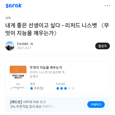
sarak
CircleC
저
과학
장
내게 좋은 선생이고 싶다 - 리처드 니스벳 《무
엇이 지능을 깨우는가》
CircleC
팔로우
작
2017.4.17
성
일
무엇이 지능을 깨우는가
글
리처드 니스벳 저/설선혜 역
쓴
김영사
이
평균
CircleC
8.8 (5)
[애드온]
사락에 리뷰 쓰고
구매하기
3% 무한적립 받으세요
더보기