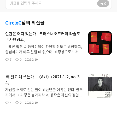
등록
CircleC
님의 최신글
인간은 어디 있는가 - 크러스너호르커이 라슬로
『사탄탱고』
때론 픽션 속 등장인물이 잔인할 정도로 비정하고,
한심하기가 이루 말할 데 없으며, 비정상으로 느껴질
때가 많다. 현실의 수많은 사건 사고를 접하다보니 그
7
0
2021.2.10
좋
댓
작
게 비현실적이지도 않다. 인간은 “생각을 하고 언어
아
글
성
를 사용하며, 도구를 만들어 쓰고 사회를 이루어 사는
요
일
동물”이라는 사전적 정의는 속 시원한 풀이가 아니
왜 읽고 왜 쓰는가 - 《Axt》(2021.1.2, no. 3
다. 보르헤스가 들여다본 중국 백과사전의 ‘동물’에
4,
대한 설명을 빗대어, ‘인간’은 이상하게 길들여져 있
고, 신을 믿고 신화를 흠모하기도 하고, 어디로든 싸
자신을 소재로 삼는 글이 비난받을 이유는 없다. 글쓰
돌아다니길 원하고, 탐욕과 게으름에서 줄타기를 하
기에서 그 과정은 불가피하고, 창작은 자신의 경험과
며 미친 듯이 나부대기도 하며, 수없이 많고, 그림을
생각과 상상을 총동원하는 것이니까. 그런데 요즘 경
4
0
2021.2.10
그리기도 하고 그림에 나오기도 하며, 방금 찻주전자
좋
댓
작
향을 보면 국내외 구분 없이 '글(쓰기)을 위한 글'로
아
글
성
를 깨뜨린 존재이기도 하면서 사소한 이유로 서로를
끌고 가는 소재가 너무 많다. 밥벌이도 해야 하고 마
요
일
괴롭히고 죽이기도 하고, 멀리서 보면 파리처럼 보이
감을 어기거나 원고 청탁을 거절하면 다음 청탁이 불