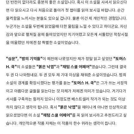
던 반전이 없더라도 충분히 좋은 소설입니다. 혹시 이 소설을 사셔서 읽으신다
면 다 읽으시고 다시 처음으로 돌아가 첫 챕터를 읽어 보시길 바랍니다. 순간
울컥함을 느끼시는 분들도 있으실 겁니다. 물론 이건 제 개인적인 경험입니다.
누군가는 소설을 두번째 읽었을때 더한 울림을 느낄 수 있다고 하더군요. 자신
감과 앞으로 펼쳐질 꿈에 들떠있었지만 치기어렸고 모든게 서툴렀던 학창시절
을 떠올렸던 저에겐 참 특별한 소설이었습니다.
"심문"
"밤의 기억들"
"토머스
,
이 예전에 나왔었지만 제가 정말 읽고 싶었던
H. 쿡"
"붉은 낙엽"
"채텀 스쿨 어페어"
의 소설들은
과
였습니다. 그런데 결국
두 권 다 나와줬네요. 두 권 모두 제 기대 이상을 채워준 소설이었습니다. 범죄
"토머스 H. 쿡"
소설의 경계를 확장시켰다는 평가를 듣는
은 그가 쓰는 서정적
이고 아름다운 글들을 읽는다는 것 자체가 저에겐 의미가 있습니다. 거기다가
서사를 구축하는 힘까지 있으니 이정도면 베스트셀러 작가가 되는 것도 이상
"붉은 낙엽"
하지 않다고 생각이 됩니다. 혹시
을 재미나게 아니면 인상적으로
"채텀 스쿨 어페어"
읽으셨었다면 이 소설
를 꼭 읽어 보시라고 추천드리고 싶
습니다. 개인적으론 작품 자체는 이 작품이 한수 위라는 생각이 듭니다.