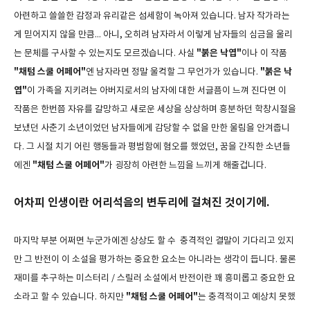
아련하고 쓸쓸한 감정과 유리같은 섬세함이 녹아져 있습니다. 남자 작가라는
게 믿어지지 않을 만큼... 아니, 오히려 남자라서 이렇게 남자들의 심금을 울리
"붉은 낙엽"
는 문체를 구사할 수 있는지도 모르겠습니다. 사실
이나 이 작품
"채텀 스쿨 어페어"
"붉은 낙
엔 남자라면 정말 울컥할 그 무언가가 있습니다.
엽"
이 가족을 지키려는 아버지로서의 남자에 대한 서글픔이 느껴 진다면 이
작품은 한번쯤 자유를 갈망하고 새로운 세상을 상상하며 흥분하던 학창시절을
보냈던 사춘기 소년이었던 남자들에게 감당할 수 없을 만한 울림을 안겨줍니
다. 그 시절 치기 어린 행동들과 평범함에 혐오를 했었던, 꿈을 간직한 소년들
"채텀 스쿨 어페어"
에겐
가 굉장히 아련한 느낌을 느끼게 해줄겁니다.
어차피 인생이란 어리석음의 변두리에 걸쳐진 것이기에.
마지막 부분 어쩌면 누군가에겐 상상도 할 수 충격적인 결말이 기다리고 있지
만 그 반전이 이 소설을 평가하는 중요한 요소는 아니라는 생각이 듭니다. 물론
재미를 추구하는 미스터리 / 스릴러 소설에서 반전이란 꽤 흥미롭고 중요한 요
"채텀 스쿨 어페어"
소라고 할 수 있습니다. 하지만
는 충격적이고 예상치 못했