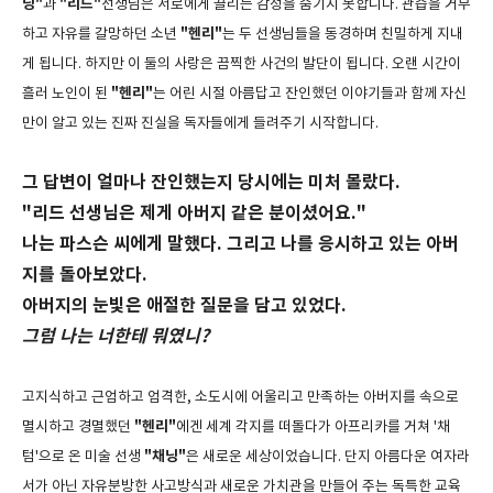
닝"
"리드"
과
선생님은 서로에게 끌리는 감정을 숨기지 못합니다. 관습을 거부
"헨리"
하고 자유를 갈망하던 소년
는 두 선생님들을 동경하며 친밀하게 지내
게 됩니다. 하지만 이 둘의 사랑은 끔찍한 사건의 발단이 됩니다. 오랜 시간이
"헨리"
흘러 노인이 된
는 어린 시절 아름답고 잔인했던 이야기들과 함께 자신
만이 알고 있는 진짜 진실을 독자들에게 들려주기 시작합니다.
그 답변이 얼마나 잔인했는지 당시에는 미처 몰랐다.
"리드 선생님은 제게 아버지 같은 분이셨어요."
나는 파스슨 씨에게 말했다. 그리고 나를 응시하고 있는 아버
지를 돌아보았다.
아버지의 눈빛은 애절한 질문을 담고 있었다.
그럼 나는 너한테 뭐였니?
고지식하고 근엄하고 엄격한, 소도시에 어울리고 만족하는 아버지를 속으로
"헨리"
멸시하고 경멸했던
에겐 세계 각지를 떠돌다가 아프리카를 거쳐 '채
"채닝"
텀'으로 온 미술 선생
은 새로운 세상이었습니다. 단지 아름다운 여자라
서가 아닌 자유분방한 사고방식과 새로운 가치관을 만들어 주는 독특한 교육