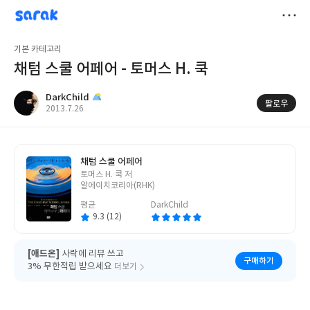
sarak
DarkChild
저
기본 카테고리
장
채텀 스쿨 어페어 - 토머스 H. 쿡
DarkChild
팔로우
작
2013.7.26
성
일
채텀 스쿨 어페어
글
토머스 H. 쿡 저
쓴
알에이치코리아(RHK)
이
평균
DarkChild
9.3 (12)
[애드온]
사락에 리뷰 쓰고
구매하기
3% 무한적립 받으세요
더보기