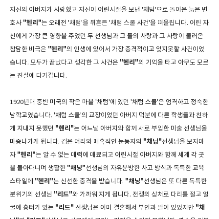
자신의 아버지가 사랑했고 자신이 어린시절을 보낸 '채텀'으로 돌아온 늙은 변
"헨리"
호사
는 오래전 '채텀'을 뒤흔든 '채텀 스쿨 사건'을 떠올립니다. 어린 자
신에게 가장 큰 영향을 주었던 두 선생님과 그 둘의 사랑과 그 사랑이 불러온
"헨리"
참담한 비극은
의 인생에 있어서 가장 충격적이고 잊지못할 사건이었
"헨리"
습니다. 모두가 끝났다고 생각한 그 사건은
의 기억을 타고 아무도 모르
는 진실에 다가갑니다.
1920년대 중반 미국의 작은 마을 '채텀'에 있던 '채텀 스쿨'은 엄격하고 정숙한
남학교였습니다. '채텀 스쿨'의 교장이었던 아버지 덕분에 다른 학생들과 친하
"헨리"
게 지내지 못했던
는 어느날 아버지와 함께 새로 부임한 미술 선생님을
"채닝"
마중나가게 됩니다. 검은 머리와 매혹적인 눈동자의
선생님을 보자마
"헨리"
자
는 알 수 없는 매력에 매료되고 어린시절 아버지와 함께 세계 각 곳
"채닝"
을 돌아다니며 생활한
선생님의 자유분방한 사고 방식과 독특한 교육
"헨리"
"채닝"
스타일에
는 신선한 충격을 받습니다.
선생님은 또 다른 독특한
"리드"
분위기의 선생님
와 가까워 지게 됩니다. 전쟁의 상처로 다리를 절고 얼
"리드"
"채
굴에 흉터가 있는
선생님은 이미 결혼해서 부인과 딸이 있었지만