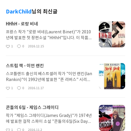
DarkChild
님의 최신글
HHhH - 로랑 비네
프랑스 작가 "로랑 비네(Laurent Binet)"가 2010
년에 발표한 첫 장편소설 "HHhH"입니다. 이 작품은
프랑스 최고 문학상인 '콩쿠르 최우수 신인상(Prix G
1
0
2016.12.15
좋
댓
작
oncourt du Premier Roman)'을 작가에게 안겨
아
글
성
주었고 뉴욕 타임즈가 선정한 '올해의 주목할 만한 도
요
일
서(2012년)', 일본 '서점대상 번역서 부문 1위(2014
스트립 잭 - 이언 랜킨
년)' 등의 성과를 거두었습니다. 1938년 독일은 체코
를 합병합니다. 그리고 "히틀러"는 독일 3제국 보호
스코틀랜드 출신의 베스트셀러 작가 "이언 랜킨(Ian
령 체코 총독으로 SS(나치스 친위대)의 2인자인 "라
Rankin)"이 1992년에 발표한 "존 리버스" 시리즈
인하르트 하이드리히"를 임명합니다. 체코 망명정부
네 번째 작품 "스트립 잭(Strip Jack)"입니다. 매음
1
0
2016.11.17
좋
댓
작
의 베네시 대통령과 영국은 체코에 "요제프 가브치
굴을 급습하는 작전을 실시한 경찰들은 그곳에서 뜻
아
글
성
크", "얀 쿠비시" 두 청년을 포함한 낙하산 병 10여
밖의 인물을 찾아냅니다. "그레고르 잭". 인기있는 전
요
일
명을 침투시켜 "하이드리히"를 암살하려는 계획, 일
도유망한 하원의원. 어느 순간 매음굴 앞에는 기자들
콘돌의 6일 - 제임스 그레이디
명 '유인원 작전(Operation Anthropoid)'을 기획
이 몰려와 있고 "그레고르 잭" 의원이 매춘 단속에 걸
합니다. 1942년 5월 27일 "하이드리히"가 탄 메르
렸다는 뉴스는 전국적으로 퍼져갑니다. "존 리버스"
작가 "제임스 그레이디(James Grady)"가 1974년
세데스 앞에 매복하고 있던 "가브치크"와 "쿠비
경위는 누군가 이 젊은 하원의원을 함정에 빠트렸다
에 발표한 걸작 스파이 소설 "콘돌의 6일(Six Days
시"가 나타나 유인원 작전을 실행합니다. 그대들은
는 생각에 측은함을 느낍니다. 순간 그의 뇌리를 스치
of the Condor)"입니다. 어쩌면 많은 분들이 이 책
1
0
2016.11.2