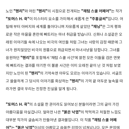
"헨리"
"헨리"
"채텀 스쿨 어페어"
노인
와 어린
의 시점으로 전개되는
는 작가
"토머스 H. 쿡"
"주홍글씨"
이 미스터리 요소를 가미해서 새롭게 쓴
입니다. 어
"채닝"
릴때 부터 아버지와 세계를 돌아다니며 자유롭게 살았던
은 그저 평화
로운 작은 마을을 혼란에 빠트리는 마녀 취급을 받습니다. 신화나 소설같은 오
래된 이야기들 속에 나오는 비극의 여인들 처럼 그녀는 사랑의 감정 때문에 그
녀가 원치않았던 비극의 원흉으로 취급되면서 마녀사냥을 당합니다. 그녀를
"헨리"
응원하던
를 포함해서 '채텀 스쿨 사건'에 얽힌 모든 이들을 검은 연못
에 빠트리는 결과를 야기한 이 불륜 사건은 이미 오래전 끝이 난 것 처럼 보였
"헨리"
지만 노인이 된
의 기억속엔 아무도 모르는 이야기가 있습니다. 서글프
"헨리"
고 쓸쓸하게 그 당시의 이야기를 회상하는
의 기억 끝 어두운 늪속을 따
라가면 결국 우리는 진정한 진실을 알게 됩니다.
"토머스 H. 쿡"
의 소설을 한 권이라도 읽어보신 분들이라면 그의 글이 가진
"붉은 낙엽"
아름다움을 아실겁니다. 얼마전 나온
의 먹먹하고 처절한 느낌도
"채텀 스쿨 어페
대부분 작가의 글솜씨가 만들어낸 결과물입니다. 이 작품
어"
"붉은 낙엽"
는
이상의 아름답고 씁쓸한 감정이 넘쳐납니다. 모든 문장에