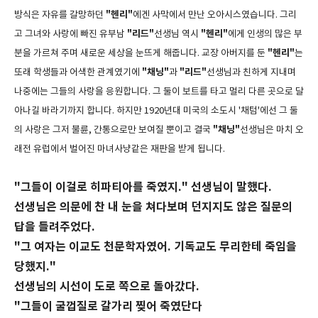
"헨리"
방식은 자유를 갈망하던
에겐 사막에서 만난 오아시스였습니다. 그리
"리드"
"헨리"
고 그녀와 사랑에 빠진 유부남
선생님 역시
에게 인생의 많은 부
"헨리"
분을 가르쳐 주며 새로운 세상을 눈뜨게 해줍니다. 교장 아버지를 둔
는
"채닝"
"리드"
또래 학생들과 어색한 관계였기에
과
선생님과 친하게 지내며
나중에는 그들의 사랑을 응원합니다. 그 둘이 보트를 타고 멀리 다른 곳으로 달
아나길 바라기까지 합니다. 하지만 1920년대 미국의 소도시 '채텀'에선 그 둘
"채닝"
의 사랑은 그저 불륜, 간통으로만 보여질 뿐이고 결국
선생님은 마치 오
래전 유럽에서 벌어진 마녀사냥같은 재판을 받게 됩니다.
"그들이 이걸로 히파티아를 죽였지." 선생님이 말했다.
선생님은 의문에 찬 내 눈을 쳐다보며 던지지도 않은 질문의
답을 들려주었다.
"그 여자는 이교도 천문학자였어. 기독교도 무리한테 죽임을
당했지."
선생님의 시선이 도로 쪽으로 돌아갔다.
"그들이 굴껍질로 갈가리 찢어 죽였단다