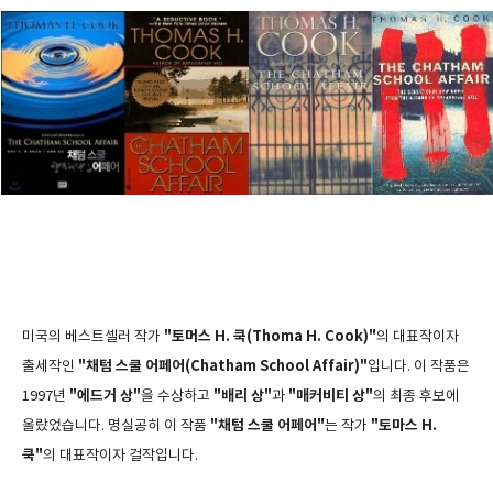
"토머스 H. 쿡(Thoma H. Cook)"
미국의 베스트셀러 작가
의 대표작이자
"채텀 스쿨 어페어(Chatham School Affair)"
출세작인
입니다. 이 작품은
"에드거 상"
"배리 상"
"매커비티 상"
1997년
을 수상하고
과
의 최종 후보에
"채텀 스쿨 어페어"
"토마스 H.
올랐었습니다. 명실공히 이 작품
는 작가
쿡"
의 대표작이자 걸작입니다.