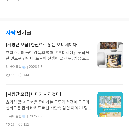
그 어느 국가도 두 명에게 단독으로 맡긴 적이 없는
좋
댓
작
는 생각이 있었다. 내가 지금 뭘 하고 있는 거지? 그리
제목을 보고 한 고전 스파이 영화를 떠올리실 듯 한
아
글
성
최대 임무에 투입되어 임무를 성공적으로 수행하기
고 답. 나도 모르겠어. 문 앞에서 펼쳐진 상황에 자극
데, 맞습니다. "콘돌의 6일"은 "시드니 폴락"감독이
요
일
위해 계속 훈련을 받는다. 그대들은 정의와 복수를 믿
을 받은 그는 아무 대책도 없이 하원의원의 집에 불쑥
연출하고 "로버트 레드포드", "페이 더너웨이"가 출
고 있으며 용기와 의지력과 재능이 있다. 그대들은 조
들어와버렸다. 그는 자갈 깔린 진입로를 따라 대형 세
연한 영화 "코드네임 콘돌(Three Days of the Co
국을 위해 목숨을 바칠 각오가 되어 있다. 마음속에서
단과 큰 집을 향해 걸어 올라갔다. 그레고르 잭을 만
ndor)"의 원작 소설입니다. 워싱턴 D.C.의 의회도서
커지다 점차 통제가 불가능해진 무엇인가에 사로잡
나기 위해. 제게 하실 말씀이 있으시다고요, 경위님?
관 뒤편에 위치한 별다른 특징없는 건물에 있는 '미국
사락
인기글
힌 그대들이지만 꿋꿋하게 자기 자신을 잃지 않는다.
아뇨, 의원님. 그냥 참견하길 좋아할 뿐입니다.첫마디
문학사협회'에 무장괴한이 침입해서 그곳에서 근무
그대들은 평범한 인간이다. 한 남자.그대들의 이름은
로 좀 부적절한 걸 같은데. 고급 주택가에 위치한 매
하는 직원들을 모두 죽입니다. 그 시각 우연히 외출했
[서평단 모집] 한권으로 읽는 오디세이아
요제프 가브치크와 얀 쿠비시. 이제 그대들은 역사 속
음굴 불시단속에 젊은 하원의원인 "그레고르 잭"이
었던 '미국문학사협회' 직원 "로널드 말콤"은 시체들
으로 들어가게 된다. "히믈러의 두뇌는 하이드리히라
크리스토퍼 놀란 감독의 영화 『오디세이』 원작을
적발됩니다. 그 순간 매음굴 앞에는 기자들이 깔리고
을 발견하고 즉시 그곳을 빠져나와 그가 배운 패닉 규
불린다(Himmlers Hirn heißt Heydrich)"에서 제
한 권으로 만난다. 트로이 전쟁이 끝난 뒤, 영웅 오디
"리버스" 경위는 "잭"이 누군가의 덫에 걸렸다는 의
정에 따라 행동합니다. "저는......" 그 소름 끼치는 1초
목을 따온 "HHhH"는 SS에서 수장인 "하인리히 히
세우스는 고향 이타케로 돌아가기 위해 키클롭스, 마
심을 합니다. 다음날부터 뉴스와 신문은 매춘 단속에
남짓한 시간에 말콤은 자기 코드네임을 까먹었다. 그
별
리뷰어클럽
2026.8.5
믈러" 다음의 서열 2위 권력자이자 그의 오른팔, 제
녀 키르케, 세이렌의 노래, 포세이돈의 분노를 헤쳐
걸린 하원의원에 대한 소식들을 대대적으로 다루기
는 -동일한 코드네임을 가졌을지도 모르는 다른 요원
명
작
국보안부 수장, 나치스 보안방첩부 책임자, 게슈타포
39
244
나간다. 그리스 철학 전공자인 옮긴이가 호메로스의
시작하고, 의원의 집 앞에도 기자들이 상주하기 시작
들과 자신을 구별하기 위해- 소속 부와 과의 숫자를
좋
댓
작
성
책임자 그리고 '금발의 짐승', '독일 3제국에서 가장
아
글
성
방대한 24권 서사를 현대적이고 자연스러운 한국어
합니다. 단순 호기심에 의원을 찾아간 "리버스"는 의
밝혀야 한다는 걸 알았지만, 코드네임은 기억나지 않
일
요
일
위험한 사나이'로 불리며 유대인 대학살의 주도자였
로 풀어내, 고전이 낯선 독자도 이야기의 흐름을 놓치
원의 아내인 "리지"가 집을 나간 뒤로 연락두절인 상
았다. 그는 자기 실명을 밝히는 건 잘못된 일이라는
던 "라인하르트 하이드리히"의 암살 작전인 '유인원
지 않고 끝까지 읽을 수 있다. 3천 년을 이어 온 귀향
태라는 사실을 알게 됩니다. 부잣집 딸이자 방탕한 사
[서평단 모집] 바다가 사라졌다!
걸 알았다. 그러던 중에 기억이 떠올랐다. "저는 17부
작전'을 다룬 역사소설입니다. 그런데 일반적인 역사
과 모험의 대서사시가 가장 읽기 편한 번역으로 새롭
생활로 유명한 "리지"는 자주 친구들과 별장에서 파
9과의 콘돌입니다. 우리는 공격당했습니다." '미국문
호기심 많고 모험을 좋아하는 두두와 겁쟁이 모모가
소설과는 달리, 검증된 역사적 사실과 작가의 생각 그
게 펼쳐진다.한권으로 읽는 오디세이아글쓴이호메로
티를 벌였고, "잭"은 아내가 그곳에 있으며 자신의
학사협회'라는 간판을 걸고 미국에 출간되는 모든 출
신비로운 집게 바위로 떠난 바닷속 탐험 이야기! 망둥
리고 집필과정이 섞여있는 상당히 독특한 형식의 역
스 저/육혜원 역출판사이화북스 예스24 바로가기 닫
뉴스를 보고 화가 난 상태라고 생각하지만 별장에도
판물을 읽고 분석하는 CIA 지부에서 근무하며. 스릴
이, 소라게, 낙지 같은 바다 친구들과 신나게 놀던 중
사소설입니다.'유인원 작전'은 "새벽의 7인 (Operat
기모집인원 : 5명신청기간 : 2026.08.05 ~ 2026.08.
그녀는 없습니다. 그리고 얼마 뒤 강에서 한 여성의
별
리뷰어클럽
2026.8.3
러 소설과 미스터리 소설을 담당하는 "로널드 말
갑자기 거대해진 집게 바위의 비밀을 마주하게 되는
ion Daybreak)" 등 여러 편의 영화와 소설 속에 등
명
작
09발표일자 : 2026.08.13리뷰 작성기한 : 도서/상품
시체가 발견되고 시체의 신원이 하원의원의 아내 "리
콤"은 매일 같은 시각, 자신의 사무실 앞을 지나가는
26
122
데, 과연 바다에 무슨 일이 벌어진 걸까요? 상상력을
좋
댓
작
성
장했던 소재이지만, 이 작품 "HHhH"에서는 철저히
받고 2주 이내 ▶ 주소/연락처 업데이트 : 신청 전 상
지"로 밝혀지면서 인기있는 젊은 정치인인 "잭"의