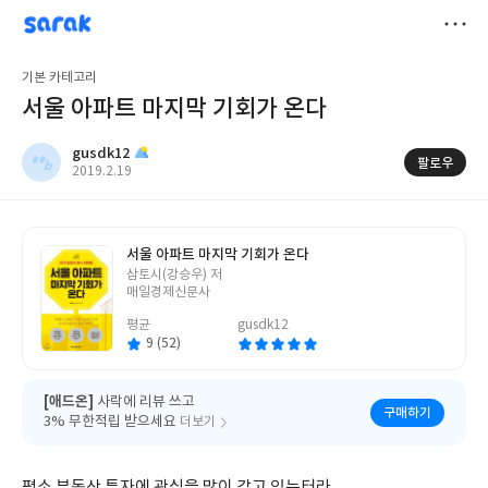
sarak
gusdk12
저
기본 카테고리
장
서울 아파트 마지막 기회가 온다
gusdk12
팔로우
작
2019.2.19
성
일
서울 아파트 마지막 기회가 온다
글
삼토시(강승우) 저
쓴
매일경제신문사
이
평균
gusdk12
9 (52)
[애드온]
사락에 리뷰 쓰고
구매하기
3% 무한적립 받으세요
더보기
평소 부동산 투자에 관심을 많이 갖고 있는터라