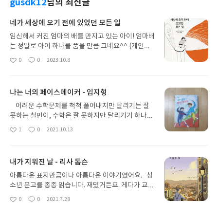
gusdk12
님의 최신글
네가 세상에 오기 전에 있었던 모든 일
임신해서 커진 엄마의 배를 만지고 있는 아이! 엄마배
는 정말로 아이 하나를 품을 만큼 크네요^^ (개인적
으로 이 그림책을 보면서 작가가 이렇게 부분부분을
0
0
2023.10.8
좋
댓
작
크게 그리는 것들이 참 좋았어요.) 저쟈 약력이 화려
아
글
성
하네요. 각종 그림책 관련 상을 수상했어요. 올해는
요
일
무려 볼로냐 라가치 대상을 수상했네요. 그림책계의
나는 너의 페이스메이커 - 임지형
노벨상이라 불리는 볼로냐 라가치상이다보니 작품성
이 검증됐겠다 싶어 웬만하면 꼭 챙겨보려 하는 편이
어려운 수학문제를 척척 풀어내지만 달리기는 잘
에요. 그리고 이번에도 역시 멋진 그림책이 선정되었
못하는 철민이, 수학은 잘 못하지만 달리기기 하나는
네요^^ 자기가 어린 시절에 아기침대에 누워있던 모
최고로 잘하는 수민이. 상극일 것 같은 두 친구가 가
1
0
2021.10.13
좋
댓
작
습을 동생에게 들려주며 이야기는 시작되어요. 자기
까워지고, 결국엔 최고의 페이스메이커까지 될 정도
아
글
성
는 기억은 못 하는데 사진으로 본 자기 모습이 저랬대
로 우정을 쌓아가는 모습을 잘 그린 책이에요. 철민
요
일
요. 엄마 옷의 동글동글 화려한 무늬~ㅎㅎ 인상깊었
이는 수민이의 수학을 도와주고, 수민이는 달리기를
내가 지워진 날 - 리사 톰슨
나봐요. 태어나고 1년이 지나서 자기는 걸을 수 있었
도와주면서 우정을 쌓아가는 두 친구들. 처음엔 1분
다고 동생에게 알려주네요. 그러다가 하루는 어항을
을 달리기도 힘들었던 철민이가 꾸준히 달리기를 해
아름다운 표지만큼이나 아름다운 이야기였어요. 청
깨뜨렸대요. 너는 조심해야해! 알려주는 착한 주인공
나가면서 운동에 재미를 붙이는 모습을 보며 저도 달
소년 문고를 종종 읽습니다. 재밌거든요. 게다가 교훈
이에요. 어항을 깨뜨리면 맨발로 걸을 수도 없고 물고
리고 싶었답니다. 운동을 싫어하는 친구, 그리고 친
과 감동까지 겸비하고 있습니다. 특히 아이가 생기고
0
0
2021.7.28
기도 못보게 되니까요. 마음이 너무 사랑스럽죠?ㅠ
좋
댓
작
구와의 관계에 고민이 많은 친구가 읽어본다면 참 좋
난 뒤에는 아이들의 마음을 더 잘 이해해보고자 일부
아
글
성
ㅠ 처음 본 눈은 세상을 하얀색으로 만들었다고 하네
을 책이에요. 조카와 재미있게 잘 봤습니다.
러 찾아 읽어요. 항상 말썽만 피우는 맥스웰은 절친인
요
일