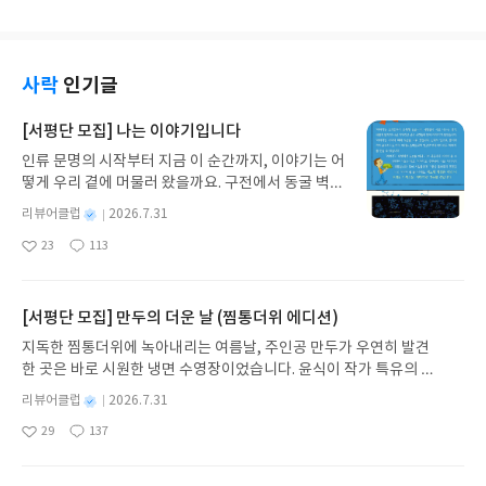
요. 엄마아빠는 자기한테 옷을 따뜻하게 입고 나가라
찰리를 다치게 하고 그토록 꿈꿔왔던 무도회를 참석
고 했는데, 멍멍이한테는 아무도 그런 말을 안한대요
하지 못하게 되는 벌을 받게 됩니다. 하지만 혼자 집
ㅎㅎ 아이의 순수한 마음!ㅠㅠ 너무 귀여웠어요. 아
에 있는 걸 참을 수 없었던 맥스웰은 몰래 무도회에
빠가 동생이 귤만큼 자랐다고 말했대요. 그랬더니 귤
참석했고, 사고를 일으키며 무도회를 망쳐버리게 되
사락
인기글
을 먹을 수 없었던 순수한 주인공! 주인공은 요즘 학
지요. 당황한 마음에 도망치듯 달려간 이웃집 레지할
교가 끝나면 놀이터에 간대요. 엄마아빠가 친구들이
아버지의 집에서 그의 골동품을 만지며 자신이 애초
[서평단 모집] 나는 이야기입니다
랑 같이 장난감을 빌려줘가며 노는 거라고 하는데 자
에 태어나지 않았어야한다고 자책을 하게 되는데, 그
기는 그게 싫대요. 그렇다고 놀이터는 안 갈래! 이게
인류 문명의 시작부터 지금 이 순간까지, 이야기는 어
순간 마법같이 세상에서 맥스웰이 지워지고 맙니다.
아니고 장난감 안 가지고 간다네요 ㅋㅋ 마지막 여행
떻게 우리 곁에 머물러 왔을까요. 구전에서 동굴 벽화
아무도 그를 기억하지 못하고, 그가 벌였던 말썽들은
을 왔대요. 셋이서 하는 여행은 이제 끝, 다음부턴 넷
와 점토판을 거쳐 종이와 책으로, 그리고 오늘날 수천
없던 일이 되었던 것이죠. 소중한 가족, 그리고 그가
별
리뷰어클럽
2026.7.31
이 될꺼라구요. 마지막 페이지가 정말 압권인데요, 여
권의 인쇄본으로 이어지는 이야기의 여정을 따라가
구해낸 유기견, 친구들이 모두 자신을 알아보지 못하
명
작
기 뒤를 넘기면 멍멍이가 짠 하고 나타나서! 다섯이
23
113
는 그림책입니다. 때로는 즐거움을, 때로는 위로를,
는 세상을 겪고 나니 맥스웰은 자신이 그들을 얼마나
좋
댓
작
성
야! 하는데요 맞아요 멍멍이도 같이 가족이니까요^
아
글
성
때로는 두려움의 대상이 되기도 했던 이야기가 우리
사랑하는지를 느끼게 됩니다. 그리고 그 세상으로 다
일
요
일
^ 너무 예쁜 그림책을 보면서 아이들의 순수한 마음
일상에 어떻게 녹아들어 있는지 되짚어보며 이야기
시 돌아가기 위해 자신이 지워지게 된 수수께끼를 풀
을 살짝 엿볼 수 있었던 것 같아 참 즐거웠습니다. 다
가 지닌 본질적 가치와 이야기를 누리는 기쁨을 다시
[서평단 모집] 만두의 더운 날 (찜통더위 에디션)
어나가며 고군분투 합니다. 마침내 돌아온 세상, 맥스
른 분들께도 꼭 추천해주고 싶어요.
발견하게 합니다.나는 이야기입니다글쓴이댄 야카리
웰은 자신이 말썽만 피우는 쓸모없는 아이가 아니라
지독한 찜통더위에 녹아내리는 여름날, 주인공 만두가 우연히 발견
노 글/유수현 역출판사소원나무 예스24 바로가기 닫
는 것을 깨닫고 착한 아이가 되기 위해 노력해나갑니
한 곳은 바로 시원한 냉면 수영장이었습니다. 윤식이 작가 특유의 유
기모집인원 : 10명신청기간 : 2026.07.31 ~ 2026.0
다. 마치 한 편의 영화를 본 듯한 흥미로운 전개와
머러스한 캐릭터와 밝은 색감으로 그려낸 이 국내 창작 그림책은 무
8.04발표일자 : 2026.08.06리뷰 작성기한 : 도서/상
별
리뷰어클럽
2026.7.31
아름다운 이야기에 정신을 놓고 읽었네요. 자존감이
더위에 지친 독자들에게 상상만으로도 더위가 싹 가시는 통쾌한 탈출
명
작
품 받고 2주 이내 ▶ 주소/연락처 업데이트 : 신청 전
떨어진 아이에게 용기를 줄 수 있는 책인 것 같아요.
29
137
구를 선사합니다. 소원나무 베스트셀러 시리즈의 세 번째 이야기로,
좋
댓
작
성
상품 받으실 주소/연락처를 업데이트 해주세요! (선
잘 읽었습니다.
아
글
성
만두가 풍덩 빠진 차가운 냉면 물결 속에서 짜릿한 여름 해방감을 만
일
정 후 수정 불가)▶ 서평단 신청 방법 : 기대평 댓글을
요
일
끽하는 모습이 마음속까지 시원하게 파고듭니다.만두의 더운 날 (찜