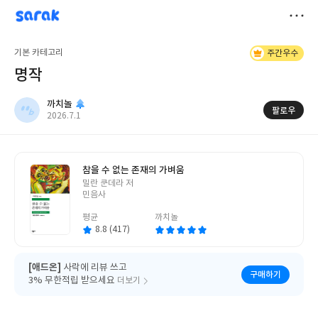
sarak
까치놀
저
기본 카테고리
주간우수
장
명작
까치놀
팔로우
작
2026.7.1
성
일
참을 수 없는 존재의 가벼움
글
밀란 쿤데라 저
쓴
민음사
이
평균
까치놀
8.8 (417)
[애드온]
사락에 리뷰 쓰고
구매하기
3% 무한적립 받으세요
더보기