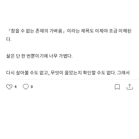
『참을 수 없는 존재의 가벼움』이라는 제목도 이제야 조금 이해된
다.
삶은 단 한 번뿐이기에 너무 가볍다.
다시 살아볼 수도 없고, 무엇이 옳았는지 확인할 수도 없다. 그래서
오히려 그 가벼움이 견딜 수 없게 느껴진다.
4
0
좋
댓
작
아
글
성
인간은 그 불안을 견디기 위해 사랑을 붙잡고, 의미를 만들고, 누군
요
일
가에게 기억되기를 바란다.