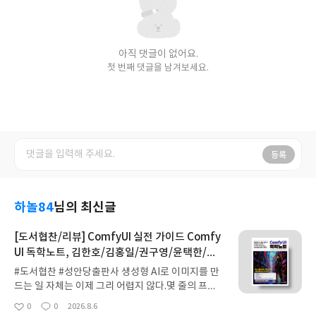
아직 댓글이 없어요.
첫 번째 댓글을 남겨보세요.
등록
하놀84
님의 최신글
[도서협찬/리뷰] ComfyUI 실전 가이드 Comfy
UI 독학노트, 김한호/김홍일/권구영/윤택한/최
태온 저 외 2명 (성안당 출판사)
#도서협찬 #성안당출판사 생성형 AI로 이미지를 만
드는 일 자체는 이제 그리 어렵지 않다.몇 줄의 프롬
프트를 입력하면 현실적인 인물 사진부터 일러스트,
0
0
2026.8.6
좋
댓
작
제품 광고 이미지까지 짧은 시간 안에 얻을 수 있다.