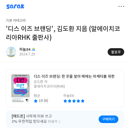
sarak
하놀84
저
기본 카테고리
장
'디스 이즈 브랜딩', 김도환 지음 (알에이치코
리아RHK 출판사)
하놀84
팔로우
작
2024.7.29
성
일
디스 이즈 브랜딩: 한 끗을 찾아 헤매는 마케터를 위한
글
김도환 저
쓴
알에이치코리아(RHK)
이
평균
하놀84
10 (6)
[애드온]
사락에 리뷰 쓰고
구매하기
3% 무한적립 받으세요
더보기