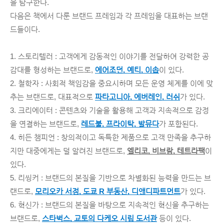
을 탐구한다.
다음은 책에서 다룬 브랜드 프레임과 각 프레임을 대표하는 브랜
드들이다.
1. 스토리텔러 : 고객에게 감동적인 이야기를 전달하여 강력한 공
감대를 형성하는 브랜드로, 
에어조던, 예티, 이솝
이 있다.
2. 철학자 : 사회적 책임감을 중요시하며 모든 운영 체계를 이에 맞
추는 브랜드로, 대표적으로 
파타고니아, 에버레인, 러쉬
가 있다.
3. 크리에이터 : 콘텐츠와 기술을 활용해 고객과 지속적으로 감정
을 연결하는 브랜드로, 
레드불, 프라이탁, 발뮤다
가 포함된다.
4. 히든 챔피언 : 창의적이고 독특한 제품으로 고객 만족을 추구하
지만 대중에게는 덜 알려진 브랜드로, 
엘리코, 비브람, 테트라팩
이 
있다.
5. 리씽커 : 브랜드의 본질을 기반으로 차별화된 능력을 만드는 브
랜드로, 
모리오카 서점, 도쿄 R 부동산, 디앤디파트먼트
가 있다.
6. 혁신가 : 브랜드의 본질을 바탕으로 지속적인 혁신을 추구하는 
브랜드로, 
스타벅스, 교토의 다케오 시립 도서관
 등이 있다.