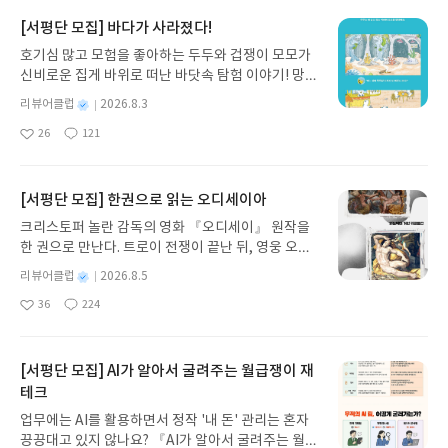
책이 말하려는 것은 ‘AI 시대에 인간이 살아남기 위해
와 화면 구성, 노드의 의미, 연결선과 데이터 흐름, 노
적는 것을 ‘연필을 넣는다’고 한다. 교열은 문장을 마
무엇을 준비해야 하는가’라는 보다 현실적인 문제
[서평단 모집] 바다가 사라졌다!
드 추가·복사·정리 방법부터 차근차근 설명한다.워크
음대로 고치는 일이 아니라 저자의 표현을 존중하면
다.“AI 시대의 가장 비싼 실수는 늦게 시작하는 게 아
플로우를 JSON 파일이나 이미지에 저장하고 다시
서 더 정확한 방향을 함께 찾아가는 작업이라는 점이
호기심 많고 모험을 좋아하는 두두와 겁쟁이 모모가
니라, 잘못된 방향으로 시작하는 것이다.”새로운 기
불러오는 방법, Nodes Manager로 커스텀 노드를
인상적이었다.“푹 빠져 읽으면 안 돼. 단어 그 자체와
신비로운 집게 바위로 떠난 바닷속 탐험 이야기! 망둥
술이 등장하면 사람들은 뒤처질까 봐 서둘러 자격증
설치하고 누락된 노드를 확인하는 과정도 다룬다.처
마주해야지.”독자는 이야기에 몰입하지만 교열자는
이, 소라게, 낙지 같은 바다 친구들과 신나게 놀던 중
을 따고 강의를 듣는다.그러나 빨리 시작하는 것과 제
별
리뷰어클럽
2026.8.3
음에는 복잡한 노드들이 얽힌 화면이 낯설게 느껴지
한 걸음 떨어져 문장과 단어를 바라봐야 한다. 사람의
갑자기 거대해진 집게 바위의 비밀을 마주하게 되는
대로 준비하는 것은 다르다.현재 특별한 능력처럼 보
명
작
지만, 각각의 노드가 하나의 기능을 담당한다는 사실
26
121
눈은 익숙한 문장을 자동으로 보정해 읽기 때문에 틀
데, 과연 바다에 무슨 일이 벌어진 걸까요? 상상력을
이는 프롬프트 작성법이나 AI 활용 기술도 머지않아
좋
댓
작
성
을 이해하면 이미지 제작 과정이 오히려 명확하게 보
린 글자도 쉽게 지나친다. 그렇다고 작품에 감동하는
아
글
성
자극하는 환상적인 해양 모험 동화 속으로 풍덩 빠져
누구나 사용하는 기본 기능이 될 수 있다.결국 중요한
일
요
일
이기 시작한다.이후에는 Stable Diffusion의 작동
마음까지 버려야 하는 것은 아니다.“좋은 교열은 작
보세요!바다가 사라졌다!글쓴이서휘 글출판사풀
것은 AI를 사용할 줄 아느냐가 아니다. 무엇을 질문하
구조와 체크포인트, CLIP, VAE, KSampler 등의 역
품에 감동하는 마음을 지니고 있을 것. 그렇기에 작품
빛 예스24 바로가기 닫기모집인원 : 20명신청기간 :
[서평단 모집] 한권으로 읽는 오디세이아
고, 어떤 결과를 선택하며 그것을 어디에 사용할지 판
할을 설명하며 본격적인 이미지 생성 단계로 넘어간
을 더 좋게 만들기 위해 노력하고, 때로는 싸울 것.”작
2026.08.03 ~ 2026.08.07발표일자 : 2026.08.13리
단하는 힘이 더 중요하다.인간은 AI와 직접 싸우는 것
크리스토퍼 놀란 감독의 영화 『오디세이』 원작을
다.같은 프롬프트라도 샘플러에 따라 이미지의 안정
품에 빠져 오류를 놓치지 않는 객관성과, 작품을 사랑
뷰 작성기한 : 도서/상품 받고 2주 이내 ▶ 주소/연락
이 아니라 AI를 활용하는 다른 인간과 경쟁한다.AI는
한 권으로 만난다. 트로이 전쟁이 끝난 뒤, 영웅 오디
성, 디테일, 질감과 분위기가 달라진다는 점을 실제
하기 때문에 더 좋은 책으로 만들고 싶어 하는 애정.
처 업데이트 : 신청 전 상품 받으실 주소/연락처를 업
적이라기보다 강력한 도구다. 다만 그 도구가 사람을
세우스는 고향 이타케로 돌아가기 위해 키클롭스, 마
결과로 비교해 보여준다.단순히 권장 설정값을 알려
좋은 교열에는 이 두 가지가 함께 필요했다.교열자는
데이트 해주세요! (선정 후 수정 불가)▶ 서평단 신청
별
리뷰어클럽
2026.8.5
자동으로 유능하게 만들어주지는 않는다.생각하고
녀 키르케, 세이렌의 노래, 포세이돈의 분노를 헤쳐
주는 데서 그치지 않고, 설정 하나가 결과에 어떤 차
사실 확인, 이야기의 모순, 표기 통일 등 수많은 요소
명
작
방법 : 기대평 댓글을 작성해주세요! 먼저 작성한 리
판단할 줄 아는 사람에게는 능력을 크게 확장해주지
36
224
나간다. 그리스 철학 전공자인 옮긴이가 호메로스의
이를 만드는지 직접 확인하도록 구성한 점이 좋다.프
좋
댓
작
성
를 살펴야 한다. 하나의 단어가 책 안에서 여러 방식
뷰를 올려주시면 당첨확률이 올라갑니다!! ※ 신청
만, 방향이 없는 사람에게는 그럴듯한 결과물을 빠르
아
글
성
방대한 24권 서사를 현대적이고 자연스러운 한국어
롬프트 작성법도 실용적이다.단어를 길게 나열하기
일
으로 쓰이는 ‘표기 흔들림’을 확인하기 위해 여러 사
전, 꼭 확인해주세요!- '사락' 개설 후, 이 글의 댓글로
게 만들어주는 데 그칠 수 있다.이 책에서 제시하는
요
일
로 풀어내, 고전이 낯선 독자도 이야기의 흐름을 놓치
보다 인물, 행동, 배경, 조명과 카메라의 관계를 하나
전을 비교하기도 한다. 그러나 제한된 시간 안에 모든
신청해주세요.- 기존 YES블로그는 '사락'으로 개편
핵심 공식은 ‘인공지능×인간지능’이다. 더하기가 아
지 않고 끝까지 읽을 수 있다. 3천 년을 이어 온 귀향
의 문장으로 설계하도록 안내한다.부드러운 빛, 자연
[서평단 모집] AI가 알아서 굴려주는 월급쟁이 재
것을 완벽하게 보는 것은 불가능하다. 작품 속 야히코
되어 별도로 개설하지 않으셔도 됩니다. ▶ 도서/상
니라 곱하기라는 점이 중요하다.AI를 능숙하게 다뤄
과 모험의 대서사시가 가장 읽기 편한 번역으로 새롭
광, 스튜디오 조명, 강한 직사광 같은 표현이 이미지
테크
씨는 교열 업무가 존재하는 이유를 “독자에게 잘못된
품 발송- 도서/상품은 최근 배송지가 아닌 회원정보
도 비판적 사고와 판단력, 창의성이 부족하면 결과의
게 펼쳐진다.한권으로 읽는 오디세이아글쓴이호메로
의 감정과 완성도를 어떻게 바꾸는지 살펴보고, 중요
정보를 전달하지 않기 위해서”라고 말한다. 따라서
상의 주소/연락처 (클릭 시 수정 가능)로 발송됩니다.
수준도 낮아진다.반대로 인간적인 역량이 뛰어나더
업무에는 AI를 활용하면서 정작 '내 돈' 관리는 혼자
스 저/육혜원 역출판사이화북스 예스24 바로가기 닫
한 정보는 문장의 앞부분에 배치해 우선적으로 반영
사실과 이야기의 오류를 먼저 확인하고, 상대적으로
- 주소/연락처에 문제가 있을 시 선정에서 제외되거
라도 AI를 전혀 활용하지 못한다면 변화한 환경에서
끙끙대고 있지 않나요? 『AI가 알아서 굴려주는 월급
기모집인원 : 5명신청기간 : 2026.08.05 ~ 2026.08.