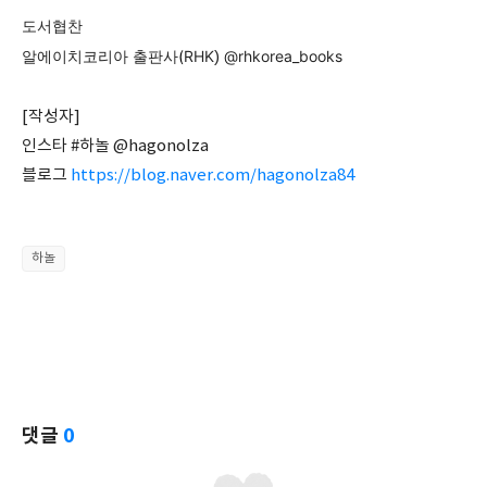
도서협찬
알에이치코리아 출판사
(
RHK
)
@rhkorea_books
[작성자]
인스타 #하놀 @hagonolza
블로그
https://blog.naver.com/hagonolza84
하놀
댓글
0