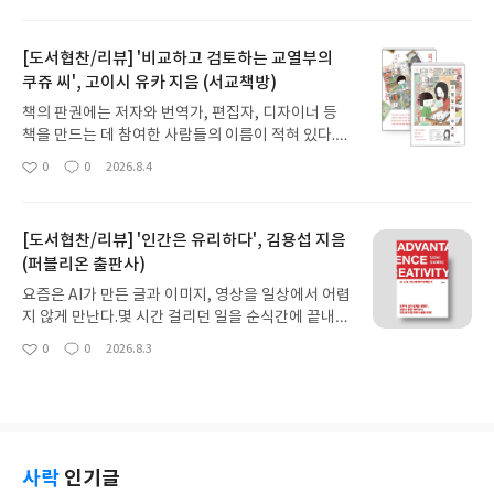
아
글
성
하지만 원하는 결과가 나오지 않았을 때 무엇을 바꿔
요
일
야 하는지, 같은 인물이나 제품을 여러 장면에서 어떻
[도서협찬/리뷰] '비교하고 검토하는 교열부의
게 일관되게 유지할지, 완성된 이미지를 영상이나 3
쿠쥬 씨', 고이시 유카 지음 (서교책방)
D 작업으로 어떻게 확장할지를 생각하면 이야기는
달라진다.『ComfyUI 독학노트』는 바로 이 지점에
책의 판권에는 저자와 번역가, 편집자, 디자이너 등
서 단순한 AI 이미지 생성과 실제 창작에 활용할 수
책을 만드는 데 참여한 사람들의 이름이 적혀 있다.
있는 AI 워크플로우의 차이를 보여주는 책이다.Com
그러나 한 권의 완성도에 깊이 관여하면서도 독자에
0
0
2026.8.4
fyUI는 이미지 생성 과정을 여러 개의 노드로 나누어
좋
댓
작
게 잘 알려지지 않는 이들이 있다. 바로 출판사의 숨
아
글
성
시각적으로 연결하는 도구다.모델을 불러오고, 텍스
은 공로자인 교열자다.『비교하고 검토하는 교열부
요
일
트를 해석하고, 이미지를 생성하고, 필요한 부분을
의 쿠쥬 씨』는 신쵸샤 교열부 문예팀에서 10년째 일
수정하거나 해상도를 높이는 과정이 하나의 작업 흐
[도서협찬/리뷰] '인간은 유리하다', 김용섭 지음
하는 쿠쥬 코코로를 중심으로 교열자들의 세계를 그
름으로 펼쳐진다.버튼 하나를 누른 뒤 결과만 기다리
(퍼블리온 출판사)
린 직업 만화다. 교열이라고 하면 흔히 오탈자나 맞춤
는 방식과 달리, 각 단계가 어떤 역할을 맡고 있으며
법을 고치는 일을 떠올리지만, 작품 속 교열자들이 확
요즘은 AI가 만든 글과 이미지, 영상을 일상에서 어렵
어느 지점에서 결과가 달라지는지를 직접 확인하고
인하는 범위는 훨씬 넓다.소설의 배경이 2020년으로
지 않게 만난다.몇 시간 걸리던 일을 순식간에 끝내는
조절할 수 있다.생성형 AI 시대에 중요한 능력은 우연
추정되면 당시의 달 모양이 실제와 맞는지 살피고, 앞
모습을 보면 편리하면서도 한편으로는 불안하다.지
히 좋은 결과물을 한 번 얻는 것이 아니다.원하는 결
0
0
2026.8.3
에서는 ‘뺀질뺀질한 소년’이라고 한 인물을 몇 페이지
좋
댓
작
금까지 쌓아온 경험과 능력이 앞으로도 가치가 있을
과가 나오기까지 어떤 요소를 조정했는지 이해하고,
아
글
성
뒤에서 ‘소심해 보이는 소년’이라고 표현하면 성격 묘
지, 새 기술을 열심히 배우는 것만으로 충분할지 확신
요
일
같은 품질과 방향을 다시 구현할 수 있는 구조를 만드
사가 모순되지 않는지 확인한다. 서로 다른 장면에 흩
하기 어렵기 때문이다.『인간이 유리하다』는 이런
는 능력이 더 중요하다.우연히 얻은 이미지 한 장은
어진 문장을 비교해 인물의 나이와 학년을 추론하고,
막연한 불안에 희망적인 말만 건네지 않는다.AI가 인
한 번의 성과로 끝날 수 있지만, 잘 설계한 워크플로
등장인물의 특징과 관계, 버릇, 작품 전체의 연표까
간을 모두 대체할 것이라는 공포도, 도구 몇 개만 잘
우는 다음 프로젝트에서도 수정하고 확장하며 사용
지 따로 정리한다.명백한 오류를 고치는 빨간 표시와
다루면 미래를 앞서갈 수 있다는 낙관도 경계한다.이
사락
인기글
할 수 있는 창작 자산이 된다.이 책은 ComfyUI 설치
달리, 저자의 의도를 물어보기 위해 연필로 의문점을