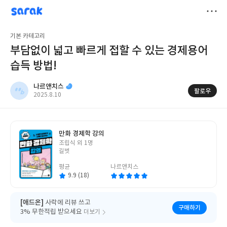
sarak
나르앤치스
저
기본 카테고리
장
부담없이 넓고 빠르게 접할 수 있는 경제용어
습득 방법!
나르앤치스
팔로우
작
2025.8.10
성
일
만화 경제학 강의
글
조립식 외 1명
쓴
길벗
이
평균
나르앤치스
9.9 (18)
[애드온]
사락에 리뷰 쓰고
구매하기
3% 무한적립 받으세요
더보기