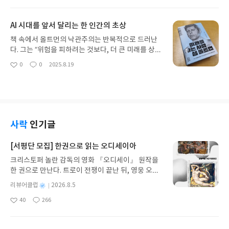
아
글
성
태계, 그리고 그 생태계를 조망하며 우리가 갖춰야 할
『마케팅 때문에 고민입니다』는 업종을 넘어서 모
요
일
‘설계자(Architect)’로서의 서늘한 각성이었다. 단순
든 사업자가 반드시 이해해야 할 마케팅의 뼈대를 보
히 질문을 잘 던지는 기술을 넘어, 삶의 시스템을 어
AI 시대를 앞서 달리는 한 인간의 초상
여주는 책이다.저자가 직접 마케팅 대행사를 운영하
떻게 재구축할 것인가라는 실존적 질문이 이 책의 갈
며 현장에서 축적한 경험을 바탕으로,온라인·오프라
책 속에서 올트먼의 낙관주의는 반복적으로 드러난
피마다 박혀 있다.이 책이 지닌 가장 큰 미덕은 '비전
인을 가리지 않고 “매출이 오르는 구조”를 단계별로
다. 그는 “위험을 피하려는 것보다, 더 큰 미래를 상상
공자의 반란'이 주는 해방감에 있다. 저자는 스스로
설명한다.책은 병원블로그마케팅 분야를 자주 언급
하는 편이 낫다”라고 말한다.단순한 기술 낙관이 아
0
0
2025.8.19
개발자가 아니었음에도 '바이브 코딩(Vibe Codin
좋
댓
작
하지만,이 책이 병원만을 위한 책이어서가 아니라,병
니라, 핵융합 발전·기본소득·생명공학 등 인류 전체
아
글
성
g)'이라 불리는 AI와의 유연한 협업을 통해 단기간에
원처럼 경쟁이 치열하고 신뢰 확보가 중요한 업종에
의 미래와 맞닿은 영역에 과감히 투자하는 태도로 나
요
일
여러 서비스를 세상에 내놓았다. "코딩을 몰라도 된
특히 잘 맞기 때문이다.즉, 모든 업종에 적용되는 기
타난다. 저자는 그를 “기술 진보에 대한 종교적 신념
다"는 그의 주장은 막연한 위로가 아니라, 직접 몸으
본기 + 병원에서도 통하는 실전성이라는 두 가지 장
을 가진 사람”이라고 표현한다. 챗GPT가 촉발한 논
로 부딪쳐 증명해낸 생생한 기록이기에 묵직한 설득
점을 동시에 지닌 책이다. 업종을 넘어 통하는 기본기
쟁 역시 단순히 AI 도구의 문제가 아니라, 인류가 어
력을 갖는다. 기술의 장벽에 막혀 꿈을 유예하던 이들
『마케팅 때문에 고민입니다』는 특정 업종을 위한
떤 방향으로 나아갈 것인가라는 질문과 직결된다.읽
사락
인기글
에게, 그는 이제 도구가 아닌 '언어'를 가졌느냐고 묻
마케팅 책이 아니다.그러나 병원처럼 신뢰와 경쟁이
다 보면 샘 올트먼은 한편으로는 차가운 계산을 중시
는다. 마치 백지의 지도 위에 나만의 경로를 그려 넣
중요한 분야에서 특히 많이 언급되는 이유는,이 책이
하는 경영자이면서, 다른 한편으로는 이상주의자라
[서평단 모집] 한권으로 읽는 오디세이아
는 고독한 작업처럼, 그는 기술이라는 도구를 다정한
‘정답’이 아니라 ‘원리’를 알려주는 책이기 때문이다.
는 모순적 얼굴을 함께 지닌 인물로 다가온다. 그는
참견 삼아 스스로의 길을 채워나갈 것을 제안한다.우
크리스토퍼 놀란 감독의 영화 『오디세이』 원작을
업종이 바뀌어도 원리는 같다.고객을 이해하고, 유입
창업자들을 지도하며 “미래를 믿는 태도 자체가 경쟁
리는 이제 선택의 기로에 서 있다. 기술의 변화를 지
한 권으로 만난다. 트로이 전쟁이 끝난 뒤, 영웅 오디
흐름을 만들고, 전환 동선을 개선하고,방문한 고객을
력”이라고 강조했고, 동시에 오픈AI에서는 AI 규제
켜보며 내 자리가 사라질까 전전긍긍하는 '구경꾼'으
세우스는 고향 이타케로 돌아가기 위해 키클롭스, 마
다시 돌아오게 만드는 구조.그 기본기를 이 책은 명확
논쟁과 윤리적 책임을 둘러싸고 갈등의 중심에 서 있
별
리뷰어클럽
2026.8.5
로 남을 것인가, 아니면 100명의 AI 비서를 거느린
녀 키르케, 세이렌의 노래, 포세이돈의 분노를 헤쳐
한 언어로 전달한다.마케팅이 막막한 사람이라면,병
었다. 이러한 이중성은 오늘날 AI 논쟁의 복잡성을 그
명
작
'지휘관'이 되어 나만의 비즈니스 영토를 구축할 것
40
266
나간다. 그리스 철학 전공자인 옮긴이가 호메로스의
원을 운영하든 작은 매장을 운영하든이 책은 “어디서
대로 비춘다.책은 테크놀로지의 최전선에서 벌어진
좋
댓
작
성
인가. 저자는 공포 마케팅에 휘둘리는 대신, 1인 기업
아
글
성
방대한 24권 서사를 현대적이고 자연스러운 한국어
부터 다시 시작해야 하는가”에 대한 가장 현실적인
사건들을 나열하고 있진 않다. 한 인물이 어떻게 실패
일
요
일
가로서 AI라는 군단을 진두지휘하는 '실행의 언어'를
로 풀어내, 고전이 낯선 독자도 이야기의 흐름을 놓치
안내서가 되어줄 것이다.
와 갈등을 통과하며 자기 철학을 만들어 왔는지 보여