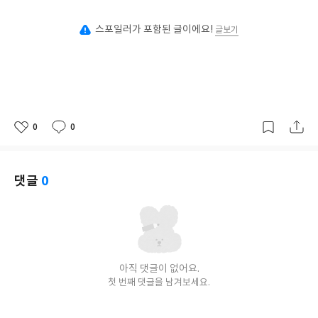
스포일러가 포함된 글이에요!
글보기
0
0
좋
댓
작
아
글
성
요
일
댓글
0
아직 댓글이 없어요.
첫 번째 댓글을 남겨보세요.