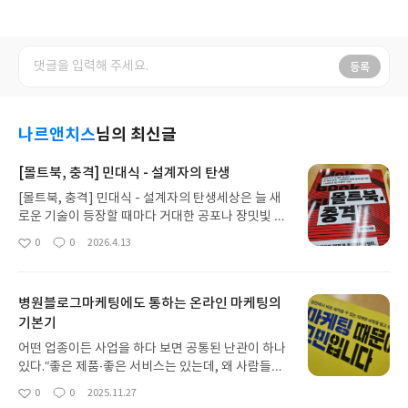
등록
나르앤치스
님의 최신글
[몰트북, 충격] 민대식 - 설계자의 탄생
[몰트북, 충격] 민대식 - 설계자의 탄생세상은 늘 새
로운 기술이 등장할 때마다 거대한 공포나 장밋빛 낙
관 중 하나를 선택하라고 강요한다. 인공지능이 인간
0
0
2026.4.13
좋
댓
작
의 일자리를 집어삼킬 것이라는 서늘한 경고와, 모든
아
글
성
불편을 해소해 줄 것이라는 달콤한 유혹 사이에서 우
요
일
리는 자주 길을 잃는다. 삶의 지독한 불투명함 속에서
병원블로그마케팅에도 통하는 온라인 마케팅의
나를 지탱하는 것이 벼락같은 행운이 아니듯, 기술의
기본기
격랑 속에서 우리를 구원하는 것 또한 막연한 기대감
은 아닐 것이다.민대식의 <몰트북, 충격>을 읽으며
어떤 업종이든 사업을 하다 보면 공통된 난관이 하나
내가 응시한 것은 AI라는 도구의 화려한 성능이 아니
있다.“좋은 제품·좋은 서비스는 있는데, 왜 사람들은
었다. 대신, 인간이 배제된 채 AI 에이전트들이 스스
몰려오지 않을까?” 병원도, 카페도, 쇼핑몰도, 스타트
0
0
2025.11.27
로 토론하고 결론을 내리는 ‘몰트북’이라는 기묘한 생
좋
댓
작
업도 같은 고민을 한다.그런 점에서 이승민 저자의