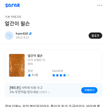
sarak
ham828
저
기본 카테고리
장
얼간이 윌슨
ham828
팔로우
작
2022.4.13
성
일
얼간이 윌슨
글
마크 트웨인 저
쓴
창비
이
평균
ham828
8 (4)
[애드온]
사락에 리뷰 쓰고
구매하기
3% 무한적립 받으세요
더보기
겉보기에는 거의 백인일지라도 흑인의 피가 조금이라도 섞이면 흑