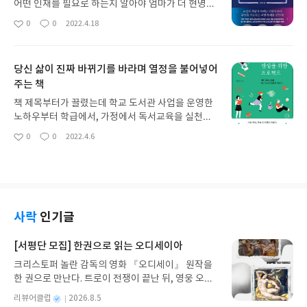
책은 나와같은 사람들에게 어떻게 경제신문 읽기를
어떤 인재를 필요로 하는지 알아야 엄마가 더 현명하
습관으로 가져갈 수 있는지와 재태크에 활용할 수 있
고 냉철하게 휩쓸리지 않고 교육에 대한 주관을 가질
0
0
2022.4.18
좋
댓
작
는지를 친절하게 알려주고 있다. 이 책을 읽기 전에는
수 있을 것 같아서 이 책을 읽게 되었습니다. 코로나
아
글
성
맨땅에 헤딩하듯이 10여년 만에 경제신문을 펼쳐들
가 우리에게 가져온 변화는 매우 다양합니다. 그중에
요
일
고 모르는 용어를 하나하나 검색해가며 더듬더듬 읽
서도 교육을 빼놓을 수 없는데, 가장 느리게 변화할
당신 삶이 진짜 바뀌기를 바라며 열정을 불어넣어
어내려갔다. 이해가 안되면 안되는 대로 요약, 검색,
것 같았던 교육현장에서도 온라인 원격 수업이 보편
내 의견과 의문점 찾기의 과정을 반복했다. 이 방법이
주는 책
화되었지요. 그리고 2025년부터는 고교학점제가 시
영 틀린것은 아니었으나 책을 읽고 좀 더 효율적인 방
행된다고 합니다. 책에서 온라인 학습의 장단점을
책 제목부터가 끌렸는데 학교 도서관 사업을 운영한
법을 알게 되었고 경제기사에서 연결고리를 찾는 것
면밀히 분석하고 온라인 학습을 어떻게 효율적으로
노하우부터 학급에서, 가정에서 독서교육을 실천한
이 훨씬 수월해졌다. 그리고 일주일에 두번 인증을 위
유의미하게 활용할 수 있는지 자세한 팁들을 알려주
생생한 경험담을 들을 수 있었다. 지난 십여년동안
0
0
2022.4.6
해 읽던것을 5월부터는 스스로 평일 매일읽기로 늘
고 있어 도움이 되었어요. 사실 저는 지금껏 아이들
좋
댓
작
다양한 독서교육 관련 연수를 듣고 작가와 만나고 도
아
글
성
려보고자 한다. 책에 안내된 방법대로 기사의 뼈대를
교육에 있어서는 미디어를 최대한 자제하고 아날로
움이 될 만한 것이 있으면 뭐든지 실천하려고 했던 선
요
일
찾고 질문거리를 만들고 생각을 하다보니 내가 속한
그 방식만을 고집하고 있었는데 웹 3.0으로 향하는
생님의 열정이 책 한 권에 고스란히 녹아있다. 나 역
세계가 달리보인다. 작은 물건 하나를 구입할때도, 회
이 시대에 '이런 내 방식이 과연 맞을까' 하는 고민도
시 책육아를 하고 있고 무엇보다 아이들에게 독서를
사에서 일을 할 때도, 이 모든 것이 경제의 흐름과 연
많았거든요. 그런 궁금증과 걱정을 해소할 수 있는 책
강조하기에 생각이 맞닿아 있는 부분도 많았고, 특히
결되어 있다고 생각하니 흥미롭다. 그야말로 봉사가
이었습니다. 교육은 속도보다 방향이다. 개인의 다양
구체적으로 집에서 내 아이와 함께 실천할 수 있는 부
사락
인기글
눈을 뜨듯 금융문맹에서 조금씩 벗어나는 느낌이다.
성이 존중받지 못하는 무한 경쟁에 아이를 내맡길 것
분을 담은 3장의 내용과 다양한 추천도서목록이 도
아직 초보 경제신문구독자이지만 책과 함께 '신문도
이 아니라 개개인의 소중한 관심과 흥미로 학습하게
움되었다. 이 책에서 나오는 '교사'는 모두 '엄마'로
[서평단 모집] 한권으로 읽는 오디세이아
앞으로 나와 함께하겠구나'라는 생각에 벌써 부자가
한다면 배움의 즐거움이 아이의 꿈에 날개를 달아주
바꿔서 읽어도 무방하다. 책이 주는 평정심의 효과.
된 듯 뿌듯하다.
리라 믿습니다. 두 아이의 부모로서 항상 열린 마음으
크리스토퍼 놀란 감독의 영화 『오디세이』 원작을
남과 비교하지 않고, 내가 내 삶을 주도적으로 챙기고
로 아이들의 이야기에 더욱 귀 기울이고 면밀히 관심
한 권으로 만난다. 트로이 전쟁이 끝난 뒤, 영웅 오디
있다는 느낌. 바쁘다는 핑계로 책 한 장 읽지 않고 내
사를 살펴 필요한 때 적절히 코칭 할 수 있는 든든한
세우스는 고향 이타케로 돌아가기 위해 키클롭스, 마
삶을 그냥 흘러가는 대로 두었을 때, 나락으로 떨어지
별
리뷰어클럽
2026.8.5
조력자가 되기를 희망합니다.
녀 키르케, 세이렌의 노래, 포세이돈의 분노를 헤쳐