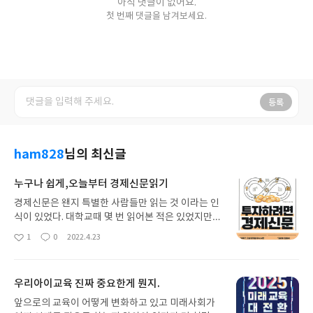
아직 댓글이 없어요.
첫 번째 댓글을 남겨보세요.
등록
ham828
님의 최신글
누구나 쉽게,오늘부터 경제신문읽기
경제신문은 왠지 특별한 사람들만 읽는 것 이라는 인
식이 있었다. 대학교때 몇 번 읽어본 적은 있었지만
사실상 경제신문을 제대로 읽어본 적이 없다. 그리고
1
0
2022.4.23
좋
댓
작
경제신문은 일반신문처럼 그냥 읽고 '아, 그렇구
아
글
성
나'하고 넘어가는 것이 아니라 그 안의 정보를 활용하
요
일
여 투자로 연결시키려면 나름의 공부가 필요하다. 실
우리아이교육 진짜 중요한게 뭔지.
제로 읽다보면 단번에 이해되지 않는 내용도 꽤 많다.
때문에 재미를 가지고 꾸준히 읽기가 쉽지 않다. 이
앞으로의 교육이 어떻게 변화하고 있고 미래사회가