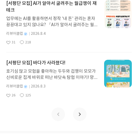
지 않고 끝까지 읽을 수 있다. 3천 년을 이어 온 귀향
[서평단 모집] AI가 알아서 굴려주는 월급쟁이 재
과 모험의 대서사시가 가장 읽기 편한 번역으로 새롭
테크
게 펼쳐진다.한권으로 읽는 오디세이아글쓴이호메로
업무에는 AI를 활용하면서 정작 '내 돈' 관리는 혼자
스 저/육혜원 역출판사이화북스 예스24 바로가기 닫
끙끙대고 있지 않나요? 『AI가 알아서 굴려주는 월급
기모집인원 : 5명신청기간 : 2026.08.05 ~ 2026.08.
쟁이 재테크』는 챗GPT·클로드·제미나이·퍼플렉시
09발표일자 : 2026.08.13리뷰 작성기한 : 도서/상품
별
리뷰어클럽
2026.8.4
티를 나만의 재테크 팀으로 만드는 실전 가이드입니
받고 2주 이내 ▶ 주소/연락처 업데이트 : 신청 전 상
명
작
31
218
다. 재무 진단부터 주식 투자, 부동산, 절세, 자산 관
좋
댓
작
성
품 받으실 주소/연락처를 업데이트 해주세요! (선정
아
글
성
리 자동화 루틴까지, 코딩 없이도 프롬프트 하나로 2
일
후 수정 불가)▶ 서평단 신청 방법 : 기대평 댓글을 작
요
일
0년 차 재무 전문가의 맞춤 조언을 받을 수 있습니다.
성해주세요! 먼저 작성한 리뷰를 올려주시면 당첨확
좋은 정보를 찾는 시대는 끝났습니다. 이제는 좋은 질
[서평단 모집] 바다가 사라졌다!
률이 올라갑니다!! ※ 신청 전, 꼭 확인해주세요!- '사
문을 던지는 사람이 돈을 법니다. 경제적 자유를 앞당
락' 개설 후, 이 글의 댓글로 신청해주세요.- 기존 YE
호기심 많고 모험을 좋아하는 두두와 겁쟁이 모모가
기고 싶은 월급쟁이라면, 이 책이 바로 그 시작입니
S블로그는 '사락'으로 개편되어 별도로 개설하지 않
신비로운 집게 바위로 떠난 바닷속 탐험 이야기! 망둥
다.AI가 알아서 굴려주는 월급쟁이 재테크글쓴이김
으셔도 됩니다. ▶ 도서/상품 발송- 도서/상품은 최근
이, 소라게, 낙지 같은 바다 친구들과 신나게 놀던 중
태형 저출판사한빛미디어 예스24 바로가기 닫기모
별
리뷰어클럽
2026.8.3
배송지가 아닌 회원정보상의 주소/연락처 (클릭 시
갑자기 거대해진 집게 바위의 비밀을 마주하게 되는
명
작
집인원 : 5명신청기간 : 2026.08.04 ~ 2026.08.08발
수정 가능)로 발송됩니다.- 주소/연락처에 문제가 있
26
125
데, 과연 바다에 무슨 일이 벌어진 걸까요? 상상력을
좋
댓
작
성
표일자 : 2026.08.13리뷰 작성기한 : 도서/상품 받고
을 시 선정에서 제외되거나 배송에서 누락될 수 있습
아
글
성
자극하는 환상적인 해양 모험 동화 속으로 풍덩 빠져
일
2주 이내 ▶ 주소/연락처 업데이트 : 신청 전 상품 받
요
일
니다(재발송 불가). ▶ 리뷰 작성- 도서/상품을 받고
보세요!바다가 사라졌다!글쓴이서휘 글출판사풀
으실 주소/연락처를 업데이트 해주세요! (선정 후 수
2주 이내 리뷰를 작성해주셔야 합니다. (포스트가 아
빛 예스24 바로가기 닫기모집인원 : 20명신청기간 :
정 불가)▶ 서평단 신청 방법 : 기대평 댓글을 작성해
닌 '리뷰'로 작성)- 기간내 미작성, 불성실한 리뷰, 도
2026.08.03 ~ 2026.08.07발표일자 : 2026.08.13리
주세요! 먼저 작성한 리뷰를 올려주시면 당첨확률이
서/상품과 무관한 리뷰 작성 시 이후 선정에서 제외
뷰 작성기한 : 도서/상품 받고 2주 이내 ▶ 주소/연락
올라갑니다!! ※ 신청 전, 꼭 확인해주세요!- '사락' 개
될 수 있습니다.- 리뷰어클럽은 개인의 감상이 포함
처 업데이트 : 신청 전 상품 받으실 주소/연락처를 업
설 후, 이 글의 댓글로 신청해주세요.- 기존 YES블로
된 300자 이상의 리뷰를 권장합니다.