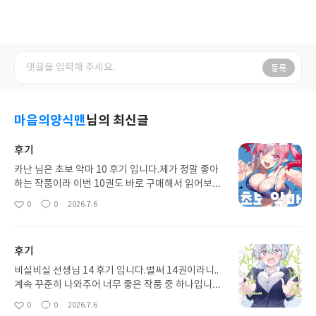
등록
마음의양식맨
님의 최신글
후기
카난 님은 초보 악마 10 후기 입니다.제가 정말 좋아
하는 작품이라 이번 10권도 바로 구매해서 읽어보았
습니다. 그래도 꾸준히 나오기도 해서 너무 좋고 이번
0
0
2026.7.6
좋
댓
작
10권도 상당히 만족해서 다음 11권도 꼭 구매해서
아
글
성
읽어볼 예정입니다. 항상 건강하시고 행복하시길 바
요
일
랍니다.
후기
비실비실 선생님 14 후기 입니다.벌써 14권이라니..
계속 꾸준히 나와주어 너무 좋은 작품 중 하나입니다.
이번 14권도 상당히 만족했고 다음 15권은 한정판이
0
0
2026.7.6
좋
댓
작
나 특장판 같은 걸로 해서 나와주면 더욱 좋지 않나