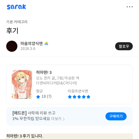
sarak
마음의양식맨
저
기본 카테고리
장
후기
마음의양식맨
팔로우
작
2026.5.6
성
일
히마텐! 3
글
오노 겐키 글,그림/이승원 역
쓴
디앤씨미디어(D&C미디어)
이
평균
마음의양식맨
10 (7)
[애드온]
사락에 리뷰 쓰고
구매하기
3% 무한적립 받으세요
더보기
히마텐! 3 후기 입니다.