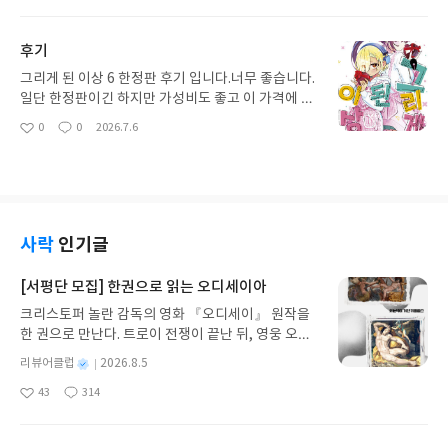
아
글
성
싶습니다. 항상 건강하시고 행복하시기를 바랍니다.
요
일
후기
그리게 된 이상 6 한정판 후기 입니다.너무 좋습니다.
일단 한정판이긴 하지만 가성비도 좋고 이 가격에 특
전 갯 수나 퀄리티도 장난아닙니다. 계속 그리게 된
0
0
2026.7.6
좋
댓
작
이상 신권이 나올 때 마다 읽고 있는데 이번에도 너무
아
글
성
만족했습니다. 다음 7권도..이렇게 나와주면 좋을 것
요
일
같습니다..항상 건강하시고 행복하시길 바랍니다.
사락
인기글
[서평단 모집] 한권으로 읽는 오디세이아
크리스토퍼 놀란 감독의 영화 『오디세이』 원작을
한 권으로 만난다. 트로이 전쟁이 끝난 뒤, 영웅 오디
세우스는 고향 이타케로 돌아가기 위해 키클롭스, 마
별
리뷰어클럽
2026.8.5
녀 키르케, 세이렌의 노래, 포세이돈의 분노를 헤쳐
명
작
43
314
나간다. 그리스 철학 전공자인 옮긴이가 호메로스의
좋
댓
작
성
아
글
성
방대한 24권 서사를 현대적이고 자연스러운 한국어
일
요
일
로 풀어내, 고전이 낯선 독자도 이야기의 흐름을 놓치