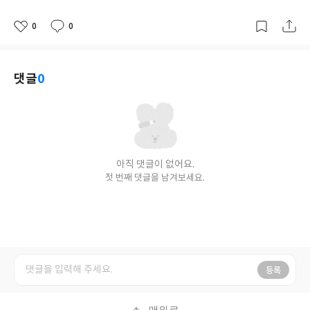
0
0
좋
댓
작
아
글
성
요
일
댓글
0
아직 댓글이 없어요.
첫 번째 댓글을 남겨보세요.
등록