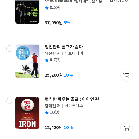
Steve Newell 저/최대혁,김기홍,
대한미디어
글
전재홍 공역
평
9.5
(4)
쓴
출
균
이
판
사
37,050
5%
원
가
격
임진한의 골프가 쉽다
임진한 저
삼호미디어
글
평
8.7
(3)
쓴
출
균
이
판
사
25,200
10%
원
가
격
핵심만 배우는 골프 : 아이언 편
김해천 저
싸이프레스
글
평
10
(3)
쓴
출
균
이
판
사
12,420
10%
원
가
격