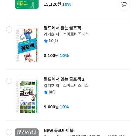
사
15,120
10%
원
가
격
필드에서 읽는 골프책
김기호 저
스마트비즈니스
글
평
10
(1)
쓴
출
균
이
판
사
8,100
10%
원
가
격
필드에서 읽는 골프책 2
김기호 저
스마트비즈니스
글
평
0
(0)
쓴
출
균
이
판
사
9,000
10%
원
가
격
NEW 골프바이블