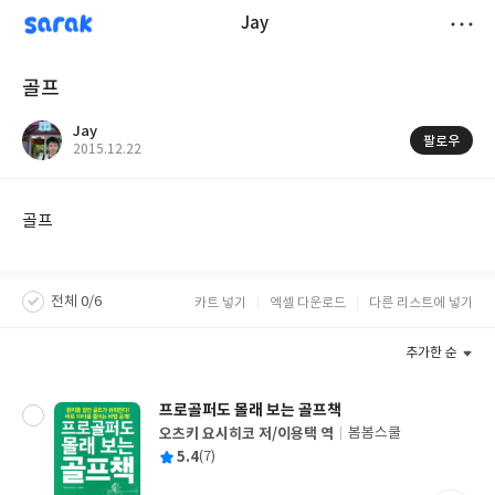
sarak
Jay
저
골프
장
Jay
팔로우
작
2015.12.22
성
일
골프
전체 0/6
카트 넣기
엑셀 다운로드
다른 리스트에 넣기
추가한 순
프로골퍼도 몰래 보는 골프책
오츠키 요시히코 저/이용택 역
봄봄스쿨
글
평
5.4
(7)
쓴
출
균
이
판