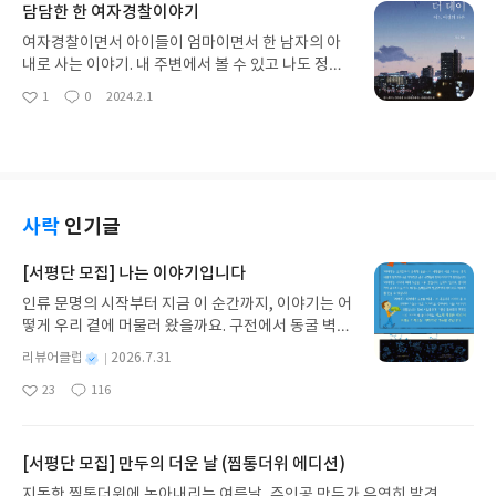
담담한 한 여자경찰이야기
여자경찰이면서 아이들이 엄마이면서 한 남자의 아
내로 사는 이야기. 내 주변에서 볼 수 있고 나도 정신
없이 사는 워킹맘으로 많은 공감을하며 읽게 된 책이
1
0
2024.2.1
좋
댓
작
었습니다. 특수한 직업을 가진 사람으로 현장의 생생
아
글
성
한 이야기를 듣는 기분이었어요. 112 상황실 근무 이
요
일
야기, 학교폭력 이야기.. 어쩌면 스펙타클한 일들을 ..
담담히 써내려간 책이예요.편안하게 쓰인 글들로 순
식간에 읽히는 책이랍니다.더데이 2탄도 기대합니다
~♡
사락
인기글
[서평단 모집] 나는 이야기입니다
인류 문명의 시작부터 지금 이 순간까지, 이야기는 어
떻게 우리 곁에 머물러 왔을까요. 구전에서 동굴 벽화
와 점토판을 거쳐 종이와 책으로, 그리고 오늘날 수천
별
리뷰어클럽
2026.7.31
권의 인쇄본으로 이어지는 이야기의 여정을 따라가
명
작
23
116
는 그림책입니다. 때로는 즐거움을, 때로는 위로를,
좋
댓
작
성
아
글
성
때로는 두려움의 대상이 되기도 했던 이야기가 우리
일
요
일
일상에 어떻게 녹아들어 있는지 되짚어보며 이야기
가 지닌 본질적 가치와 이야기를 누리는 기쁨을 다시
[서평단 모집] 만두의 더운 날 (찜통더위 에디션)
발견하게 합니다.나는 이야기입니다글쓴이댄 야카리
지독한 찜통더위에 녹아내리는 여름날, 주인공 만두가 우연히 발견