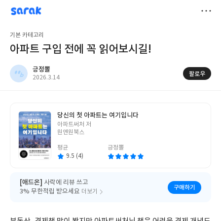
sarak
긍정뽈
저
기본 카테고리
장
아파트 구입 전에 꼭 읽어보시길!
긍정뽈
팔로우
작
2026.3.14
성
일
당신의 첫 아파트는 여기입니다
글
아파트써처 저
쓴
원앤원북스
이
평균
긍정뽈
9.5 (4)
[애드온]
사락에 리뷰 쓰고
구매하기
3% 무한적립 받으세요
더보기