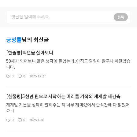
등록
긍정뽈
님의 최신글
[한줄평]백년을 살아보니
50세가 되어보니 많은 생각이 들었는데..아직도 할일이 많구나 깨달았습
니다.
0
0
2025.12.27
좋
댓
작
아
글
성
요
일
[한줄평]5천만 원으로 시작하는 미라클 기적의 재개발 재건축
재개발 기본을 정확히 알려주는 책 너무 재미있어서 순식간에 다 읽었어
요~!
0
0
2025.1.28
좋
댓
작
아
글
성
요
일