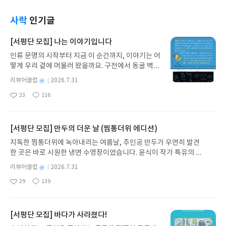
사락
인기글
[서평단 모집] 나는 이야기입니다
인류 문명의 시작부터 지금 이 순간까지, 이야기는 어
떻게 우리 곁에 머물러 왔을까요. 구전에서 동굴 벽화
와 점토판을 거쳐 종이와 책으로, 그리고 오늘날 수천
별
리뷰어클럽
2026.7.31
권의 인쇄본으로 이어지는 이야기의 여정을 따라가
명
작
23
116
는 그림책입니다. 때로는 즐거움을, 때로는 위로를,
좋
댓
작
성
아
글
성
때로는 두려움의 대상이 되기도 했던 이야기가 우리
일
요
일
일상에 어떻게 녹아들어 있는지 되짚어보며 이야기
가 지닌 본질적 가치와 이야기를 누리는 기쁨을 다시
[서평단 모집] 만두의 더운 날 (찜통더위 에디션)
발견하게 합니다.나는 이야기입니다글쓴이댄 야카리
지독한 찜통더위에 녹아내리는 여름날, 주인공 만두가 우연히 발견
노 글/유수현 역출판사소원나무 예스24 바로가기 닫
한 곳은 바로 시원한 냉면 수영장이었습니다. 윤식이 작가 특유의 유
기모집인원 : 10명신청기간 : 2026.07.31 ~ 2026.0
머러스한 캐릭터와 밝은 색감으로 그려낸 이 국내 창작 그림책은 무
8.04발표일자 : 2026.08.06리뷰 작성기한 : 도서/상
별
리뷰어클럽
2026.7.31
더위에 지친 독자들에게 상상만으로도 더위가 싹 가시는 통쾌한 탈출
명
작
품 받고 2주 이내 ▶ 주소/연락처 업데이트 : 신청 전
29
139
구를 선사합니다. 소원나무 베스트셀러 시리즈의 세 번째 이야기로,
좋
댓
작
성
상품 받으실 주소/연락처를 업데이트 해주세요! (선
아
글
성
만두가 풍덩 빠진 차가운 냉면 물결 속에서 짜릿한 여름 해방감을 만
일
정 후 수정 불가)▶ 서평단 신청 방법 : 기대평 댓글을
요
일
끽하는 모습이 마음속까지 시원하게 파고듭니다.만두의 더운 날 (찜
작성해주세요! 먼저 작성한 리뷰를 올려주시면 당첨
통더위 에디션)글쓴이윤식이 저출판사소원나무 예스24 바로가기 닫
[서평단 모집] 바다가 사라졌다!
확률이 올라갑니다!! ※ 신청 전, 꼭 확인해주세요!-
기모집인원 : 5명신청기간 : 2026.07.31 ~ 2026.08.04발표일자 : 20