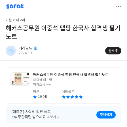
sarak
메리골드
저
기본 카테고리
장
해커스공무원 이중석 맵핑 한국사 합격생 필기
노트
메리골드
팔로우
작
2024.3.7
성
일
해커스공무원 이중석 맵핑 한국사 합격생 필기노트
글
이중석 외 1명
쓴
해커스공무원
이
평균
메리골드
10 (4)
[애드온]
사락에 리뷰 쓰고
구매하기
3% 무한적립 받으세요
더보기