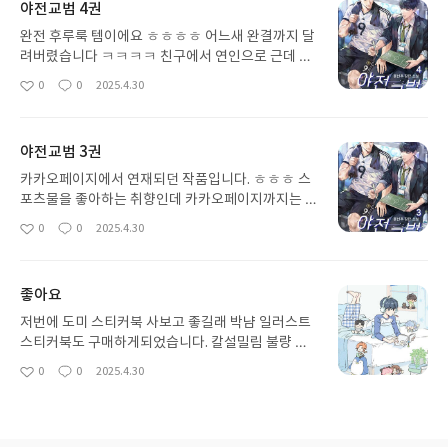
야전교범 4권
완전 후루룩 템이에요 ㅎㅎㅎㅎ 어느새 완결까지 달
려버렸습니다 ㅋㅋㅋㅋ 친구에서 연인으로 근데 쌍
방삽질을 곁들인 ㅋㅋㅋ 기억상실이 첨가된 공이 엄
0
0
2025.4.30
좋
댓
작
청 다정하고욥 또 엄청난 직진남이었습니다 기억을
아
글
성
찾게 된 이선의 감정의 소용돌이까지 재밌었어요
요
일
야전교범 3권
카카오페이지에서 연재되던 작품입니다. ㅎㅎㅎ 스
포츠물을 좋아하는 취향인데 카카오페이지까지는 섭
렵하지 못해서 있는지도 몰랐던 ㅋㅋㅋ 작품이네요
0
0
2025.4.30
좋
댓
작
ㅠㅠ 친구에서 연인으로의 과전응 거치는 쌍방삽질
아
글
성
물입니다 ㅎㅎㅎ 잘보고있어요 ㅎ
요
일
좋아요
저번에 도미 스티커북 사보고 좋길래 박냠 일러스트
스티커북도 구매하게되었습니다. 칼설밀림 불량 이
슈가 있었던 걸로 아는데 받아보니 상태가 괜찮아서
0
0
2025.4.30
좋
댓
작
다행이었네요 ㅎㅎㅎㅎ 귀여운 일러스트들로 구성
아
글
성
되어 있어서 사용하기 좋습니다 ㅎㅎ
요
일