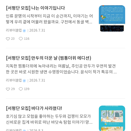
수 있을까? 드라마에서처럼 자아실현도 하면서 자기
을 두고 시간을 나누는 기존의 시간관리법은 결과물
구는 기타도 제법 잘 쳤었는데... 손편지를 생각하면
[서평단 모집] 나는 이야기입니다
발전을 꾀하며 훈훈한 인간관계까지도 쌓을 수 있는
의 질과 양을 의식하지 않기에 누구에게나 도움이 되
그 때 그 친구가 생각이 난다. 그 당시는 서로 고민이
곳이 회사라면 좋겠지만 저자의 지적처럼 돈을 위한
인류 문명의 시작부터 지금 이 순간까지, 이야기는 어
는 것은 아니라고 한다. 역설적으로 기존 방법으로 효
참 많았던 것 같다. 그 때 우리는 늘 똑같은 말을 했던
단순 노동을 하는 것이 아닌가 싶은 마음이 들때 저자
떻게 우리 곁에 머물러 왔을까요. 구전에서 동굴 벽화
과를 보지 못한 사람들이 많기 때문에 계속 그러한 관
것 같다. 지루하지만 힘내보자고 그렇게 서로를 다독
처럼 쿨하게 바로 박차고 나올수 없을지는 모르겠지
와 점토판을 거쳐 종이와 책으로, 그리고 오늘날 수천
련 서적이 팔려 나가는 것이라는 것이다. 질높은 결
였다. 그 친구 덕분에 답답하고 괜시리 주눅이 들었던
별
리뷰어클럽
2026.7.31
만 대리만족이라도 느껴볼란다. 그리고 저자의 말대
권의 인쇄본으로 이어지는 이야기의 여정을 따라가
과물을 위해서는 의욕적인 시간을 얼마나 가질 수 있
시절을 잘 지나온 것 같다. 그리고 지금은 안타깝게도
명
작
로 그런 소소한 공상들이 모이면 언젠가는 하고 싶은
23
116
는 그림책입니다. 때로는 즐거움을, 때로는 위로를,
는 것인가가 중요한데 이를 뒤집어보면 의욕이 떨어
없지만 따뜻한 손편지의 느낌이 종종 힘들때 버틸 수
좋
댓
작
성
것을 마음의 소리를 듣고 바로 따라갈 용기도 생기겠
아
글
성
때로는 두려움의 대상이 되기도 했던 이야기가 우리
지는 시간을 줄인다는 말과 같다. 저자는 부정적인 생
있는 힘을 주기도 한다. 그래서 나에게 편지란 따뜻하
일
요
일
지.
일상에 어떻게 녹아들어 있는지 되짚어보며 이야기
각을 없앨 방법으로 부정적인 느낌이 들때 왼쪽 손목
고 위로가 되면서 설레는 그런 이미지로 남아있다. 그
가 지닌 본질적 가치와 이야기를 누리는 기쁨을 다시
에 고무줄을 끼우고 튕겨주면 순간적으로 부정적인
[서평단 모집] 만두의 더운 날 (찜통더위 에디션)
래서일까? 저자의 편지는 따뜻하게 다가온다. 시인이
발견하게 합니다.나는 이야기입니다글쓴이댄 야카리
감정이 멀어지고 이를 반복하면 고무줄이 없어도 스
어서 그런지 글이지만 글을 읽다보면 이미지가 그려
지독한 찜통더위에 녹아내리는 여름날, 주인공 만두가 우연히 발견
노 글/유수현 역출판사소원나무 예스24 바로가기 닫
스로 생각의 전환이 쉬워진다고 소개했다. 마치 파블
진다. 고흐가 동생 테오를 생각하며 사이프러스나무
한 곳은 바로 시원한 냉면 수영장이었습니다. 윤식이 작가 특유의 유
기모집인원 : 10명신청기간 : 2026.07.31 ~ 2026.0
로 개처럼 조건반사에 길들여지는 느낌이 없진 않지
를 치열하게 그렸듯이, 저자의 삶과 생각이 녹아든 글
머러스한 캐릭터와 밝은 색감으로 그려낸 이 국내 창작 그림책은 무
8.04발표일자 : 2026.08.06리뷰 작성기한 : 도서/상
만 오감을 이용한 쉬운 방법이니 도전해봐도 좋을 것
별
리뷰어클럽
2026.7.31
은 편안하게 다가오면서도 삶에 대한 치열한 고민이
더위에 지친 독자들에게 상상만으로도 더위가 싹 가시는 통쾌한 탈출
명
작
품 받고 2주 이내 ▶ 주소/연락처 업데이트 : 신청 전
같다. 결국 시간을 효율적으로 제어하는 것은 방법론
녹아있다. 어딘가 고흐와 닮아 있기도 한 것 같다. 치
29
139
구를 선사합니다. 소원나무 베스트셀러 시리즈의 세 번째 이야기로,
좋
댓
작
성
상품 받으실 주소/연락처를 업데이트 해주세요! (선
적으로 접근할 필요도 있지만 마인드 컨트롤도 중요
열하지만 따듯한 마음이 느껴진다고 할까? 사랑하는
아
글
성
만두가 풍덩 빠진 차가운 냉면 물결 속에서 짜릿한 여름 해방감을 만
일
정 후 수정 불가)▶ 서평단 신청 방법 : 기대평 댓글을
한 것 같다. 아마도 시간을 활용하는 것도 자신의 의
이를 생각하며 묵묵히 그림을 그린 고흐처럼 저자도
요
일
끽하는 모습이 마음속까지 시원하게 파고듭니다.만두의 더운 날 (찜
작성해주세요! 먼저 작성한 리뷰를 올려주시면 당첨
지에서부터 시작되니 그런 것 같다. 그렇게 마음을 잘
따뜻한 마음을 담아 자신의 일상이 녹아든 글을 적어
통더위 에디션)글쓴이윤식이 저출판사소원나무 예스24 바로가기 닫
[서평단 모집] 바다가 사라졌다!
확률이 올라갑니다!! ※ 신청 전, 꼭 확인해주세요!-
쓰면서 물리적인 시간을 활용하면 시간에 끌려가는
내려갔다. 그가 어머니가 사주신 구두 한 짝을 찾으러
기모집인원 : 5명신청기간 : 2026.07.31 ~ 2026.08.04발표일자 : 20
'사락' 개설 후, 이 글의 댓글로 신청해주세요.- 기존
사람이 아닌 시간을 컨트롤 하는 사람이 될 수 있지
호기심 많고 모험을 좋아하는 두두와 겁쟁이 모모가
자신이 차사고가 난 현장에서 찾아가는 모습이 조금
26.08.06리뷰 작성기한 : 도서/상품 받고 2주 이내 ▶ 주소/연락처 업
YES블로그는 '사락'으로 개편되어 별도로 개설하지
않을까?
신비로운 집게 바위로 떠난 바닷속 탐험 이야기! 망둥
은 이해가 될 것도 하다. 세상에는 단지 값으로 따질
데이트 : 신청 전 상품 받으실 주소/연락처를 업데이트 해주세요! (선
않으셔도 됩니다. ▶ 도서/상품 발송- 도서/상품은 최
이, 소라게, 낙지 같은 바다 친구들과 신나게 놀던 중
수 없는 많은 것들이 있으니까 말이다. 무심코 지나쳤
정 후 수정 불가)▶ 서평단 신청 방법 : 기대평 댓글을 작성해주세요!
별
리뷰어클럽
2026.8.3