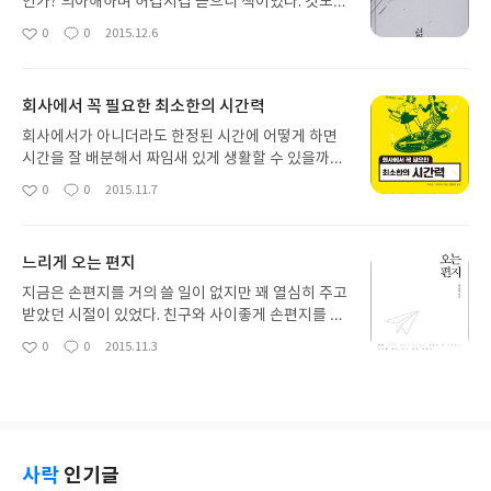
인가? 의아해하며 허겁지겁 뜯으니 책이었다. 것도
양장본~! 그리고 제목은 오해의 소지가 있었다. 사실
0
0
2015.12.6
좋
댓
작
그래서 더 끌린 면도 없진 않다. 양장본이지만 책은
아
글
성
꽤 가벼웠고 저자가 그래픽디자이너라는 것에서 어
요
일
느정도 예상할 수 있듯이 꽤 재미있는 그림과 18개의
회사에서 꼭 필요한 최소한의 시간력
주제에 대한 저자의 단상이 담겨있다. 그렇다. 여기
의 십팔은 처음에 예상한 욕지거리가 아니라 18가지
회사에서가 아니더라도 한정된 시간에 어떻게 하면
주제를 어필한 것이다. 하지만 저자가 풀어낸 주제를
시간을 잘 배분해서 짜임새 있게 생활할 수 있을까가
보면 절로 욕이 나온다. 알고는 있었지만 막상 세상의
늘 궁금했다. 그리고 무엇보다 1등만 기억하는 더러
0
0
2015.11.7
좋
댓
작
부조리함을 하나씩 정리를 해주니 정말 살기 힘든 세
운 세상이라는 말도 있듯이 이 세상은 과정보다는 결
아
글
성
상이구가 싶어서이다. 어쩌면 이 책의 제목은 팍팍한
과만 보는 살벌한 기운이 가득한 험난한 곳이기에 기
요
일
세상에 대한 사람들의 분노어린 주먹질을 대신한 중
왕이면 같은 시간을 투자했을때에 괜찮은 결과가 나
느리게 오는 편지
의적인 제목이 아닐까 싶기도 하다. 우리는 어른들
오는 방법도 궁금하기도 했다. 일본에서 가장 살인
이 만들어내는 똥같은 세상에 살고 있으며, 어쩌면
적인 스캐줄을 소화하며 사는 사람중의 한 명이라며
지금은 손편지를 거의 쓸 일이 없지만 꽤 열심히 주고
'어른'이라는 단어는 얼간이를 지칭하는 것일지도 모
최소한 4~5명의 일을 해치운다는 저자의 말이 솔깃
받았던 시절이 있었다. 친구와 사이좋게 손편지를 주
른다는 저자의 말에 혼자 숨넘어가게 웃었다. 어릴 땐
하다. 그렇게 엄청난 괴력을 발휘하면 좋겠지만 사실
고 받았는데, 내가 받을 차례면 그렇게 기다려질수가
0
0
2015.11.3
그렇게 어른이 되고 싶었는데 막상 어른이 되니 현실
좋
댓
작
그런 것보다 개인적으로는 의미없이 멍때리다 흘러
없었다. 늘 오는 비슷한 시간에 편지는 우편함에 넣어
아
글
성
은 시궁창이요. 예전의 감성은 원래 있었는지도 모르
가는 시간을 최소한 줄이고 비록(?) 일인분의 삶의 경
져 있었고 반듯한 글씨체로 써진 내 이름이 어서 읽어
요
일
게 머나먼 곳으로 사라지고 익숙함에 의존하고 자꾸
계를 넘지 않는 범위에서라도 보람있게 보내고 싶은
보라고 손짓했다. 그리고 지금 생각하면 참 별일도 아
수동적이 되가는 나의 모습을 들킨 것 같은 느낌도 들
바람으로 책을 펼쳤다. 처음부터 저자는 날까로웠
닌데 편지를 읽으면서 많이 웃었고 그 기분이 사라질
었다. 저자처럼 문득 자신이 재미도 없는 일을 시간
다. 결과적으로 '얼마나 일하는가'가 아니라 '질 높은
세라 서둘러 답장을 했던 적이 있었다. 친구는 일상을
버리면서 억지로 하고 있다는 것을 발견하게 된다면
결과물을 얼마나 많이 만들어 낼 수 있는가'가 더 중
꽤 상세하게 적었고 가끔은 직접 아기자기한 편지봉
사락
인기글
개 병신 같다며 욕 한번 시원하게 해주고 박차고 나올
요하다고 했다. 때문에 일괄적으로 업무내용에 초점
투를 만들어서 보내기도 했었다. 손재주가 많았던 친