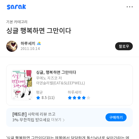
sarak
하루세끼
저
기본 카테고리
장
싱글 행복하면 그만이다
하루세끼
팔로우
작
2011.10.14
성
일
싱글, 행복하면 그만이다
글
우에노 지즈코 저
쓴
이덴슬리벨(EAT&SLEEPWELL)
이
평균
하루세끼
8.5 (11)
[애드온]
사락에 리뷰 쓰고
구매하기
3% 무한적립 받으세요
더보기
'싱글 행복하면 그만이다'라는 제목에서 당당하게 독신남녀로 살아가라는 메