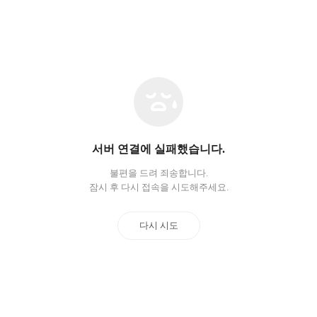
네
트
워
크
오
서버 연결에 실패했습니다.
류
불편을 드려 죄송합니다.
잠시 후 다시 접속을 시도해주세요.
다시 시도