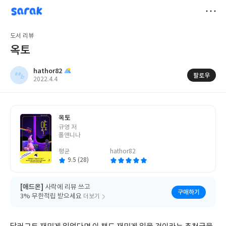
sarak
hathor82
저
도서 리뷰
장
옥토
hathor82
팔로우
작
2022.4.4
성
일
옥토
글
규영 저
쓴
폴앤니나
이
평균
hathor82
9.5 (28)
[애드온]
사락에 리뷰 쓰고
구매하기
3% 무한적립 받으세요
더보기