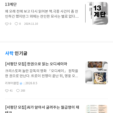
13계단
꽤 오래 전에 보고 다시 읽어본 책.극중 사건이 좀 잔
인하긴 했지만그 외에는 잔인한 묘사는 별로 없다.사
형제도, 범죄자의 교화, 피해자 유족의 울분 등다방
0
0
2024.11.10
좋
댓
작
면으로 생각하게 하는 소설이다.절대적인 선인도 없
아
글
성
고 절대적인 악인도 없어서더 복잡하고 생각이 많아
요
일
지게 한다.
사락
인기글
[서평단 모집] 한권으로 읽는 오디세이아
크리스토퍼 놀란 감독의 영화 『오디세이』 원작을
한 권으로 만난다. 트로이 전쟁이 끝난 뒤, 영웅 오디
세우스는 고향 이타케로 돌아가기 위해 키클롭스, 마
별
리뷰어클럽
2026.8.5
녀 키르케, 세이렌의 노래, 포세이돈의 분노를 헤쳐
명
작
41
283
나간다. 그리스 철학 전공자인 옮긴이가 호메로스의
좋
댓
작
성
아
글
성
방대한 24권 서사를 현대적이고 자연스러운 한국어
일
요
일
로 풀어내, 고전이 낯선 독자도 이야기의 흐름을 놓치
지 않고 끝까지 읽을 수 있다. 3천 년을 이어 온 귀향
[서평단 모집] AI가 알아서 굴려주는 월급쟁이 재
과 모험의 대서사시가 가장 읽기 편한 번역으로 새롭