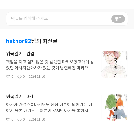
등록
hathor82
님의 최신글
위국일기 - 완결
책임을 지고 싶지 않은 것 같았던 마키오였고아이 같
았던 아사지만아사가 있는 것이 당연해진 마키오는
어른이 되어가는 아사 옆에서 오히려 불안하고 기대
0
0
2024.11.10
좋
댓
작
게 되었고조금 더 세상을 향해 마음을 열었던 것 같
아
글
성
다.아사도 갑자기 혼자 남은 자신의 정체성 찾기를 하
요
일
면서 주변을 이해하면서 어른이 되어간다.힘들어하
위국일기 10권
면서도 직접 말하지 못한 마키오에게 외친 아사의 외
침에나도 모르게 눈물이 나버렸다.난.. 이 가족이 행
아사가 커갈수록마키오도 점점 어른이 되어가는 이
복해졌으면 좋겠다.
야기.물론 아키오는 어른이 맞지만아사를 통해서 새
로운 세계를 보는 것도 분명 있다.단순하고 순수한 듯
0
0
2024.11.10
좋
댓
작
한 아사의 사춘기를 보는 것도 이 책의 포인트.그리고
아
글
성
그 친구들의 이야기도 고개를 끄덕이게 한다.
요
일