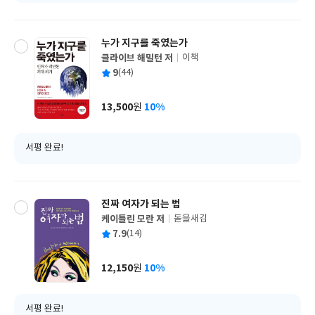
누가 지구를 죽였는가
클라이브 해밀턴 저
이책
글
평
9
(44)
쓴
출
균
이
판
사
13,500
10%
원
가
격
서평 완료!
진짜 여자가 되는 법
케이틀린 모란 저
돋을새김
글
평
7.9
(14)
쓴
출
균
이
판
사
12,150
10%
원
가
격
서평 완료!