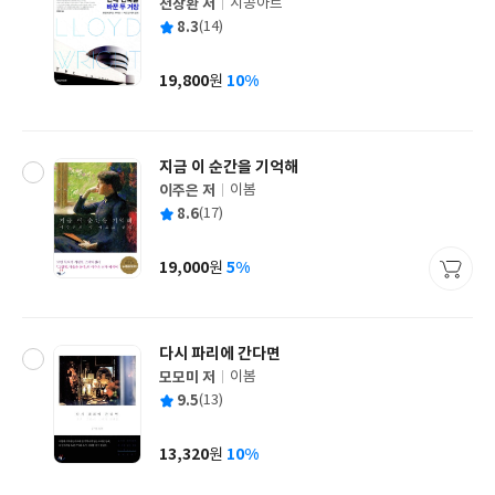
천장환 저
시공아트
글
평
8.3
(14)
쓴
출
균
이
판
사
19,800
10%
원
가
격
지금 이 순간을 기억해
이주은 저
이봄
글
평
8.6
(17)
쓴
출
균
이
판
사
19,000
5%
원
가
격
다시 파리에 간다면
모모미 저
이봄
글
평
9.5
(13)
쓴
출
균
이
판
사
13,320
10%
원
가
격