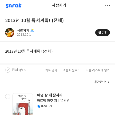
sarak
사랑지기
저
2013년 10월 독서계획! (전체)
장
사랑지기
팔로우
작
2013.10.1
성
일
2013년 10월 독서계획! (전체)
전체 0/16
카트 넣기
엑셀 다운로드
다른 리스트에 넣기
추가한 순
여덟 살 때 잠자리
마르탱 파주 저
열림원
글
평
8.5
(12)
쓴
출
균
이
판