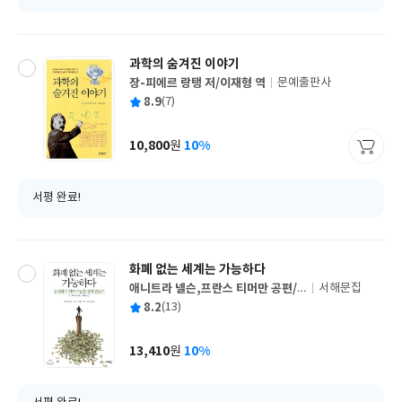
과학의 숨겨진 이야기
장-피에르 랑탱 저/이재형 역
문예출판사
글
평
8.9
(7)
쓴
출
균
이
판
사
10,800
10%
원
가
격
서평 완료!
화폐 없는 세계는 가능하다
애니트라 넬슨,프란스 티머만 공편/
서해문집
글
유나영 역
평
8.2
(13)
쓴
출
균
이
판
사
13,410
10%
원
가
격