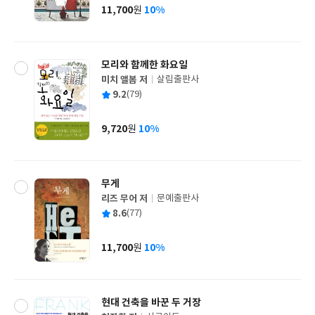
사
11,700
10%
원
가
격
모리와 함께한 화요일
미치 앨봄 저
살림출판사
글
평
9.2
(79)
쓴
출
균
이
판
사
9,720
10%
원
가
격
무게
리즈 무어 저
문예출판사
글
평
8.6
(77)
쓴
출
균
이
판
사
11,700
10%
원
가
격
현대 건축을 바꾼 두 거장