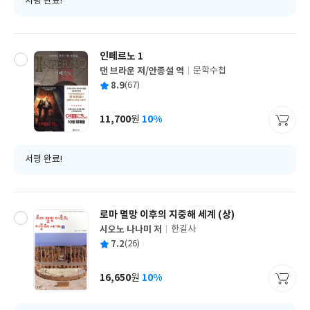
서평 완료!
인페르노 1
댄 브라운 저/안종설 역
문학수첩
글
평
8.9
(67)
쓴
출
균
이
판
사
11,700
10%
원
가
격
서평 완료!
로마 멸망 이후의 지중해 세계 (상)
시오노 나나미 저
한길사
글
평
7.2
(26)
쓴
출
균
이
판
사
16,650
10%
원
가
격