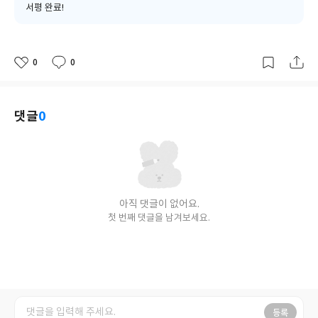
서평 완료!
0
0
좋
댓
작
아
글
성
요
일
댓글
0
아직 댓글이 없어요.
첫 번째 댓글을 남겨보세요.
등록