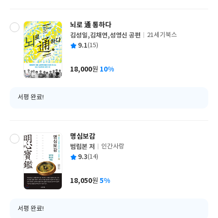
뇌로 通 통하다
김성일,김채연,성영신 공편
21세기북스
글
평
9.1
(15)
쓴
출
균
이
판
사
18,000
10%
원
가
격
서평 완료!
명심보감
범립본 저
인간사랑
글
평
9.3
(14)
쓴
출
균
이
판
사
18,050
5%
원
가
격
서평 완료!