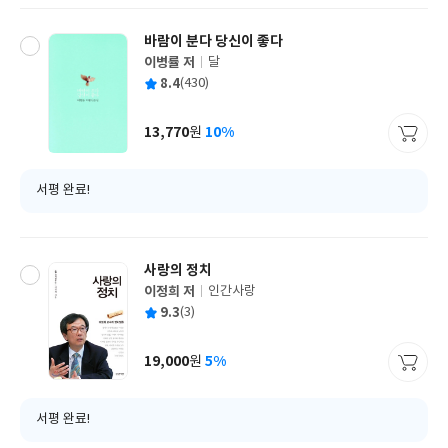
바람이 분다 당신이 좋다
이병률 저
달
글
평
8.4
(430)
쓴
출
균
이
판
사
13,770
10%
원
가
격
서평 완료!
사랑의 정치
이정희 저
인간사랑
글
평
9.3
(3)
쓴
출
균
이
판
사
19,000
5%
원
가
격
서평 완료!