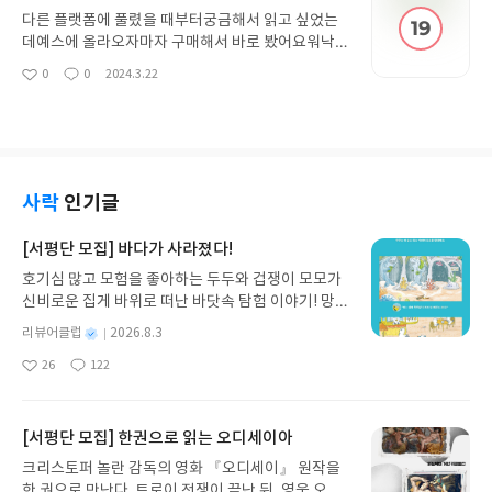
다른 플랫폼에 풀렸을 때부터궁금해서 읽고 싶었는
데예스에 올라오자마자 구매해서 바로 봤어요워낙
제가 좋아하는소재라서 재밌게 봤습니다리버시블 지
0
0
2024.3.22
좋
댓
작
뢰 키워드인데도감정선이 좋아서 납득했어요작가님
아
글
성
앞으로도다작해주셨으묜!!!!!
요
일
사락
인기글
[서평단 모집] 바다가 사라졌다!
호기심 많고 모험을 좋아하는 두두와 겁쟁이 모모가
신비로운 집게 바위로 떠난 바닷속 탐험 이야기! 망둥
이, 소라게, 낙지 같은 바다 친구들과 신나게 놀던 중
별
리뷰어클럽
2026.8.3
갑자기 거대해진 집게 바위의 비밀을 마주하게 되는
명
작
26
122
데, 과연 바다에 무슨 일이 벌어진 걸까요? 상상력을
좋
댓
작
성
아
글
성
자극하는 환상적인 해양 모험 동화 속으로 풍덩 빠져
일
요
일
보세요!바다가 사라졌다!글쓴이서휘 글출판사풀
빛 예스24 바로가기 닫기모집인원 : 20명신청기간 :
[서평단 모집] 한권으로 읽는 오디세이아
2026.08.03 ~ 2026.08.07발표일자 : 2026.08.13리
크리스토퍼 놀란 감독의 영화 『오디세이』 원작을
뷰 작성기한 : 도서/상품 받고 2주 이내 ▶ 주소/연락
한 권으로 만난다. 트로이 전쟁이 끝난 뒤, 영웅 오디