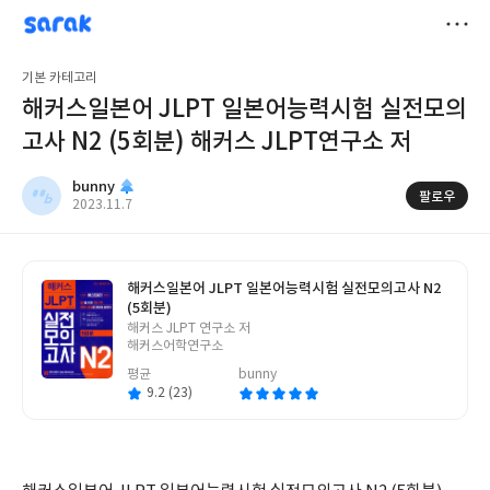
sarak
bunny
저
기본 카테고리
장
해커스일본어 JLPT 일본어능력시험 실전모의
고사 N2 (5회분) 해커스 JLPT연구소 저
bunny
팔로우
작
2023.11.7
성
일
해커스일본어 JLPT 일본어능력시험 실전모의고사 N2
(5회분)
글
해커스 JLPT 연구소 저
쓴
해커스어학연구소
이
평균
bunny
9.2 (23)