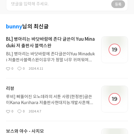
등록
bunny
님의 최신글
BL] 병아리는 바닷바람에 존다 글쓴이 Yuu Mina
duki 저 출판사 블랙스완
BL] 병아리는 바닷바람에 존다글쓴이Yuu Minaduk
i 저출판사블랙스완이유무가 정말 너무 귀여워여ㅠ
ㅠㅠㅠㅠㅠㅠ그림이 예뻐서 규매했는데 감동적인
0
0
2024.4.11
좋
댓
작
스토리에 페이지수도 많아서좋았어요최근에본 작품
아
글
성
중에 젤 좋았네요!!
요
일
리뷰
루비] 삐뚤어진 오노데라의 서툰 사랑(한정판)글쓴
이Kana Kurihara 저출판사현대지능개발사흔해빠
진 양산형 그 자체뒤돌면 내용 기억 안 날 정도그림은
0
0
2024.4.7
좋
댓
작
예쁨 근데 그게 다임최근에 본 것 중 최악 수준으로
아
글
성
노잼임그나마 3천원대라 다행..
요
일
보스와 야수 - 사치모