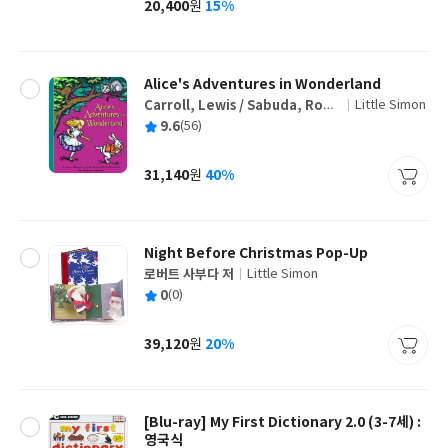
20,400
15%
원
가
격
Alice's Adventures in Wonderland
Carroll, Lewis / Sabuda, Robe
Little Simon
글
rt
평
9.6
(56)
쓴
출
균
이
판
사
31,140
40%
원
가
격
Night Before Christmas Pop-Up
로버트 사부다 저
Little Simon
글
평
0
(0)
쓴
출
균
이
판
사
39,120
20%
원
가
격
[Blu-ray] My First Dictionary 2.0 (3-7세) :
영국식