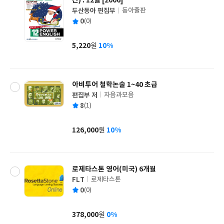
간) : 12월 [2006]
두산동아 편집부
동아출판
글
평
0
(0)
쓴
출
균
이
판
사
5,220
10%
원
가
격
아비투어 철학논술 1~40 초급
편집부 저
자음과모음
글
평
8
(1)
쓴
출
균
이
판
사
126,000
10%
원
가
격
로제타스톤 영어(미국) 6개월
FLT
로제타스톤
글
평
0
(0)
쓴
출
균
이
판
사
378,000
0%
원
가