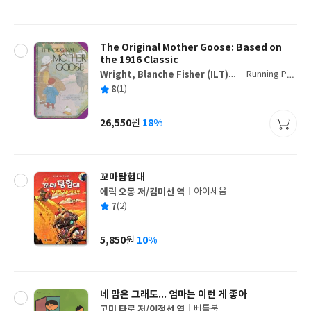
가
격
The Original Mother Goose: Based on
the 1916 Classic
Wright, Blanche Fisher (ILT)/
Running Pre
글
Wright, Blanche Fisher
ss
평
8
(1)
쓴
출
균
이
판
사
26,550
18%
원
가
격
꼬마탐험대
에릭 오몽 저/김미선 역
아이세움
글
평
7
(2)
쓴
출
균
이
판
사
5,850
10%
원
가
격
네 맘은 그래도... 엄마는 이런 게 좋아
고미 타로 저/이정선 역
베틀북