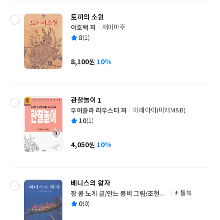
토끼의 소원
이호백 저
재미마주
글
평
8
(1)
쓴
출
균
이
판
사
8,100
10%
원
가
격
관찰놀이 1
우어줄라 라우스터 저
미래아이(미래M&B)
글
평
10
(1)
쓴
출
균
이
판
사
4,050
10%
원
가
격
베니스의 왕자
장 콤 노게 글/안느 롱비 그림/조현실
베틀북
글
역
평
0
(0)
쓴
출
균
이
판