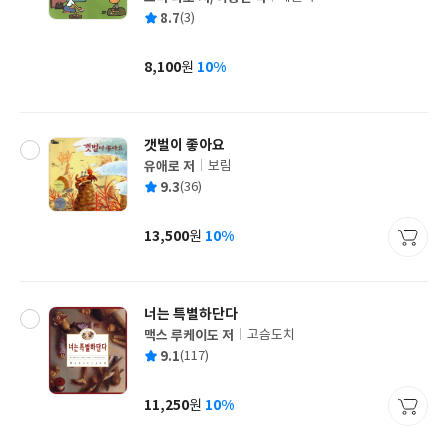
글
평
8.7
(3)
쓴
출
균
이
판
사
8,100
10%
원
가
격
갯벌이 좋아요
유애로 저
보림
글
평
9.3
(36)
쓴
출
균
이
판
사
13,500
10%
원
가
격
너는 특별하단다
맥스 루케이도 저
고슴도치
글
평
9.1
(117)
쓴
출
균
이
판
사
11,250
10%
원
가
격