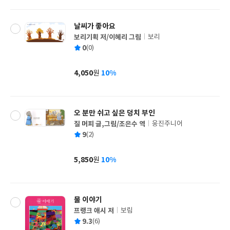
격
날씨가 좋아요
보리기획 저/이혜리 그림
보리
글
평
0
(0)
쓴
출
균
이
판
사
4,050
10%
원
가
격
오 분만 쉬고 싶은 덩치 부인
질 머피 글,그림/조은수 역
웅진주니어
글
평
9
(2)
쓴
출
균
이
판
사
5,850
10%
원
가
격
물 이야기
프랭크 애시 저
보림
글
평
9.3
(6)
쓴
출