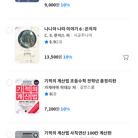
사
9,000
10%
원
가
격
나니아 나라 이야기 6 : 은의자
C. S. 루이스 저
시공주니어
글
평
8.9
(13)
쓴
출
균
이
판
사
13,500
10%
원
가
격
기적의 계산법 초등수학 전학년 총정리편
가게야마 히데오 저
길벗스쿨
글
평
6
(2)
쓴
출
균
이
판
사
7,200
10%
원
가
격
기적의 계산법 사칙연산 100칸 계산편