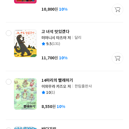
균
이
판
사
10,800
10%
원
가
격
고 녀석 맛있겠다
미야니시 타츠야 저
달리
글
평
9.5
(131)
쓴
출
균
이
판
사
11,700
10%
원
가
격
14마리의 빨래하기
이와무라 카즈오 저
한림출판사
글
평
10
(1)
쓴
출
균
이
판
사
8,550
10%
원
가
격