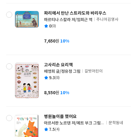
파리에서 만난 스트라도와 바리우스
마르티나 스칼라 저/임희근 역
주니어김영사
글
평
0
(0)
쓴
출
균
이
판
사
7,650
10%
원
가
격
고사리손 요리책
배영희 글/정유정 그림
길벗어린이
글
평
9.3
(8)
쓴
출
균
이
판
사
8,550
10%
원
가
격
병원놀이를 했어요
아르서판 노르덴 저/예트 부크 그림/
문학동네
글
손경성 역
평
7.5
(4)
쓴
출
균
이
판