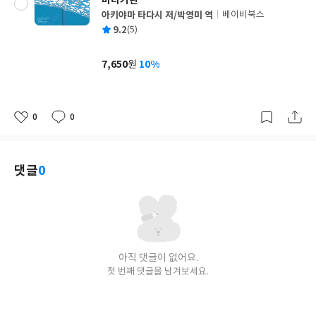
바다기린
아키야마 타다시 저/박영미 역
베이비북스
글
평
9.2
(5)
쓴
출
균
이
판
사
7,650
10%
원
가
격
0
0
좋
댓
작
아
글
성
요
일
댓글
0
아직 댓글이 없어요.
첫 번째 댓글을 남겨보세요.