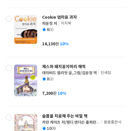
격
Cookie 엄마표 과자
피윤정 저
이지북
글
평
6
(1)
쓴
출
균
이
판
사
14,130
10%
원
가
격
제스와 돼지꽁지머리 해적
데이비드 엘리엇 글,그림/김응정 역
진세림
글
평
8
(1)
쓴
출
균
이
판
사
7,200
10%
원
가
격
슬픔을 치료해 주는 비밀 책
카린 케이츠 저/웬디 앤더슨 홀퍼린
봄봄출판사
글
그림/조국현 역
평
10
(6)
쓴
출