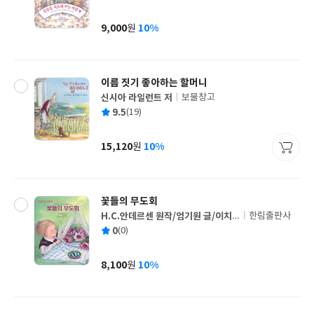
균
이
판
사
9,000
10%
원
가
격
이름 짓기 좋아하는 할머니
신시아 라일런트 저
보물창고
글
평
9.5
(19)
쓴
출
균
이
판
사
15,120
10%
원
가
격
꽃들의 무도회
H.C.안데르센 원작/엄기원 글/이치
한림출판사
글
가와 사토미 그림
평
0
(0)
쓴
출
균
이
판
사
8,100
10%
원
가
격