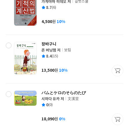
가게야마 히데오 저
길벗스쿨
글
평
8.7
(6)
쓴
출
균
이
판
사
4,500
10%
원
가
격
장바구니
존 버닝햄 저
보림
글
평
8.4
(15)
쓴
출
균
이
판
사
13,500
10%
원
가
격
バムとケロのそらのたび
시마다 유카 저
文溪堂
글
평
0
(0)
쓴
출
균
이
판
사
18,090
0%
원
가
격