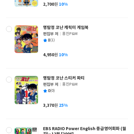
사
2,700
10%
원
가
격
명탐정 코난 캐릭터 게임북
편집부 저
홍진P&M
글
평
8
(1)
쓴
출
균
이
판
사
4,950
10%
원
가
격
명탐정 코난 스티커 파티
편집부 저
홍진P&M
글
평
0
(0)
쓴
출
균
이
판
사
3,370
25%
원
가
격
EBS RADIO Power English 중급영어회화 (월