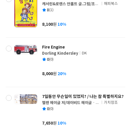
캐서린&로렌스 안홀트 글.그림/조은
해피북스
글
수 역
평
8
(1)
쓴
출
균
이
판
사
8,100
10%
원
가
격
Fire Engine
Dorling Kindersley
DK
글
평
0
(0)
쓴
출
균
이
판
사
8,000
20%
원
가
격
7일동안 무슨일이 있었지? / 나는 참 특별하지요?
헬렌 헤이글 저/데이비드 헤이글ㆍ엘
가치창조
글
리자베스 헤이글 그림
평
0
(0)
쓴
출
균
이
판
사
7,650
10%
원
가