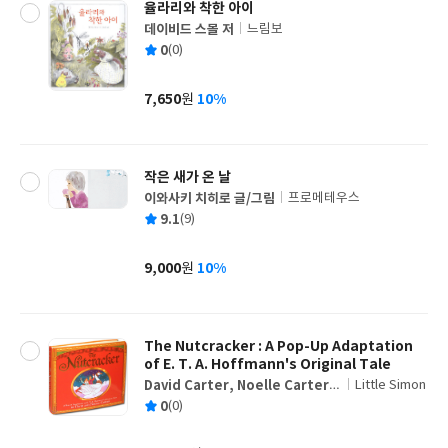
율라리와 착한 아이
데이비드 스몰 저
느림보
글
평
0
(0)
쓴
출
균
이
판
사
7,650
10%
원
가
격
작은 새가 온 날
이와사키 치히로 글/그림
프로메테우스
글
평
9.1
(9)
쓴
출
균
이
판
사
9,000
10%
원
가
격
The Nutcracker : A Pop-Up Adaptation
of E. T. A. Hoffmann's Original Tale
David Carter, Noelle Carter,
Little Simon
글
David Carter
평
0
(0)
쓴
출
균
이
판
사