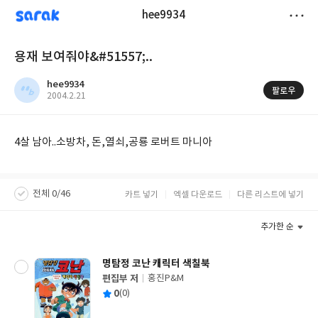
sarak
hee9934
저
용재 보여줘야&#51557;..
장
hee9934
팔로우
작
2004.2.21
성
일
4살 남아..소방차, 돈,열쇠,공룡 로버트 마니아
전체 0/46
카트 넣기
엑셀 다운로드
다른 리스트에 넣기
추가한 순
명탐정 코난 캐릭터 색칠북
편집부 저
홍진P&M
글
평
0
(0)
쓴
출
균
이
판