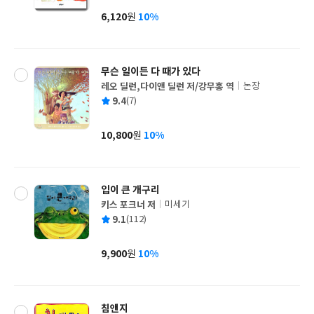
사
6,120
10%
원
가
격
무슨 일이든 다 때가 있다
레오 딜런,다이앤 딜런 저/강무홍 역
논장
글
평
9.4
(7)
쓴
출
균
이
판
사
10,800
10%
원
가
격
입이 큰 개구리
키스 포크너 저
미세기
글
평
9.1
(112)
쓴
출
균
이
판
사
9,900
10%
원
가
격
침앤지