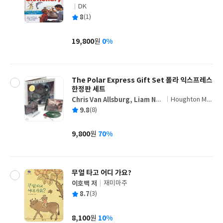
DK
글
평
8
(1)
쓴
출
균
이
판
사
19,800
0%
원
가
격
The Polar Express Gift Set 폴라 익스프레스
한정판 세트
Chris Van Allsburg, Liam Ne
Houghton Miff
글
eson
lin
평
9.8
(8)
쓴
출
균
이
판
사
9,800
70%
원
가
격
무얼 타고 어디 가요?
이호백 저
재미마주
글
평
8.7
(3)
쓴
출
균
이
판
사
8,100
10%
원