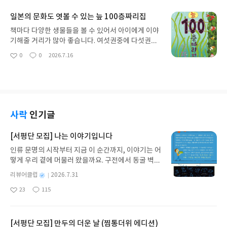
요
일
다보니 어느정도 더 써봐야 정확한 평을 할 수 있을
일본의 문화도 엿볼 수 있는 늪 100층짜리집
테지만, 받아본 바로는 정말 멋진 제품입니다. 제품
고정하는 핀도 얇아서 시야 크게 가림 없고, 여분의
책마다 다양한 생물들을 볼 수 있어서 아이에게 이야
실리콘과 관절조절 렌치..? 흠집방지용 실리콘 등 필
기해줄 거리가 많아 좋습니다. 여섯권중에 다섯권을
요한 구성품들을 알차게 넣어주셨어요. 독서대까지
구매했는데 전체 여섯권이 나온 미니홍보지를 보더
0
0
2026.7.16
구매했으니 독서의 세계로 더 흠뻑 빠져보렵니다
좋
댓
작
니 한권은 어디갔냐고 되물어봅니다. ㅎㅎ나오는 생
아
글
성
물들이 다 실제 생물인줄만 알았는데, 처음 들어보는
요
일
생물이 있어서 궁금해 한번 찾아봤더니 일본의 전설
에 나오는 요괴더군요. 일본의 문화도 잠시 엿볼 수
있는 좋은 기회였습니다.
사락
인기글
[서평단 모집] 나는 이야기입니다
인류 문명의 시작부터 지금 이 순간까지, 이야기는 어
떻게 우리 곁에 머물러 왔을까요. 구전에서 동굴 벽화
와 점토판을 거쳐 종이와 책으로, 그리고 오늘날 수천
별
리뷰어클럽
2026.7.31
권의 인쇄본으로 이어지는 이야기의 여정을 따라가
명
작
23
115
는 그림책입니다. 때로는 즐거움을, 때로는 위로를,
좋
댓
작
성
아
글
성
때로는 두려움의 대상이 되기도 했던 이야기가 우리
일
요
일
일상에 어떻게 녹아들어 있는지 되짚어보며 이야기
가 지닌 본질적 가치와 이야기를 누리는 기쁨을 다시
[서평단 모집] 만두의 더운 날 (찜통더위 에디션)