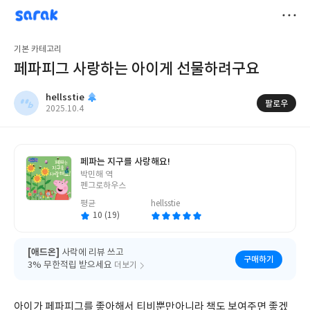
sarak
hellsstie
저
기본 카테고리
장
페파피그 사랑하는 아이게 선물하려구요
hellsstie
팔로우
작
2025.10.4
성
일
페파는 지구를 사랑해요!
글
박민해 역
쓴
펜그로하우스
이
평균
hellsstie
10 (19)
[애드온]
사락에 리뷰 쓰고
구매하기
3% 무한적립 받으세요
더보기
아이가 페파피그를 좋아해서 티비뿐만아니라 책도 보여주면 좋겠