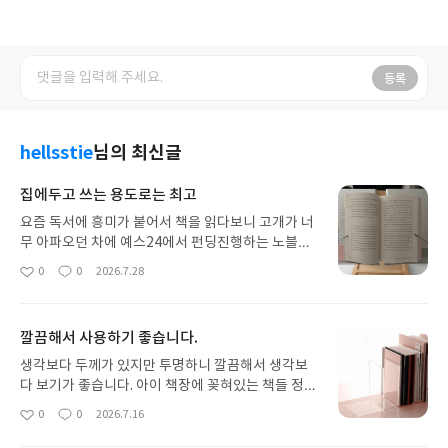
등록
hellsstie
님의 최신글
집에두고 쓰는 용도로는 최고
요즘 독서에 흥미가 붙어서 책을 읽다보니 고개가 너
무 아파오던 차에 예스24에서 펀딩진행하는 노블우
드 독서대를 보고는 너무 제품력이 좋아보여서 구매
0
0
2026.7.28
좋
댓
작
했습니다. 특히 책 등 부분이 들어갈 수 있도록 오목
아
글
성
하게 파여 있어서 너무 신박하다 했어요. 받아보니 포
요
일
장부터 해서 정말 나무랄데 없이 제대로 만들었구나
깔끔해서 사용하기 좋습니다.
를 실감할 수 있었구요. 제품도 너무 멋졌습니다.다만
관절 등을 조절하는데에 있어 진짜 힘이 없으면 조절
생각보다 두께가 있지만 투명하니 깔끔해서 생각보
을 못할 것 같아요. 너무 꽉 조여놓으셔서 관절 4개 다
다 보기가 좋습니다. 아이 책장에 꽂혀있는 책들 정리
조절하느라 너무 힘들었습니다. 이제품은 사실 휴대
하려고 구매했어요. 두개 세트에 가격도 저렴하고 가
0
0
2026.7.16
좋
댓
작
용 보다는 어느 한 곳에 두고 사용하는 용도로 가장
성비템입니다.나중에 더 필요해지면 재구매하도록
아
글
성
적합하구요.아직 요 제품을 사용하는 게 손에 익지 않
하겠습니다. 잘 사용하겠습니다.